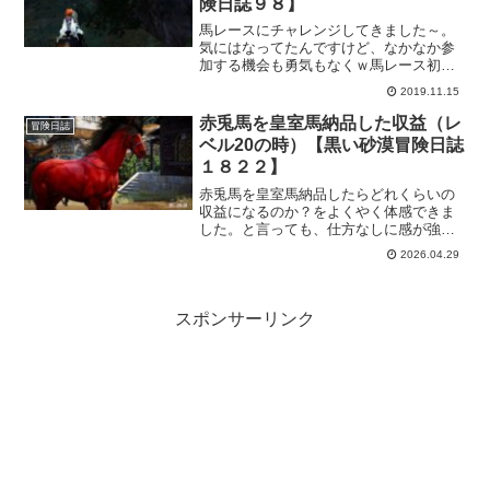
険日誌９８】
馬レースにチャレンジしてきました～。
気にはなってたんですけど、なかなか参
加する機会も勇気もなくｗ馬レース初チ
ャレの感想は、楽しかったですよ。
2019.11.15
赤兎馬を皇室馬納品した収益（レ
冒険日誌
ベル20の時）【黒い砂漠冒険日誌
１８２２】
赤兎馬を皇室馬納品したらどれくらいの
収益になるのか？をよくやく体感できま
した。と言っても、仕方なしに感が強い
んですが、これはこれでいい経験になり
2026.04.29
ました。最大レベルまでいかなくもかな
りの収益になることがわかったので、残
りの赤兎馬はじっくりでも最大レベルま
で上げてあげます。
スポンサーリンク