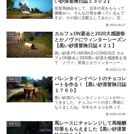
い砂漠冒険日誌１３０２】
皇室馬納品をして、忘年の花をもらって
微睡みへ。そんな計画を練っているんで
すが、その前に交配もしてみたい。宝馬
も見てみたい！そんな欲望に駆られたの
2024.05.27
でいろいろとやっていきますｗもちろん
幻想馬の訓練もしないとなので、その準
カルフェON宴会と2020大感謝祭
冒険日誌
備も忘れることなく進行させますよー。
とかノヴァにウィンターシーズン
【黒い砂漠冒険日誌４２１】
黒い砂漠 PC×MOBILE×CONSOLE カル
フェON宴会と2020黒い砂漠大感謝祭を見
て「ノヴァ」実装とかウィンターシーズ
ン開始とかあって楽しみだ～と思ってた
2020.12.15
ら、もう明日がメンテという早さｗま
だ、事前作成みたいだけど年末年始に楽
バレンタインイベントのチョコレ
冒険日誌
しむ要素が増えて嬉しい限りです。
ートを作る！【黒い砂漠冒険日誌
１７６０】
黒い砂漠のバレンタインイベントがやっ
てきました、チョコレートの甘い季節に
なりましたね。今年もチョコを作ってた
くさん食べる！でも、今年はちょっとし
2026.02.06
たイベントが追加されていたりします。
モグモグ食べるもよし、素敵な花を渡す
馬レースにチャレンジして馬報酬
冒険日誌
ものよし。
印章ももらえました【黒い砂漠冒