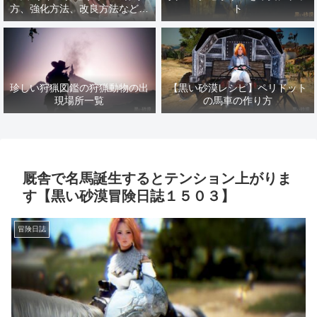
方、強化方法、改良方法などま
ト
とめ【黒い砂漠冒険日誌１４１
７】
珍しい狩猟図鑑の狩猟動物の出
【黒い砂漠レシピ】ペリドット
現場所一覧
の馬車の作り方
厩舎で名馬誕生するとテンション上がりま
す【黒い砂漠冒険日誌１５０３】
冒険日誌