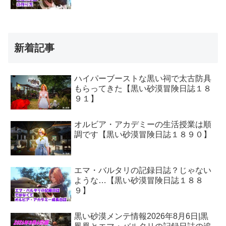
新着記事
ハイパーブーストな黒い祠で太古防具
もらってきた【黒い砂漠冒険日誌１８
９１】
オルビア・アカデミーの生活授業は順
調です【黒い砂漠冒険日誌１８９０】
エマ・バルタリの記録日誌？じゃない
ような…【黒い砂漠冒険日誌１８８
９】
黒い砂漠メンテ情報2026年8月6日|黒