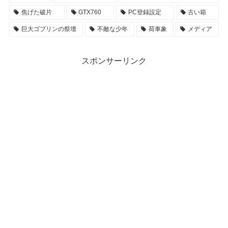
焦げた破片
GTX760
PC登録設定
古い箱
巨大ゴブリンの祭壇
不敵な少年
荷車象
メディア
スポンサーリンク