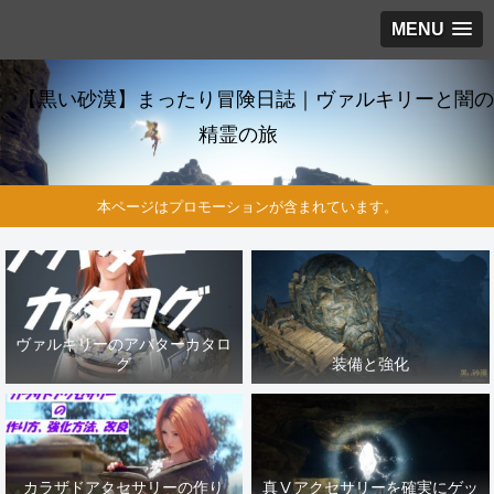
MENU
【黒い砂漠】まったり冒険日誌｜ヴァルキリーと闇の
精霊の旅
本ページはプロモーションが含まれています。
ヴァルキリーのアバターカタロ
グ
装備と強化
カラザドアクセサリーの作り
真Ⅴアクセサリーを確実にゲッ