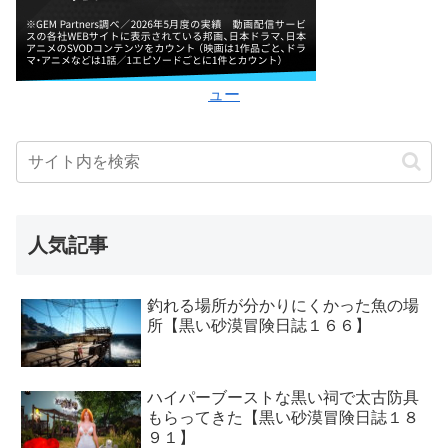
ュー
人気記事
釣れる場所が分かりにくかった魚の場
所【黒い砂漠冒険日誌１６６】
ハイパーブーストな黒い祠で太古防具
もらってきた【黒い砂漠冒険日誌１８
９１】