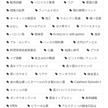
駿馬訓練
バジリスク巣窟
フグ
黄昏の翼
侵食の結界
フィールドボス
闇の狭間イベント
オーネットの精霊水
加工
ナルシラン装備
物々交換
かかし
パールアビス
ボス草サイ
フリースタイル
ハコバン島
顕禄堂
hi-hoひかり with games
進捗
アル・ルンディ
ハンスの契約書
古代のアンビル
料理突発依頼簡素化
心臓
知識と称号
グラボ
メグ覚醒
埃まみれの陶器
ピントの強いフェンス
真Ⅳブラックスターシューズ
真Ⅴ雲のイヤリング
青いカマキリ
リアナ
ケンタウロス
錬金道人
血の風を纏ったヌーベルの引き裂かれた翼
Calpheon Episode 2
スクショ小技
真Ⅴバジリスクのベルト
ダンデリオンランス
黄金インプコイン
銀刺繍服
6周年
ビラーギ山塞
アルスティンの錬金日誌を