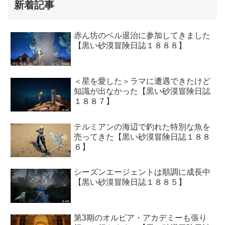
新着記事
赤ん坊のベル退治に参加してきました
【黒い砂漠冒険日誌１８８８】
＜星を愛した＞ラマに遭遇できたけど
知識が出なかった【黒い砂漠冒険日誌
１８８７】
テルミアンの海辺で釣れた特別な魚を
売ってきた【黒い砂漠冒険日誌１８８
６】
シーズンエージェントは順調に成長中
【黒い砂漠冒険日誌１８８５】
第3期のオルビア・アカデミーも張り