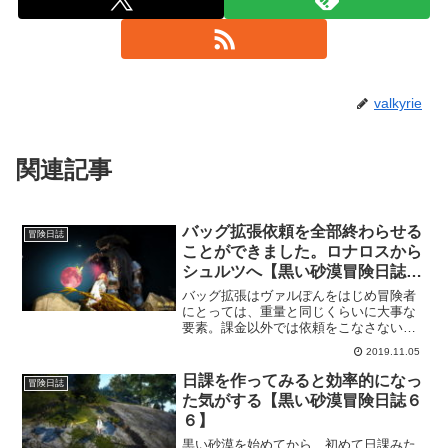
valkyrie
関連記事
バッグ拡張依頼を全部終わらせる
冒険日誌
ことができました。ロナロスから
シュルツへ【黒い砂漠冒険日誌９
０】
バッグ拡張はヴァルぽんをはじめ冒険者
にとっては、重量と同じくらいに大事な
要素。課金以外では依頼をこなさないと
拡張されないので、是非ともこなしてお
2019.11.05
きたいですね。今回は、バッグ拡張依頼
の最後となる依頼を終わらせてきまし
日課を作ってみると効率的になっ
冒険日誌
た。
た気がする【黒い砂漠冒険日誌６
６】
黒い砂漠を始めてから、初めて日課みた