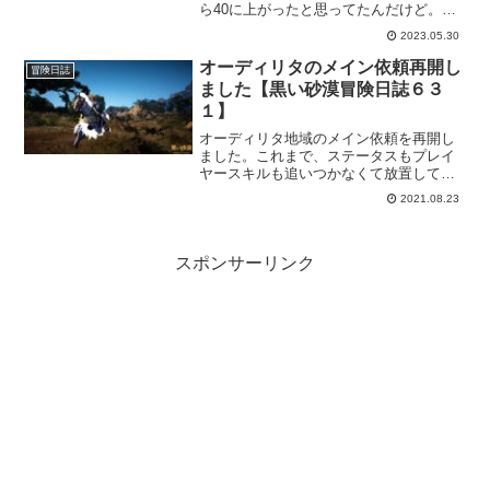
ら40に上がったと思ってたんだけど。何
度見ても増えてないんですよね。なん
2023.05.30
で？と「？？」だらけで公式サイトを確
認したら、納得しました「勘違いだった
オーディリタのメイン依頼再開し
冒険日誌
と…」明日のメンテで実装されると。
ました【黒い砂漠冒険日誌６３
１】
オーディリタ地域のメイン依頼を再開し
ました。これまで、ステータスもプレイ
ヤースキルも追いつかなくて放置してた
オーディリタのメイン依頼。装備を更新
2021.08.23
して「おや？いけるかも？」と思って行
ってみたら何とかいけそうだったので、
すこーし進めてみます。
スポンサーリンク