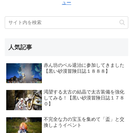
ュー
人気記事
赤ん坊のベル退治に参加してきました
【黒い砂漠冒険日誌１８８８】
渇望する太古の結晶で太古装備を強化
してみる！【黒い砂漠冒険日誌１７８
０】
不完全な力の宝玉を集めて「盃」と交
換しようイベント