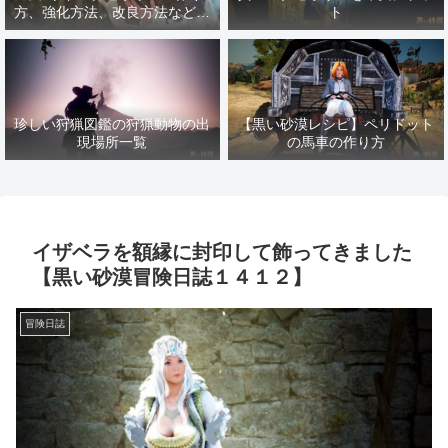
方、強化方法、改良方法などま
ト
とめ【黒い砂漠冒険日誌１４１
７】
珍しい狩猟図鑑の狩猟動物の出
【黒い砂漠レシピ】ペリドット
現場所一覧
の馬車の作り方
イザベラを額縁に封印して飾ってきました
【黒い砂漠冒険日誌１４１２】
冒険日誌