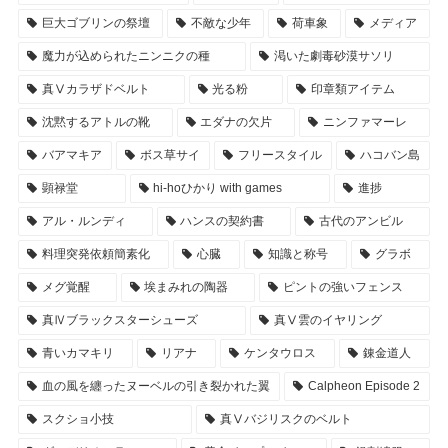
巨大ゴブリンの祭壇
不敵な少年
荷車象
メディア
魔力が込められたニンニクの種
渇いた劇毒砂漠サソリ
真Ⅴカラザドベルト
光る粉
印章類アイテム
沈黙するアトルの靴
エダナの欠片
ニンファマーレ
バアマキア
ボス草サイ
フリースタイル
ハコバン島
顕禄堂
hi-hoひかり with games
進捗
アル・ルンディ
ハンスの契約書
古代のアンビル
料理突発依頼簡素化
心臓
知識と称号
グラボ
メグ覚醒
埃まみれの陶器
ピントの強いフェンス
真Ⅳブラックスターシューズ
真Ⅴ雲のイヤリング
青いカマキリ
リアナ
ケンタウロス
錬金道人
血の風を纏ったヌーベルの引き裂かれた翼
Calpheon Episode 2
スクショ小技
真Ⅴバジリスクのベルト