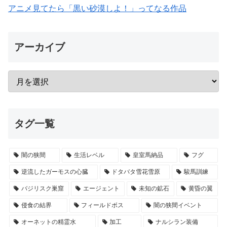
アニメ見てたら「黒い砂漠しよ！」ってなる作品
アーカイブ
タグ一覧
闇の狭間
生活レベル
皇室馬納品
フグ
逆流したガーモスの心臓
ドタバタ雪花雪原
駿馬訓練
バジリスク巣窟
エージェント
未知の鉱石
黄昏の翼
侵食の結界
フィールドボス
闇の狭間イベント
オーネットの精霊水
加工
ナルシラン装備