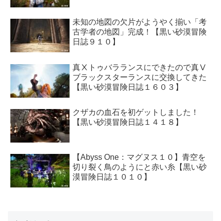
未知の地図の欠片がようやく揃い「考
古学者の地図」完成！【黒い砂漠冒険
日誌９１０】
真Ⅹトゥバラランスにできたので真Ⅴ
ブラックスターランスに交換してきた
【黒い砂漠冒険日誌１６０３】
クザカの血石を初ゲットしました！
【黒い砂漠冒険日誌１４１８】
【Abyss One：マグヌス１０】青空を
切り裂く鳥のようにと赤い糸【黒い砂
漠冒険日誌１０１０】