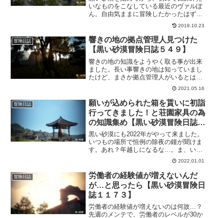
いなものをこなしている最近のヴァルぽ
ん。自由気ままに冒険したかったはずな
のに…。
2019.10.23
響きの地の拠点管理人見つけた
冒険日誌
【黒い砂漠冒険日誌５４９】
響きの地の知識をようやく取る事が出来
ました。長い事響きの地は知っていまし
たけど、まさか拠点管理人がいるとは思
わなかった。響きの地の拠点管理人を見
2021.05.16
つけた事で知識も取る事ができたし、ま
だ取ってない知識もボチボチ集めていき
願いが込められた箱を貰いに初詣
冒険日誌
たいな。
行ってきました！と荘園家具の為
の知識集め【黒い砂漠冒険日誌７
３８】
黒い砂漠にも2022年がやって来ました。
いつもの場所で恒例の除夜の鐘が聞けま
す。あれ？年越しになるな…。ま、いっ
かｗ雰囲気だけでも初詣ってことでｗし
2022.01.01
っかりとお願いもしてきたことですし、
今年も楽しく黒い砂漠を遊んでいきたい
労働者の経験値が増えないんだ
冒険日誌
と思います。
が…と思ったら【黒い砂漠冒険日
誌１１７３】
労働者の経験値が増えないのは何故…？
先週のメンテで、労働者のレベルが30か