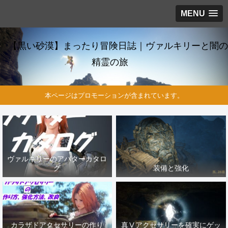
MENU
【黒い砂漠】まったり冒険日誌｜ヴァルキリーと闇の
精霊の旅
本ページはプロモーションが含まれています。
ヴァルキリーのアバターカタロ
グ
装備と強化
カラザドアクセサリーの作り
真Ⅴアクセサリーを確実にゲッ