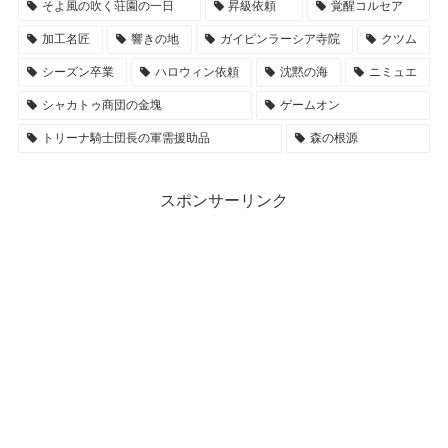
そよ風の吹く荘園の一日
昇級依頼
覚醒コルセア
加工名匠
響きの地
ガイピンラーシア寺院
クツム
シーズン卒業
ハロウィン依頼
沈黙の海
ニミュエ
シャカトゥ商団の金塊
ゲームオン
トリーナ騎士団長の軍需援助品
森の根源
スポンサーリンク