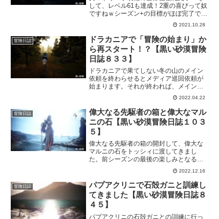
して、レベル61も達成！2重の喜びって奴
ですねｗシーズン+の目標がほぼ完了で
す。この後は、シーズンパスを進めて行
2021.10.28
かないとです。このままイベントで黒魔
力水晶も集めるようにしてと…。なかな
ドラカニアで「冒険の始まり」か
冒険日誌
か、楽しくなってきましたよ。
ら再スタート！？【黒い砂漠冒険
日誌８３３】
ドラカニアで果てしない冬の山のメイン
依頼を終わらせるとメディア巡回依頼が
始まります。それが終われば、メイン依
頼の「冒険の始まり」が始まりますw今更
2022.04.22
感満載なのですが、面白そうなので始め
てみました。見慣れたあの人の顔が変わ
偉大なる先駆者の箱と偉大なマル
冒険日誌
っててすごい違和感…。
ニの石【黒い砂漠冒険日誌１０３
５】
偉大なる先駆者の箱の開封して、偉大な
マルニの石をトッシィに渡してきまし
た。前シーズンの最後の楽しみとなる偉
大なる先駆者の箱からは、「何がでるの
2022.12.16
かなー」というのと、偉大なマルニの石
は「何と交換してくれるのかなー」が楽
パプアクリニで石殻ガニと訓練し
冒険日誌
しめるという贅沢な企画ｗ
てきました【黒い砂漠冒険日誌８
４５】
パプアクリニの石殻ガニとの訓練に行っ