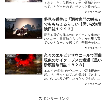
てきました。先日のメンテで緩和された
ってことだったので、サクッと終わらせ
てこようと思いまして。って、結局サク
2022.05.06
ッと終わらせることができないみたいの
で、少しづつとなるようですが。緩和が
夢見る香炉は「調教家門の栄光」
冒険日誌
入ってどんな感じになったのか楽しみで
でももらえるらしい【黒い砂漠冒
す。
険日誌１２９３】
夢見る香炉を作るのにアイテムを集めな
いとなー。皇室納品もしたいから馬も育
てないとなー。な感じで、夢想チャレン
ジを夢見ているんですがｗ生活昇級依頼
2024.05.18
を進めようとして、夢見る香炉を獲得で
きる依頼があることに気付きました！調
久々のエルビアサウニールで歪曲
冒険日誌
教家門の栄光を進めましょう！
現象のサイクロプスに遭遇【黒い
砂漠冒険日誌１８２８】
エルビア領域のサウニールで歪曲現象が
起こり、サイクロプスが登場してきまし
た。久しぶりの狩りだったんですが、エ
ルビア領域の楽しみの一つの歪曲現象に
2026.05.06
遭遇できるとは嬉しい限りです。そんな
中ふと「アイテムの獲得確率ってどうな
ってんの？」と思ってしまった。
スポンサーリンク