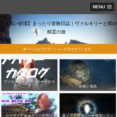
MENU
【黒い砂漠】まったり冒険日誌｜ヴァルキリーと闇の
精霊の旅
本ページはプロモーションが含まれています。
ヴァルキリーのアバターカタロ
グ
装備と強化
カラザドアクセサリーの作り
真Ⅴアクセサリーを確実にゲッ