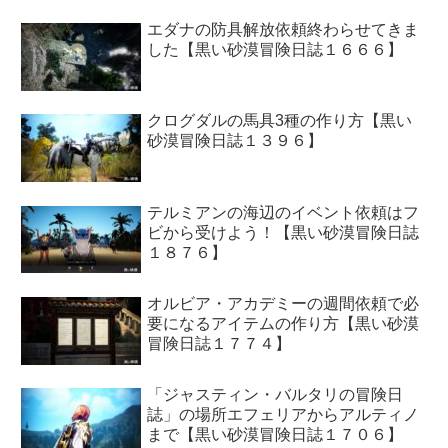
エダナの防具解放依頼終わらせてきま
した【黒い砂漠冒険日誌１６６６】
クログダルの馬具3種の作り方【黒い
砂漠冒険日誌１３９６】
テルミアンの海辺のイベント依頼はフ
ビから受けよう！【黒い砂漠冒険日誌
１８７６】
オルビア・アカデミーの週間依頼で必
要になるアイテムの作り方【黒い砂漠
冒険日誌１７７４】
「ジャスティン・バルタリの冒険日
誌」の場所エフェリアからアルティノ
まで【黒い砂漠冒険日誌１７０６】