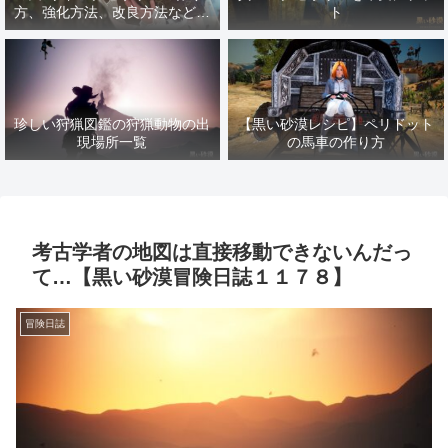
方、強化方法、改良方法などま
ト
とめ【黒い砂漠冒険日誌１４１
７】
珍しい狩猟図鑑の狩猟動物の出
【黒い砂漠レシピ】ペリドット
現場所一覧
の馬車の作り方
考古学者の地図は直接移動できないんだっ
て…【黒い砂漠冒険日誌１１７８】
冒険日誌