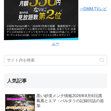
⇒DMM.TVレビ
ュー
人気記事
黒い砂漠メンテ情報2026年8月6日|黒
鳳凰とエマ・バルタリの記録日誌の追
加