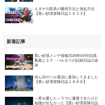
エダナの防具の獲得方法と強化方法
【黒い砂漠冒険日誌１６３３】
新着記事
黒い砂漠メンテ情報2026年8月6日|黒
鳳凰とエマ・バルタリの記録日誌の追
加
赤ん坊のベル退治に参加してきました
【黒い砂漠冒険日誌１８８８】
＜星を愛した＞ラマに遭遇できたけど
知識が出なかった【黒い砂漠冒険日誌