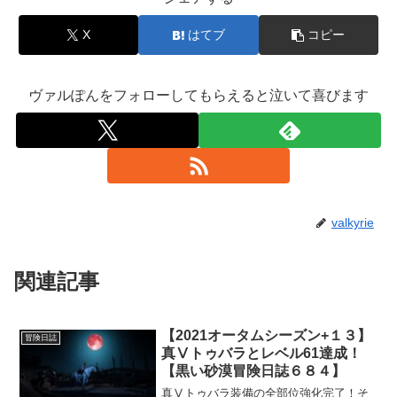
X
はてブ
コピー
ヴァルぽんをフォローしてもらえると泣いて喜びます
valkyrie
関連記事
【2021オータムシーズン+１３】
冒険日誌
真Ⅴトゥバラとレベル61達成！
【黒い砂漠冒険日誌６８４】
真Ⅴトゥバラ装備の全部位強化完了！そ