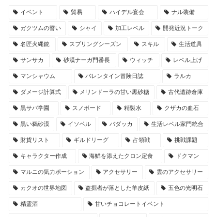
イベント
貿易
ハイデル宴会
ナル装備
ガクツムの誓い
シャイ
加工レベル
開発近況トーク
名匠火縄銃
スプリングシーズン
スキル
生活道具
サンサカ
砂漠ナーガ門番長
ウィッチ
レベル上げ
マンシャウム
バレンタイン冒険日誌
ラルカ
ダメージ計算式
メリンドーラの甘い黒砂糖
古代遺跡倉庫
黒サバ学園
スノボード
精製水
クザカの血石
黒い鵜砂漠
イソベル
バダッカ
生活レベル家門統合
財貨リスト
ギルドリーグ
占領戦
挑戦課題
キャラクター作成
海鮮を添えたクロン定食
ドクマン
マルニの気力ポーション
アクセサリー
雲のアクセサリー
カクオの世界地図
盗掘者が落とした羊皮紙
五色の光明石
精霊酒
甘いチョコレートイベント