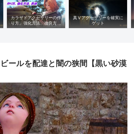
カラザドアクセサリーの作
真Ⅴアクセサリーを確実に
り方、強化方法、改良方法
ゲット
などまとめ【黒い砂漠冒険
日誌１４１７】
ビールを配達と闇の狭間【黒い砂漠