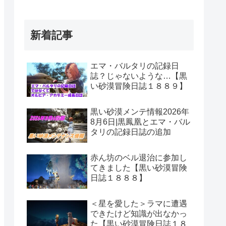
新着記事
エマ・バルタリの記録日
誌？じゃないような…【黒
い砂漠冒険日誌１８８９】
黒い砂漠メンテ情報2026年
8月6日|黒鳳凰とエマ・バル
タリの記録日誌の追加
赤ん坊のベル退治に参加し
てきました【黒い砂漠冒険
日誌１８８８】
＜星を愛した＞ラマに遭遇
できたけど知識が出なかっ
た【黒い砂漠冒険日誌１８