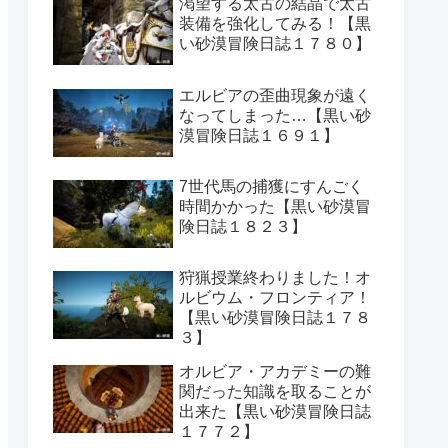
渇望する太古の結晶で太古
装備を強化してみる！【黒
い砂漠冒険日誌１７８０】
エルビアの歪曲現象が遠く
なってしまった…【黒い砂
漠冒険日誌１６９１】
7世代馬の捕獲にすんごく
時間かかった【黒い砂漠冒
険日誌１８２３】
狩猟授業終わりました！オ
ルビウム・フロンティア！
【黒い砂漠冒険日誌１７８
３】
オルビア・アカデミーの難
関だった知識を取ることが
出来た【黒い砂漠冒険日誌
１７７２】