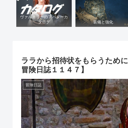
ヴァルキリーのアバターカ
タログ
装備と強化
ララから招待状をもらうために
冒険日誌１１４７】
冒険日誌