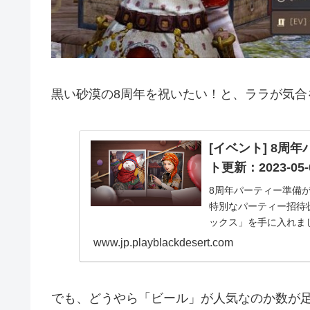
黒い砂漠の8周年を祝いたい！と、ララが気合
[イベント] 8
ト更新：2023-05-
8周年パーティー準備が整っ
特別なパーティー招待
ックス」を手に入れましょう
www.jp.playblackdesert.com
でも、どうやら「ビール」が人気なのか数が