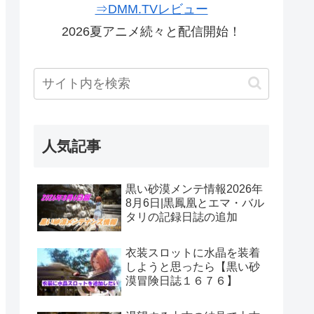
⇒DMM.TVレビュー
2026夏アニメ続々と配信開始！
人気記事
黒い砂漠メンテ情報2026年
8月6日|黒鳳凰とエマ・バル
タリの記録日誌の追加
衣装スロットに水晶を装着
しようと思ったら【黒い砂
漠冒険日誌１６７６】