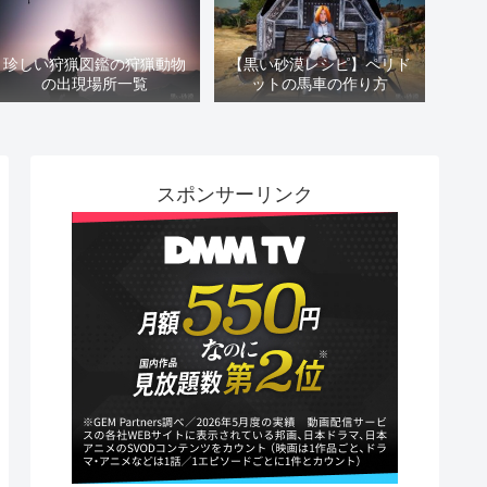
珍しい狩猟図鑑の狩猟動物
【黒い砂漠レシピ】ペリド
の出現場所一覧
ットの馬車の作り方
スポンサーリンク