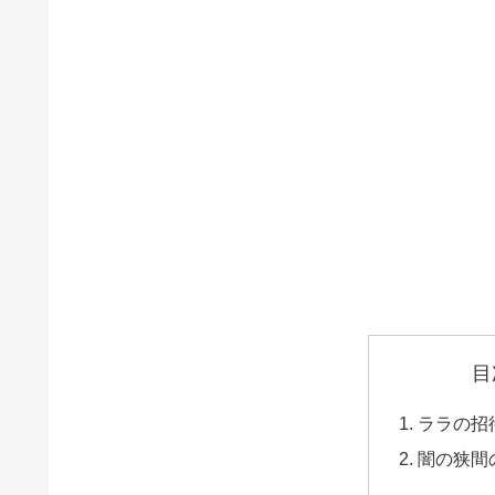
目
ララの招
闇の狭間