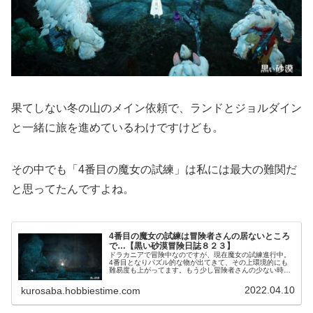
果てしない冬の山のメイン依頼で、ランドとジョルダイン
と一緒に旅を進めているわけですけども。
その中でも「4番目の魔女の試練」は私には最大の難関だ
と思ってたんですよね。
4番目の魔女の試練は冒険者さんの居ないところ
で…【黒い砂漠冒険日誌８２３】
ドラカニアで冒険中なのですが、現在魔女の試練進行中。
4番目となりパズル的な物が出てきて、その上環境的にも
難易度も上がってます。もう少し冒険者さんの少ない時、
いや、居ない時のが進行はしやすくなってます。
2022.04.10
kurosaba.hobbiestime.com