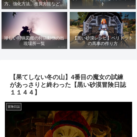
方、強化方法、改良方法などま
ト
とめ【黒い砂漠冒険日誌１４１
７】
珍しい狩猟図鑑の狩猟動物の出
【黒い砂漠レシピ】ペリドット
現場所一覧
の馬車の作り方
【果てしない冬の山】4番目の魔女の試練
があっさりと終わった【黒い砂漠冒険日誌
１１４４】
冒険日誌