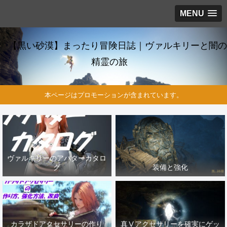
MENU
【黒い砂漠】まったり冒険日誌｜ヴァルキリーと闇の
精霊の旅
本ページはプロモーションが含まれています。
ヴァルキリーのアバターカタロ
グ
装備と強化
カラザドアクセサリーの作り
真Ⅴアクセサリーを確実にゲッ