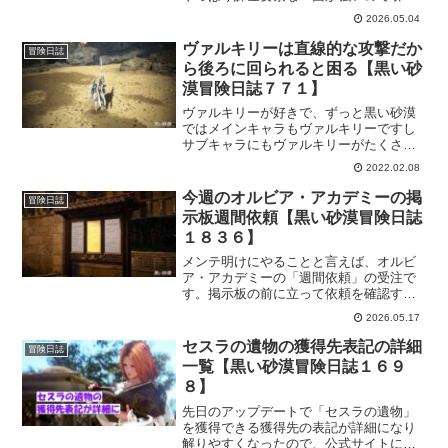
てしまいがち。でも今回追加されたソー
2026.05.04
シャルアクションは、イベントで配布さ
れているアイテムと交換が可能になって
ヴァルキリーは直線的な攻撃だか
冒険日誌
いるので、ありがたく頂いておきましょ
ら後ろに回られると困る【黒い砂
う！
漠冒険日誌７７１】
ヴァルキリーが好きで、ずっと黒い砂漠
ではメインキャラもヴァルキリーですし
サブキャラにもヴァルキリーがたくさん
ｗけど、ヴァルキリーを使ってて厄介だ
2022.02.08
と思う事があります。ヴァルキリーは直
線的な攻撃が多いので、ふとした敵の動
今週のオルビア・アカデミーの掲
冒険日誌
きでオロオロする時もあるんです。
示板週間依頼【黒い砂漠冒険日誌
１８３６】
メンテ明けにやることと言えば、オルビ
ア・アカデミーの「週間依頼」の受注で
す。掲示板の前に立って依頼を確認する
のがアニメなんかのギルド依頼みたい
2026.05.17
で、変にワクワクしますｗそんな掲示板
の週間依頼はどんなのかなー。5月14日に
セスラの遺物の獲得先表記の詳細
冒険日誌
受注した週間依頼です。
一覧【黒い砂漠冒険日誌１６９
８】
先日のアップデートで「セスラの遺物」
を獲得できる獲得先の表記が詳細になり
解りやすくなったので、公式サイトにあ