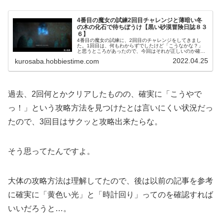
4番目の魔女の試練2回目チャレンジと薄暗い冬
の木の化石で待ちぼうけ【黒い砂漠冒険日誌８３
６】
4番目の魔女の試練に、2回目のチャレンジをしてきまし
た。1回目は、何もわからずでしたけど「こうなかな？」
と思うところがあったので、今回はそれが正しいのか確認
も含めてのチャレンジです。そして、薄暗い冬の木の化石
2022.04.25
kurosaba.hobbiestime.com
で結構待ちぼうけを喰らってしまいました。
過去、2回何とかクリアしたものの、確実に「こうやで
っ！」という攻略方法を見つけたとは言いにくい状況だっ
たので、3回目はサクッと攻略出来たらな。
そう思ってたんですよ。
大体の攻略方法は理解してたので、後は以前の記事を参考
に確実に「黄色い光」と「時計回り」ってのを確認すれば
いいだろうと…。