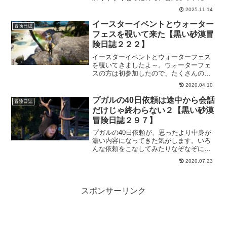
りますが、確認しやすい自分用に作りま
2025.11.14
した。
イースターイベントとウォーター
冒険日誌
フェスを覗いて来た【黒い砂漠冒
険日誌２２２】
イースターイベントとウォーターフェス
を覗いてきましたよ～。ウォーターフェ
スの方は初参加したので、たくさんの依
頼があって若干満腹気味ｗあと、やっぱ
2020.04.10
りベルの報酬束が気になるのでとりあえ
ずはカニだけでもと思って行ってきまし
プガルの40日依頼は途中から会話
冒険日誌
た。散々な結果になったので、ヴァルぽ
だけじゃ終わらない２【黒い砂漠
んにお任せすることにもなったりｗ
冒険日誌２９７】
プガルの40日依頼が、思ったより中身が
濃い内容になってきた気がします。いろ
んな依頼をこなしてみたりなぞなぞに答
えたり。40日依頼も後半戦を超えてきた
2020.07.23
ので、もう一息頑張っていきますよ～。
スポンサーリンク