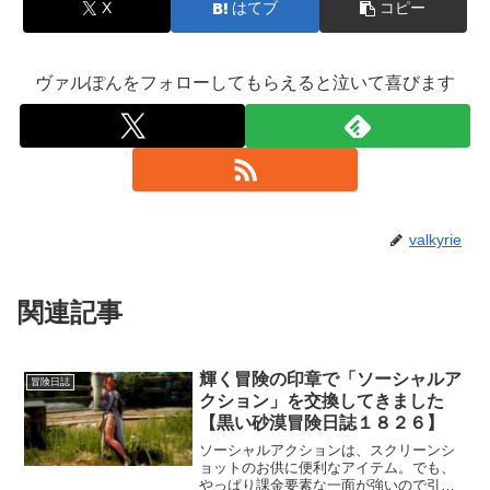
X
はてブ
コピー
ヴァルぽんをフォローしてもらえると泣いて喜びます
valkyrie
関連記事
輝く冒険の印章で「ソーシャルア
冒険日誌
クション」を交換してきました
【黒い砂漠冒険日誌１８２６】
ソーシャルアクションは、スクリーンシ
ョットのお供に便利なアイテム。でも、
やっぱり課金要素な一面が強いので引い