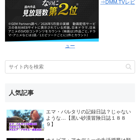
⇒DMM.TVレビ
ュー
人気記事
エマ・バルタリの記録日誌？じゃない
ような…【黒い砂漠冒険日誌１８８
９】