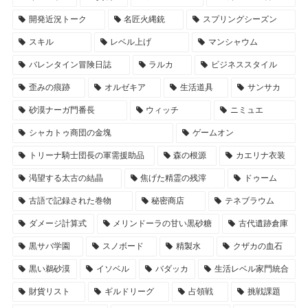
開発近況トーク
名匠火縄銃
スプリングシーズン
スキル
レベル上げ
マンシャウム
バレンタイン冒険日誌
ラルカ
ビジネススタイル
歪みの痕跡
オルゼキア
生活道具
サンサカ
砂漠ナーガ門番長
ウィッチ
ニミュエ
シャカトゥ商団の金塊
ゲームオン
トリーナ騎士団長の軍需援助品
森の根源
カエリナ衣装
渇望する太古の結晶
焦げた精霊の残滓
ドゥーム
古語で記録された巻物
秘密商店
テネブラウム
ダメージ計算式
メリンドーラの甘い黒砂糖
古代遺跡倉庫
黒サバ学園
スノボード
精製水
クザカの血石
黒い鵜砂漠
イソベル
バダッカ
生活レベル家門統合
財貨リスト
ギルドリーグ
占領戦
挑戦課題