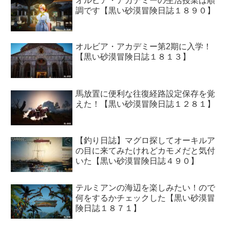
オルビア・アカデミーの生活授業は順
調です【黒い砂漠冒険日誌１８９０】
オルビア・アカデミー第2期に入学！
【黒い砂漠冒険日誌１８１３】
馬放置に便利な往復経路設定保存を覚
えた！【黒い砂漠冒険日誌１２８１】
【釣り日誌】マグロ探してオーキルア
の目に来てみたけれどカモメだと気付
いた【黒い砂漠冒険日誌４９０】
テルミアンの海辺を楽しみたい！ので
何をするかチェックした【黒い砂漠冒
険日誌１８７１】