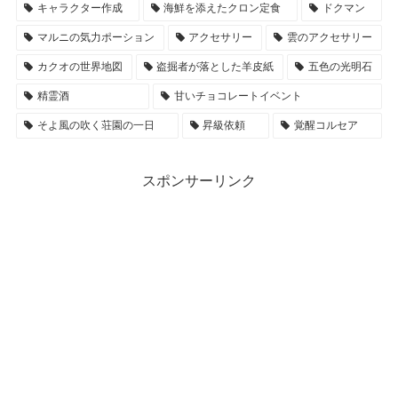
キャラクター作成
海鮮を添えたクロン定食
ドクマン
マルニの気力ポーション
アクセサリー
雲のアクセサリー
カクオの世界地図
盗掘者が落とした羊皮紙
五色の光明石
精霊酒
甘いチョコレートイベント
そよ風の吹く荘園の一日
昇級依頼
覚醒コルセア
スポンサーリンク