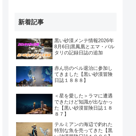
新着記事
黒い砂漠メンテ情報2026年
8月6日|黒鳳凰とエマ・バル
タリの記録日誌の追加
赤ん坊のベル退治に参加し
てきました【黒い砂漠冒険
日誌１８８８】
＜星を愛した＞ラマに遭遇
できたけど知識が出なかっ
た【黒い砂漠冒険日誌１８
８７】
テルミアンの海辺で釣れた
特別な魚を売ってきた【黒