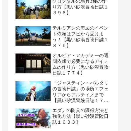
クログダルの馬具3種の作
り方【黒い砂漠冒険日誌１
３９６】
テルミアンの海辺のイベン
ト依頼はフビから受けよ
う！【黒い砂漠冒険日誌１
８７６】
オルビア・アカデミーの週
間依頼で必要になるアイテ
ムの作り方【黒い砂漠冒険
日誌１７７４】
「ジャスティン・バルタリ
の冒険日誌」の場所エフェ
リアからアルティノまで
【黒い砂漠冒険日誌１７０
６】
エダナの防具の獲得方法と
強化方法【黒い砂漠冒険日
誌１６３３】