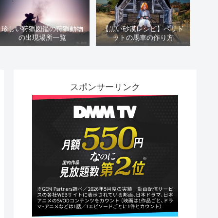
珍しい狩猟図鑑の狩猟動物
【黒い砂漠レシピ】ペリド
の出現場所一覧
ットの馬車の作り方
スポンサーリンク