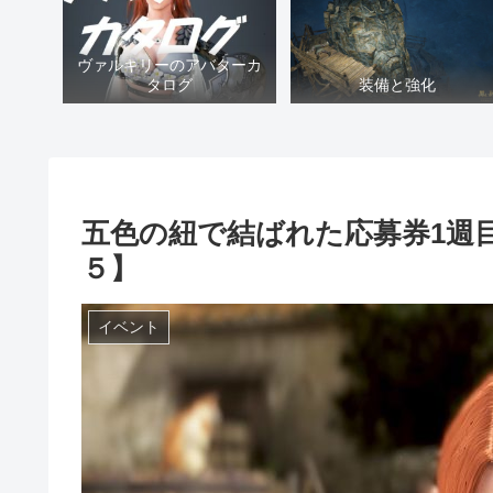
ヴァルキリーのアバターカ
タログ
装備と強化
五色の紐で結ばれた応募券1週
５】
イベント