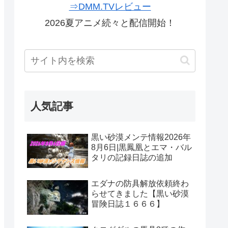
⇒DMM.TVレビュー
2026夏アニメ続々と配信開始！
人気記事
黒い砂漠メンテ情報2026年
8月6日|黒鳳凰とエマ・バル
タリの記録日誌の追加
エダナの防具解放依頼終わ
らせてきました【黒い砂漠
冒険日誌１６６６】