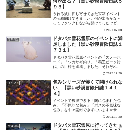
何が出る？【黒い砂漠冒険日誌５
た。
９３】
うねる波に押し寄せてきた宝箱イベント
の宝箱開けてきました。何が出るかな～
ってワクワクしながら開けましたけど、
このイベントって全体損しないイベント
2021.07.08
なんですね。宝箱の中身に質の違いはあ
れど、鍵を売ってもいいけど宝箱を開け
ドタバタ雪花雪原のイベントに満
冒険日誌
ないと損しちゃう！そんなイベントで
足しました【黒い砂漠冒険日誌１
す。
７３１】
ドタバタ雪花雪原イベントの「スノーボ
ード」「ワカサギ釣り」「覇王ピーク討
伐」の目標を達成しました。それぞれに
何とかクリアしたり、アイテム交換でき
2025.12.29
たりしたので、今年のドタバタ雪花雪原
イベントは終了ということで。
包みシリーズが怖くて開けられな
イベント
い…【黒い砂漠冒険日誌１４１
４】
イベントで獲得できる「闇に包まれた包
み」「不気味な包み」「ボスの不気味な
包み」を中々開封できずにいますｗサク
ッと開封すればいいんだけど、やっぱり
2024.10.30
期待しちゃうんでしょうねー。イベント
が終わってから一気に開けよう！
ドタバタ雪花雪原に行ってきたぁ
冒険日誌