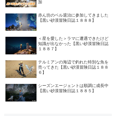
加
赤ん坊のベル退治に参加してきました
【黒い砂漠冒険日誌１８８８】
＜星を愛した＞ラマに遭遇できたけど
知識が出なかった【黒い砂漠冒険日誌
１８８７】
テルミアンの海辺で釣れた特別な魚を
売ってきた【黒い砂漠冒険日誌１８８
６】
シーズンエージェントは順調に成長中
【黒い砂漠冒険日誌１８８５】