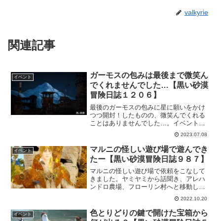
valkyrie
関連記事
ガーモスの包みは最後まで微笑ん
イベント
でくれませんでした…【黒い砂漠
冒険日誌１２０６】
最後のガーモスの包みに星に願いをかけ
つつ開封！したものの、微笑んでくれる
ことはありませんでした…。イベント中
も開封しながら「あぁ…ガーモスよ」と
2023.07.08
何度呟いた事かｗそれでも、シルバーや
らブラックストーンももらえたので無か
マルニの怪しい遊び場で遊んでき
イベント
ったことを思えばいいなじゃないかと思
たー【黒い砂漠冒険日誌９８７】
う事にします。
マルニの怪しい遊び場で依頼をこなして
きました。ヤミヤミから話聞き、アレハ
ンドロ農場、フローリン村へと移動し、
その後マルニの怪しい遊び場に到着。ど
2022.10.20
こもハロウィンの飾りつけが素敵でした
よ。そして、交換券をもらうために一部
色とりどりの鍵で開けた宝箱から
イベント
を除きｗ依頼もサクッとこなしてきまし