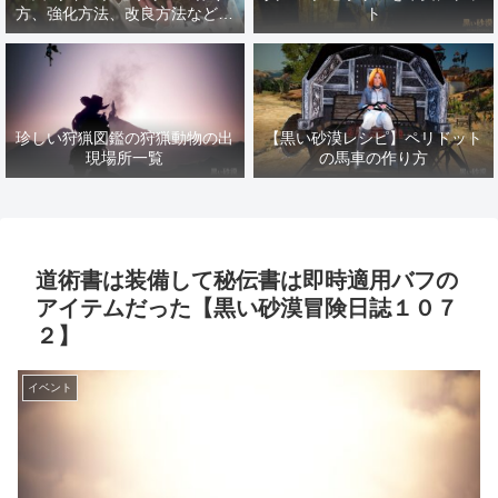
方、強化方法、改良方法などま
ト
とめ【黒い砂漠冒険日誌１４１
７】
珍しい狩猟図鑑の狩猟動物の出
【黒い砂漠レシピ】ペリドット
現場所一覧
の馬車の作り方
道術書は装備して秘伝書は即時適用バフの
アイテムだった【黒い砂漠冒険日誌１０７
２】
イベント