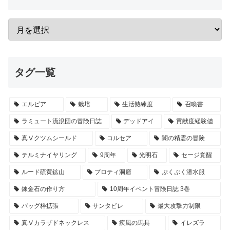
タグ一覧
エルビア
栽培
生活熟練度
召喚書
ラミュート流浪団の冒険日誌
デッドアイ
貢献度経験値
真Ⅴクツムシールド
コルセア
闇の精霊の冒険
テルミナイヤリング
9周年
光明石
セージ覚醒
ルード硫黄鉱山
プロティ洞窟
ぷくぷく潜水服
錬金石の作り方
10周年イベント冒険日誌 3巻
バッグ枠拡張
サンタビレ
最大攻撃力制限
真Ⅴカラザドネックレス
疾風の馬具
イレズラ