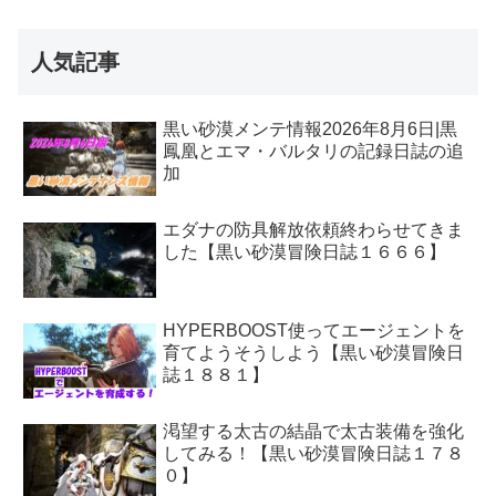
人気記事
黒い砂漠メンテ情報2026年8月6日|黒
鳳凰とエマ・バルタリの記録日誌の追
加
エダナの防具解放依頼終わらせてきま
した【黒い砂漠冒険日誌１６６６】
HYPERBOOST使ってエージェントを
育てようそうしよう【黒い砂漠冒険日
誌１８８１】
渇望する太古の結晶で太古装備を強化
してみる！【黒い砂漠冒険日誌１７８
０】