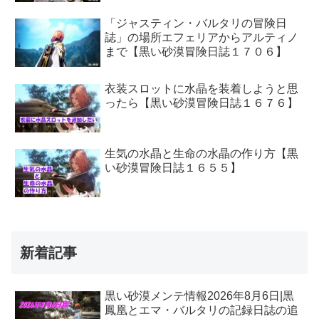
「ジャスティン・バルタリの冒険日
誌」の場所エフェリアからアルティノ
まで【黒い砂漠冒険日誌１７０６】
衣装スロットに水晶を装着しようと思
ったら【黒い砂漠冒険日誌１６７６】
生気の水晶と生命の水晶の作り方【黒
い砂漠冒険日誌１６５５】
新着記事
黒い砂漠メンテ情報2026年8月6日|黒
鳳凰とエマ・バルタリの記録日誌の追