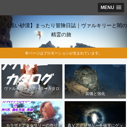
MENU
【黒い砂漠】まったり冒険日誌｜ヴァルキリーと闇の
精霊の旅
本ページはプロモーションが含まれています。
ヴァルキリーのアバターカタロ
グ
装備と強化
カラザドアクセサリーの作り
真Ⅴアクセサリーを確実にゲッ