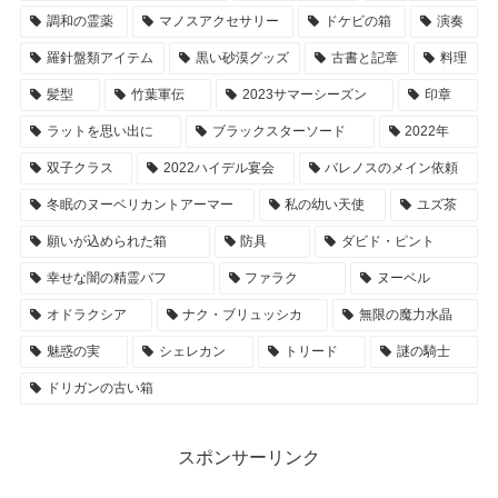
調和の霊薬
マノスアクセサリー
ドケビの箱
演奏
羅針盤類アイテム
黒い砂漠グッズ
古書と記章
料理
髪型
竹葉軍伝
2023サマーシーズン
印章
ラットを思い出に
ブラックスターソード
2022年
双子クラス
2022ハイデル宴会
バレノスのメイン依頼
冬眠のヌーベリカントアーマー
私の幼い天使
ユズ茶
願いが込められた箱
防具
ダビド・ピント
幸せな闇の精霊バフ
ファラク
ヌーベル
オドラクシア
ナク・ブリュッシカ
無限の魔力水晶
魅惑の実
シェレカン
トリード
謎の騎士
ドリガンの古い箱
スポンサーリンク