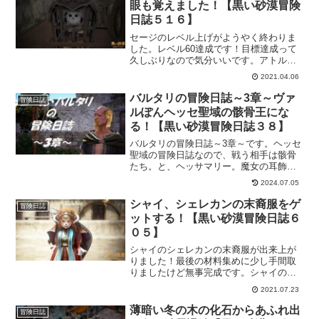
眼も覚えました！【黒い砂漠冒険
日誌５１６】
セージのレベル上げがようやく終わりま
した。レベル60達成です！目標達成って
久しぶりなので気分いいです。アトルの
眼も覚えることが出来たので、どんな感
2021.04.06
じなのかも試しに行かないとです。
バルタリの冒険日誌～3章～ヴァ
冒険日誌
ルぽんヘッセ聖域の骸骨王にな
る！【黒い砂漠冒険日誌３８】
バルタリの冒険日誌～3章～です。ヘッセ
聖域の冒険日誌なので、戦う相手は骸骨
たち。と、ヘッサマリー。魔女の耳飾り
の出る狩場で、ヴァルぽんは魔女の耳飾
2024.07.05
りをGETできるんでしょうかね。ドロッ
プ率イベント中だったので出るといいな
シャイ、シェレカンの末裔服をゲ
冒険日誌
ぁ～。
ットする！【黒い砂漠冒険日誌６
０５】
シャイのシェレカンの末裔服が出来上が
りました！最後の材料集めに少し手間取
りましたけど無事完成です。シャイのこ
ういう雰囲気の衣装もいい感じ。製作衣
2021.07.23
装って他の職も増やしてもらえたら嬉し
いのに。とか思ってしまうような出来栄
薄暗い冬の木の化石からあふれ出
冒険日誌
えだと思います。