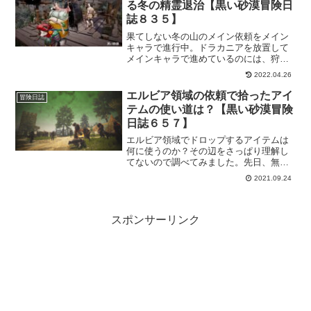
る冬の精霊退治【黒い砂漠冒険日
誌８３５】
果てしない冬の山のメイン依頼をメイン
キャラで進行中。ドラカニアを放置して
メインキャラで進めているのには、狩場
も見ておきたいってのもあったりで。早
2022.04.26
速、薄暗い冬の木の化石から出現する冬
の精霊退治にチャレンジしてみました。
エルビア領域の依頼で拾ったアイ
冒険日誌
テムの使い道は？【黒い砂漠冒険
日誌６５７】
エルビア領域でドロップするアイテムは
何に使うのか？その辺をさっぱり理解し
てないので調べてみました。先日、無事
エルビア領域のイベント依頼を終わらせ
2021.09.24
ることができたのはいいけど、報酬アイ
テムの使い方がわかんないので「？？」
ってなってたので調べてみることに。
スポンサーリンク