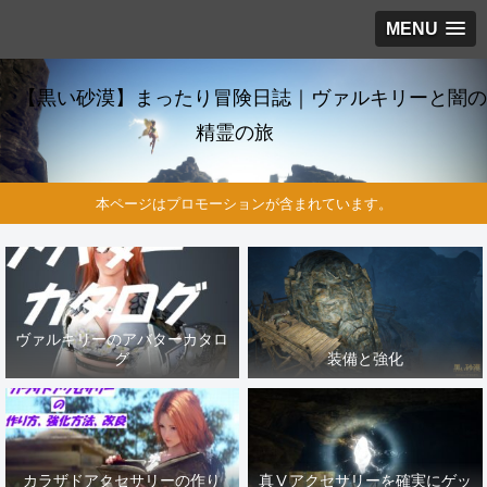
MENU
【黒い砂漠】まったり冒険日誌｜ヴァルキリーと闇の
精霊の旅
本ページはプロモーションが含まれています。
ヴァルキリーのアバターカタロ
グ
装備と強化
カラザドアクセサリーの作り
真Ⅴアクセサリーを確実にゲッ