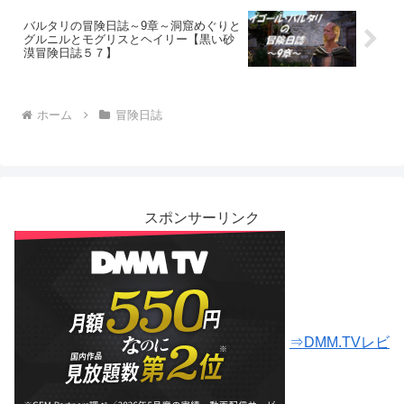
バルタリの冒険日誌～9章～洞窟めぐりと
グルニルとモグリスとヘイリー【黒い砂
漠冒険日誌５７】
ホーム
冒険日誌
スポンサーリンク
⇒DMM.TVレビ