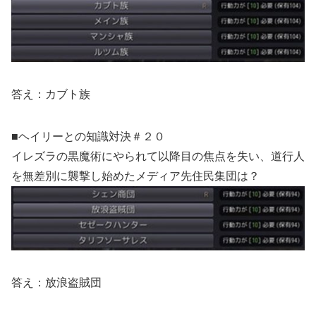
答え：カブト族
■ヘイリーとの知識対決＃２０
イレズラの黒魔術にやられて以降目の焦点を失い、道行人
を無差別に襲撃し始めたメディア先住民集団は？
答え：放浪盗賊団