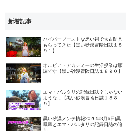
新着記事
ハイパーブーストな黒い祠で太古防具
もらってきた【黒い砂漠冒険日誌１８
９１】
オルビア・アカデミーの生活授業は順
調です【黒い砂漠冒険日誌１８９０】
エマ・バルタリの記録日誌？じゃない
ような…【黒い砂漠冒険日誌１８８
９】
黒い砂漠メンテ情報2026年8月6日|黒
鳳凰とエマ・バルタリの記録日誌の追
加