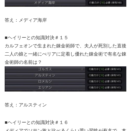
答え：メディア海岸
■ヘイリーとの知識対決＃１５
カルフェオンで生まれた錬金術師で、夫人が死別した直後
二人の娘と一緒にべリアに定着し優れた錬金術で有名な錬
金術師の名前は？
答え：アルスティン
■ヘイリーとの知識対決＃１６
メディアでソサン族と比べるくらい荒い習性が有名で、本