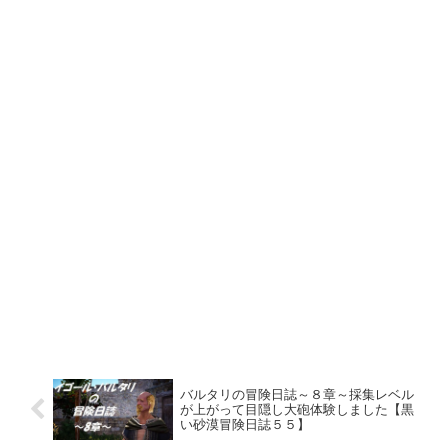
バルタリの冒険日誌～８章～採集レベル
が上がって目隠し大砲体験しました【黒
い砂漠冒険日誌５５】