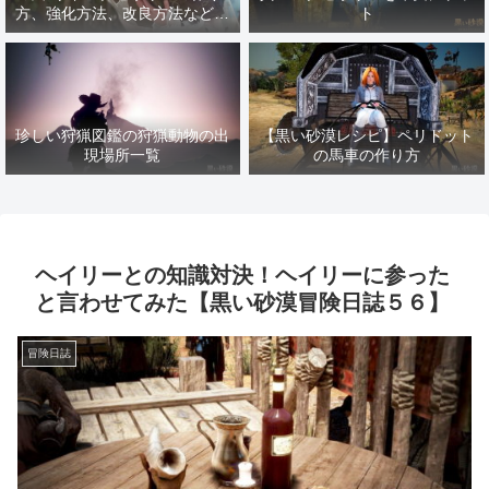
方、強化方法、改良方法などま
ト
とめ【黒い砂漠冒険日誌１４１
７】
珍しい狩猟図鑑の狩猟動物の出
【黒い砂漠レシピ】ペリドット
現場所一覧
の馬車の作り方
ヘイリーとの知識対決！ヘイリーに参った
と言わせてみた【黒い砂漠冒険日誌５６】
冒険日誌