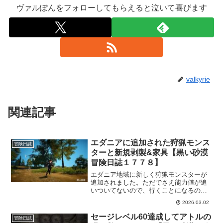
ヴァルぽんをフォローしてもらえると泣いて喜びます
valkyrie
関連記事
エダニアに追加された狩猟モンス
冒険日誌
ターと新規剥製&家具【黒い砂漠
冒険日誌１７７８】
エダニア地域に新しく狩猟モンスターが
追加されました。ただでさえ能力値が追
いついてないので、行くことになるのは
まだ先になると思いますけど、気になっ
2026.03.02
たのでメモしておきました。ついでに新
規の家具も追加されてるのでそちらもサ
セージレベル60達成してアトルの
冒険日誌
ラッとメモです。