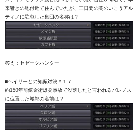
来響きの地付近で住んでいたが、三日間の闇のいこうアル
ティノに駐屯した集団の名称は？
答え：セゼークハンター
■ヘイリーとの知識対決＃１７
約150年前錬金術爆発事故で没落したと言われるバレノス
に位置した城郭の名前は？