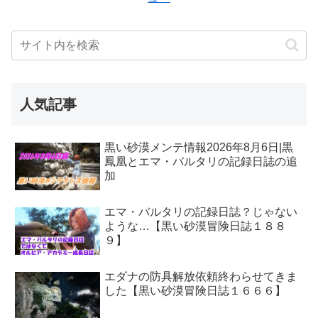
人気記事
黒い砂漠メンテ情報2026年8月6日|黒
鳳凰とエマ・バルタリの記録日誌の追
加
エマ・バルタリの記録日誌？じゃない
ような…【黒い砂漠冒険日誌１８８
９】
エダナの防具解放依頼終わらせてきま
した【黒い砂漠冒険日誌１６６６】