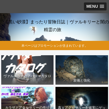
MENU
【黒い砂漠】まったり冒険日誌｜ヴァルキリーと闇の
精霊の旅
本ページはプロモーションが含まれています。
ヴァルキリーのアバターカタロ
グ
装備と強化
カラザドアクセサリーの作り
真Ⅴアクセサリーを確実にゲッ