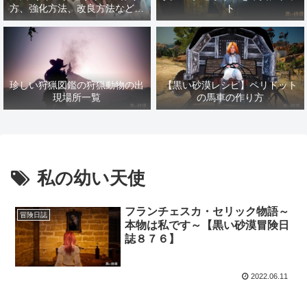
方、強化方法、改良方法などま
ト
とめ【黒い砂漠冒険日誌１４１
７】
珍しい狩猟図鑑の狩猟動物の出
【黒い砂漠レシピ】ペリドット
現場所一覧
の馬車の作り方
私の幼い天使
フランチェスカ・セリック物語～
冒険日誌
本物は私です～【黒い砂漠冒険日
誌８７６】
2022.06.11