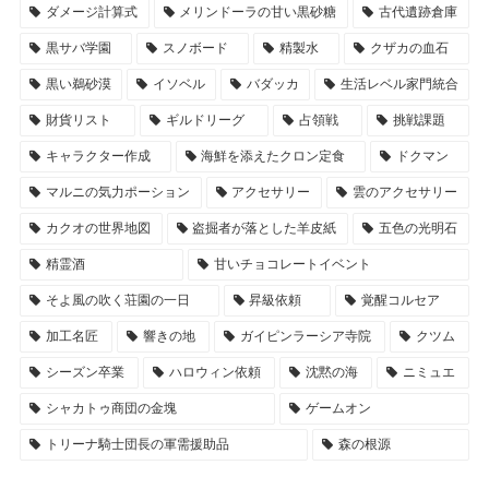
ダメージ計算式
メリンドーラの甘い黒砂糖
古代遺跡倉庫
黒サバ学園
スノボード
精製水
クザカの血石
黒い鵜砂漠
イソベル
バダッカ
生活レベル家門統合
財貨リスト
ギルドリーグ
占領戦
挑戦課題
キャラクター作成
海鮮を添えたクロン定食
ドクマン
マルニの気力ポーション
アクセサリー
雲のアクセサリー
カクオの世界地図
盗掘者が落とした羊皮紙
五色の光明石
精霊酒
甘いチョコレートイベント
そよ風の吹く荘園の一日
昇級依頼
覚醒コルセア
加工名匠
響きの地
ガイピンラーシア寺院
クツム
シーズン卒業
ハロウィン依頼
沈黙の海
ニミュエ
シャカトゥ商団の金塊
ゲームオン
トリーナ騎士団長の軍需援助品
森の根源