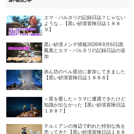
エマ・バルタリの記録日誌？じゃない
ような…【黒い砂漠冒険日誌１８８
９】
黒い砂漠メンテ情報2026年8月6日|黒
鳳凰とエマ・バルタリの記録日誌の追
加
赤ん坊のベル退治に参加してきました
【黒い砂漠冒険日誌１８８８】
＜星を愛した＞ラマに遭遇できたけど
知識が出なかった【黒い砂漠冒険日誌
１８８７】
テルミアンの海辺で釣れた特別な魚を
売ってきた【黒い砂漠冒険日誌１８８