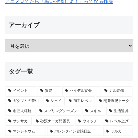
アニメ見てたら「黒い砂漠しよ！」ってなる作品
アーカイブ
タグ一覧
イベント
貿易
ハイデル宴会
ナル装備
ガクツムの誓い
シャイ
加工レベル
開発近況トーク
名匠火縄銃
スプリングシーズン
スキル
生活道具
サンサカ
砂漠ナーガ門番長
ウィッチ
レベル上げ
マンシャウム
バレンタイン冒険日誌
ラルカ