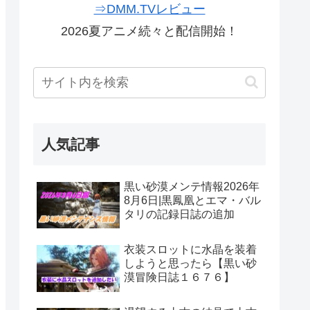
⇒DMM.TVレビュー
2026夏アニメ続々と配信開始！
人気記事
黒い砂漠メンテ情報2026年
8月6日|黒鳳凰とエマ・バル
タリの記録日誌の追加
衣装スロットに水晶を装着
しようと思ったら【黒い砂
漠冒険日誌１６７６】