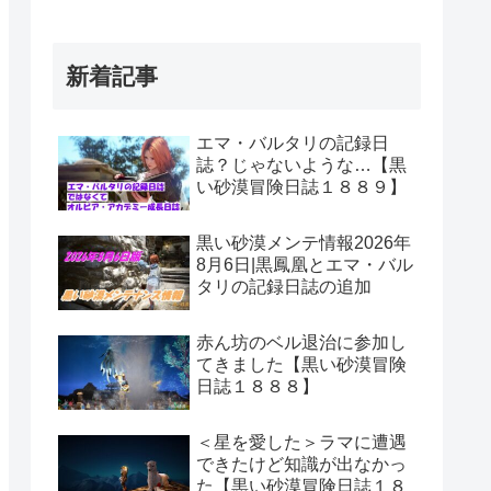
新着記事
エマ・バルタリの記録日
誌？じゃないような…【黒
い砂漠冒険日誌１８８９】
黒い砂漠メンテ情報2026年
8月6日|黒鳳凰とエマ・バル
タリの記録日誌の追加
赤ん坊のベル退治に参加し
てきました【黒い砂漠冒険
日誌１８８８】
＜星を愛した＞ラマに遭遇
できたけど知識が出なかっ
た【黒い砂漠冒険日誌１８