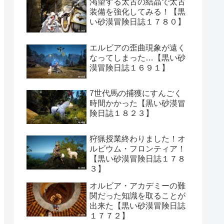
渇望する太古の結晶で太古
装備を強化してみる！【黒
い砂漠冒険日誌１７８０】
エルビアの歪曲現象が遠く
なってしまった…【黒い砂
漠冒険日誌１６９１】
7世代馬の捕獲にすんごく
時間かかった【黒い砂漠冒
険日誌１８２３】
狩猟授業終わりました！オ
ルビウム・フロンティア！
【黒い砂漠冒険日誌１７８
３】
オルビア・アカデミーの難
関だった知識を取ることが
出来た【黒い砂漠冒険日誌
１７７２】