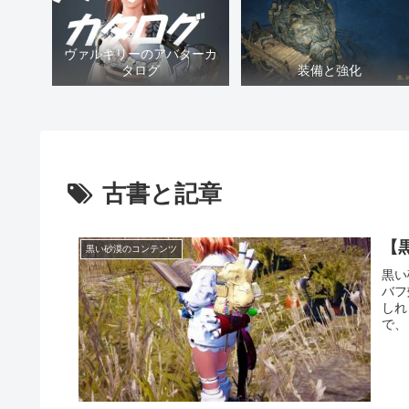
ヴァルキリーのアバターカ
タログ
装備と強化
古書と記章
【
黒い砂漠のコンテンツ
黒い
バフ
しれ
で、