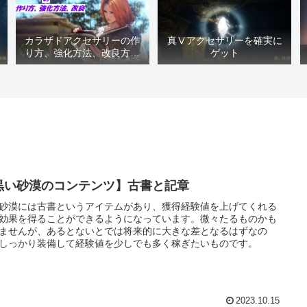
カラザドアクセサリーの作
真Ⅴアクセサリーを確実に
り方、強化方法、改良方法
ゲット
などまとめ【黒い砂漠冒険
日誌１４１７】
黒い砂漠のコンテンツ】古書と記章
砂漠には古書というアイテムがあり、獲得経験値を上げてくれる
効果を得ることができるようになっています。微々たるものかも
ませんが、あるとないとでは将来的に大きな差となるはずなの
しっかり装備して経験値を少しでも多く稼ぎたいものです。
2023.10.15