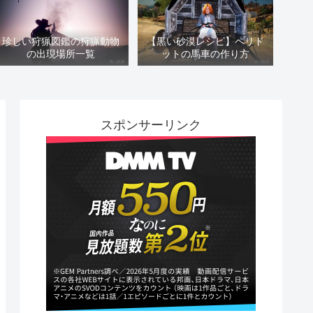
珍しい狩猟図鑑の狩猟動物
【黒い砂漠レシピ】ペリド
の出現場所一覧
ットの馬車の作り方
スポンサーリンク