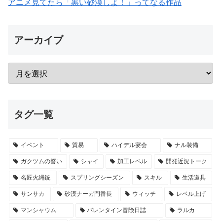
アニメ見てたら「黒い砂漠しよ！」ってなる作品
アーカイブ
タグ一覧
イベント
貿易
ハイデル宴会
ナル装備
ガクツムの誓い
シャイ
加工レベル
開発近況トーク
名匠火縄銃
スプリングシーズン
スキル
生活道具
サンサカ
砂漠ナーガ門番長
ウィッチ
レベル上げ
マンシャウム
バレンタイン冒険日誌
ラルカ