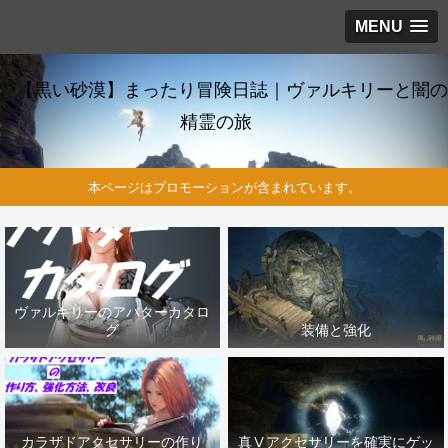
MENU
【黒い砂漠】まったり冒険日誌｜ヴァルキリーと闇の
精霊の旅
本ページはプロモーションが含まれています。
ヴァルキリーのアバターカタロ
グ
装備と強化
カラザドアクセサリーの作り
真Ⅴアクセサリーを確実にゲッ