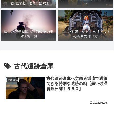
方、強化方法、改良方法などま
ト
とめ【黒い砂漠冒険日誌１４１
７】
珍しい狩猟図鑑の狩猟動物の出
【黒い砂漠レシピ】ペリドット
現場所一覧
の馬車の作り方
古代遺跡倉庫
古代遺跡倉庫へ労働者派遣で獲得
冒険日誌
できる特別な遺跡の箱【黒い砂漠
冒険日誌１５５０】
2025.05.06