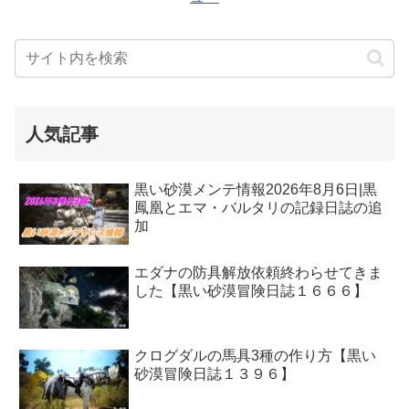
人気記事
黒い砂漠メンテ情報2026年8月6日|黒
鳳凰とエマ・バルタリの記録日誌の追
加
エダナの防具解放依頼終わらせてきま
した【黒い砂漠冒険日誌１６６６】
クログダルの馬具3種の作り方【黒い
砂漠冒険日誌１３９６】