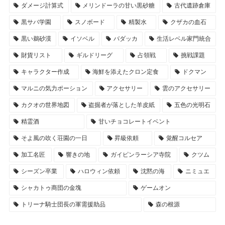
ダメージ計算式
メリンドーラの甘い黒砂糖
古代遺跡倉庫
黒サバ学園
スノボード
精製水
クザカの血石
黒い鵜砂漠
イソベル
バダッカ
生活レベル家門統合
財貨リスト
ギルドリーグ
占領戦
挑戦課題
キャラクター作成
海鮮を添えたクロン定食
ドクマン
マルニの気力ポーション
アクセサリー
雲のアクセサリー
カクオの世界地図
盗掘者が落とした羊皮紙
五色の光明石
精霊酒
甘いチョコレートイベント
そよ風の吹く荘園の一日
昇級依頼
覚醒コルセア
加工名匠
響きの地
ガイピンラーシア寺院
クツム
シーズン卒業
ハロウィン依頼
沈黙の海
ニミュエ
シャカトゥ商団の金塊
ゲームオン
トリーナ騎士団長の軍需援助品
森の根源