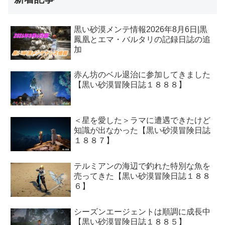
黒い砂漠メンテ情報2026年8月6日|黒
鳳凰とエマ・バルタリの記録日誌の追
加
赤ん坊のベル退治に参加してきました
【黒い砂漠冒険日誌１８８８】
＜星を愛した＞ラマに遭遇できたけど
知識が出なかった【黒い砂漠冒険日誌
１８８７】
テルミアンの海辺で釣れた特別な魚を
売ってきた【黒い砂漠冒険日誌１８８
６】
シーズンエージェントは順調に成長中
【黒い砂漠冒険日誌１８８５】