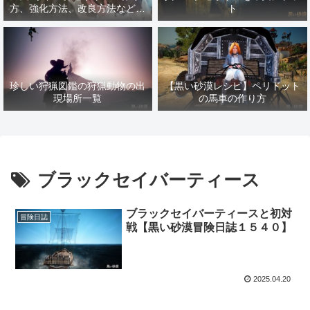
方、強化方法、改良方法などま
ト
とめ【黒い砂漠冒険日誌１４１
７】
珍しい狩猟図鑑の狩猟動物の出
【黒い砂漠レシピ】ペリドット
現場所一覧
の馬車の作り方
ブラックセイバーティース
ブラックセイバーティースと初対
冒険日誌
戦【黒い砂漠冒険日誌１５４０】
2025.04.20