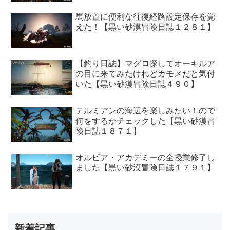
馬放置に便利な往復経路設定保存を覚
えた！【黒い砂漠冒険日誌１２８１】
【釣り日誌】マグロ探してオーキルア
の目に来てみたけれどカモメだと気付
いた【黒い砂漠冒険日誌４９０】
テルミアンの海辺を楽しみたい！ので
何をするかチェックした【黒い砂漠冒
険日誌１８７１】
オルビア・アカデミーの全授業修了し
ました【黒い砂漠冒険日誌１７９１】
新着記事