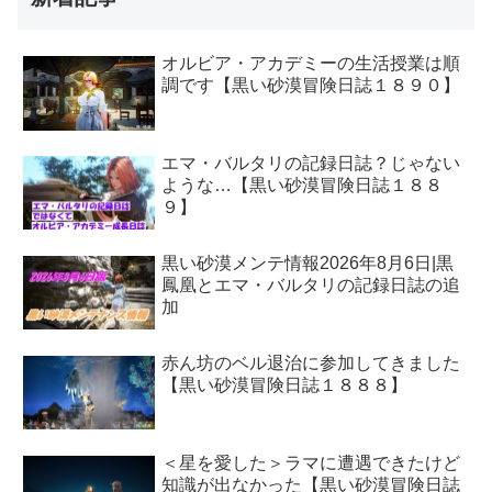
オルビア・アカデミーの生活授業は順
調です【黒い砂漠冒険日誌１８９０】
エマ・バルタリの記録日誌？じゃない
ような…【黒い砂漠冒険日誌１８８
９】
黒い砂漠メンテ情報2026年8月6日|黒
鳳凰とエマ・バルタリの記録日誌の追
加
赤ん坊のベル退治に参加してきました
【黒い砂漠冒険日誌１８８８】
＜星を愛した＞ラマに遭遇できたけど
知識が出なかった【黒い砂漠冒険日誌