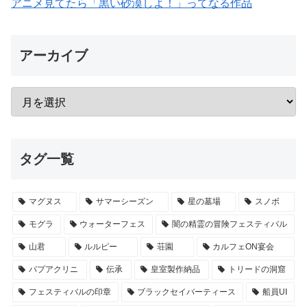
アニメ見てたら「黒い砂漠しよ！」ってなる作品
アーカイブ
タグ一覧
マグヌス
サマーシーズン
星の墓場
スノボ
モグラ
ウォーターフェス
闇の精霊の冒険フェスティバル
山君
ルルピー
荘園
カルフェON宴会
パプアクリニ
伝承
皇室製作納品
トリードの洞窟
フェスティバルの印章
ブラックセイバーティース
船員UI