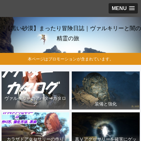
MENU
【黒い砂漠】まったり冒険日誌｜ヴァルキリーと闇の
精霊の旅
本ページはプロモーションが含まれています。
ヴァルキリーのアバターカタロ
グ
装備と強化
カラザドアクセサリーの作り
真Ⅴアクセサリーを確実にゲッ