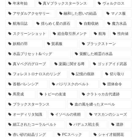
年末年始
真Ⅴブラックスターランス
ヴォルクロス
アサダルアクセサリー
融和した想いの結晶
マノス服
航海日誌
揺らめく星の原石
自動収納
魔力水晶
スクリーンショット
総合取引所メンテ
航海
性向値
妖精の羽
貿易服
ブラックストーン
水晶プリセット&バッグ
覚醒した精霊の水晶
真Ⅴベグのグローブ
楽園に関する噂
ゴッドアイド武器
フォレストロナロスのリング
記憶の痕跡
切り取り
首都バレンシア
バジリスクのベルト
団体命令
馬育成
トビーの友達
クラトゥカ古代遺跡
ブラックスターランス
血の風を纏ったヌーベル
オーディリタ知識
イソベルの依頼
マスカンのシューズ
細工されたコーラルベルト
パデュス戦士長
遺跡
赤い砂の結晶リング
PCスペック
シャイ才能開花