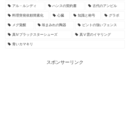
アル・ルンディ
ハンスの契約書
古代のアンビル
料理突発依頼簡素化
心臓
知識と称号
グラボ
メグ覚醒
埃まみれの陶器
ピントの強いフェンス
真Ⅳブラックスターシューズ
真Ⅴ雲のイヤリング
青いカマキリ
スポンサーリンク