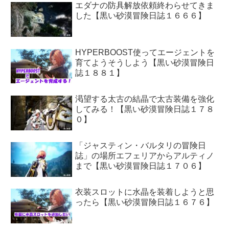
エダナの防具解放依頼終わらせてきま
した【黒い砂漠冒険日誌１６６６】
HYPERBOOST使ってエージェントを
育てようそうしよう【黒い砂漠冒険日
誌１８８１】
渇望する太古の結晶で太古装備を強化
してみる！【黒い砂漠冒険日誌１７８
０】
「ジャスティン・バルタリの冒険日
誌」の場所エフェリアからアルティノ
まで【黒い砂漠冒険日誌１７０６】
衣装スロットに水晶を装着しようと思
ったら【黒い砂漠冒険日誌１６７６】