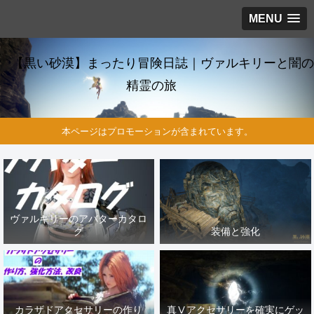
MENU
【黒い砂漠】まったり冒険日誌｜ヴァルキリーと闇の
精霊の旅
本ページはプロモーションが含まれています。
ヴァルキリーのアバターカタロ
グ
装備と強化
カラザドアクセサリーの作り
真Ⅴアクセサリーを確実にゲッ