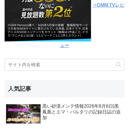
⇒DMM.TVレビ
ュー
人気記事
黒い砂漠メンテ情報2026年8月6日|黒
鳳凰とエマ・バルタリの記録日誌の追
加