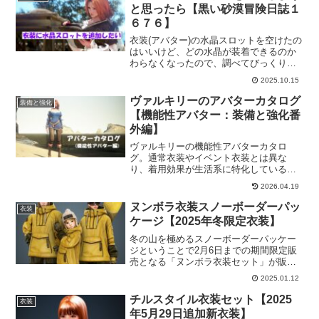
と思ったら【黒い砂漠冒険日誌１
６７６】
衣装(アバター)の水晶スロットを空けたの
はいいけど、どの水晶が装着できるのか
わらなくなったので、調べてびっくり！
難易度高めです。ポイントは「衣装交換
2025.10.15
券」が必要という事以外は、そこまで難
しいものではないのですが…。衣装交換
ヴァルキリーのアバターカタログ
装備と強化
券持ってない…。
【機能性アバター：装備と強化番
外編】
ヴァルキリーの機能性アバターカタロ
グ。通常衣装やイベント衣装とは異な
り、着用効果が生活系に特化しているア
バターとなります。採集したい時や馬放
2026.04.19
置したい時などに便利な衣装が揃ってい
ますので、余裕のある時にでも購入して
ヌンボラ衣装スノーボーダーパッ
衣装
みるといいかもです。
ケージ【2025年冬限定衣装】
冬の山を極めるスノーボーダーパッケー
ジということで2月6日までの期間限定販
売となる「ヌンボラ衣装セット」が販売
されています。今回も選択肢が多くちょ
2025.01.12
っとややこしいので、じっくり確認しな
がら購入されてください。
チルスタイル衣装セット【2025
衣装
年5月29日追加新衣装】