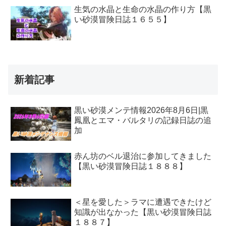
生気の水晶と生命の水晶の作り方【黒
い砂漠冒険日誌１６５５】
新着記事
黒い砂漠メンテ情報2026年8月6日|黒
鳳凰とエマ・バルタリの記録日誌の追
加
赤ん坊のベル退治に参加してきました
【黒い砂漠冒険日誌１８８８】
＜星を愛した＞ラマに遭遇できたけど
知識が出なかった【黒い砂漠冒険日誌
１８８７】