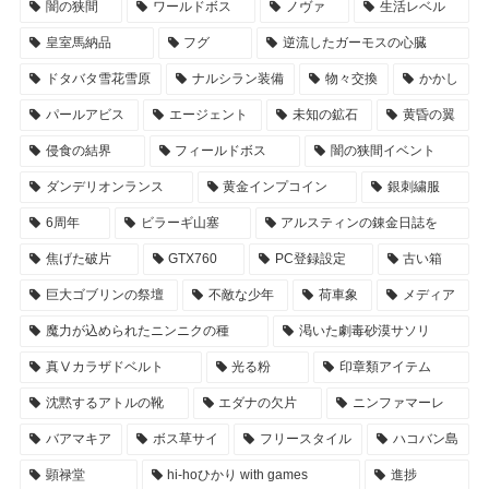
闇の狭間
ワールドボス
ノヴァ
生活レベル
皇室馬納品
フグ
逆流したガーモスの心臓
ドタバタ雪花雪原
ナルシラン装備
物々交換
かかし
パールアビス
エージェント
未知の鉱石
黄昏の翼
侵食の結界
フィールドボス
闇の狭間イベント
ダンデリオンランス
黄金インプコイン
銀刺繍服
6周年
ビラーギ山塞
アルスティンの錬金日誌を
焦げた破片
GTX760
PC登録設定
古い箱
巨大ゴブリンの祭壇
不敵な少年
荷車象
メディア
魔力が込められたニンニクの種
渇いた劇毒砂漠サソリ
真Ⅴカラザドベルト
光る粉
印章類アイテム
沈黙するアトルの靴
エダナの欠片
ニンファマーレ
バアマキア
ボス草サイ
フリースタイル
ハコバン島
顕禄堂
hi-hoひかり with games
進捗