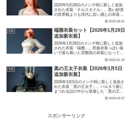
2025年5月29日のメンテ時に新しく追加
された衣装「チルスタイル」。黒い砂漠
の世界観よりも現代に近い感じの衣装
「チルスタイル」最近、こういう感じの
2025.06.01
衣装が増えてきましたね。なんとなく
「異世界にやってきた」的なスクリーン
端雅衣装セット【2026年1月29日
衣装
ショットとか撮れそうです。
追加新衣装】
2026年1月29日のメンテ時に新しく追加
された衣装「端雅」。民族衣装っぽい装
いで落ち着いた雰囲気の衣装になってい
ます。1月29日までの期間限定販売商品と
2026.01.30
なっています。たまにはこういう雰囲気
の衣装もいいかもですね。端雅衣装は常
黒の王太子衣装【2026年3月5日
衣装
時販売となります。
追加新衣装】
2026年3月5日のメンテ時に新しく追加さ
れた衣装「黒の王太子」。バルタリ家に
まつわる話の中から登場した「黒の王太
子」衣装。ストーリーを進めればより没
2026.03.07
入できるかもしれません。黒の王太子衣
装は常時販売となります。
スポンサーリンク