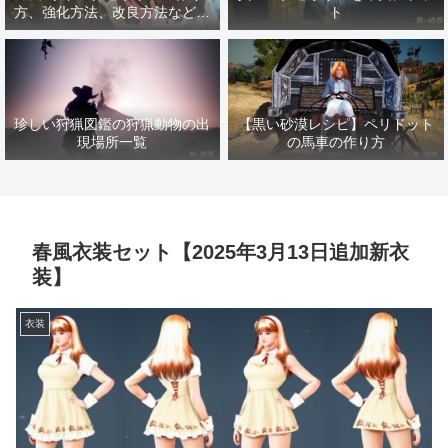
方、強化方法、改良方法などま
ト
とめ【黒い砂漠冒険日誌１４１
７】
珍しい狩猟図鑑の狩猟動物の出
【黒い砂漠レシピ】ペリドット
現場所一覧
の馬車の作り方
春風衣装セット【2025年3月13日追加新衣
装】
衣装