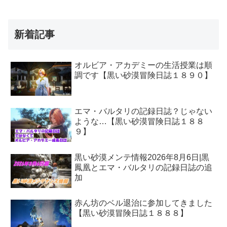
新着記事
オルビア・アカデミーの生活授業は順
調です【黒い砂漠冒険日誌１８９０】
エマ・バルタリの記録日誌？じゃない
ような…【黒い砂漠冒険日誌１８８
９】
黒い砂漠メンテ情報2026年8月6日|黒
鳳凰とエマ・バルタリの記録日誌の追
加
赤ん坊のベル退治に参加してきました
【黒い砂漠冒険日誌１８８８】