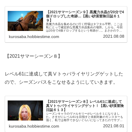
【2021サマーシーズン９】黒魔力水晶が20分で4
個ドロップした奇跡…【黒い砂漠冒険日誌６１
９】
黒魔力水晶を集めるのに行く狩場はタフタル平野。ここは
私にとって確定的な黒魔力水晶集めの場所。しかも、今回
は20分で4個ドロップするという奇跡が…。まさかのラッ
キーに自分が一番驚いてますｗでもやっぱりそうそう上手
2021.08.08
kurosaba.hobbiestime.com
くいくものでもなくその後は渋かったです。
【2021サマーシーズン８】
レベル61に達成して真Ⅴトゥバライヤリングゲットした
ので、シーズンパスをこなせるようにしていきます。
【2021サマーシーズン８】レベル61に達成して
真Ⅴトゥバライヤリングゲット！【黒い砂漠冒険
日誌６１３】
シーズンキャラのヴァルキリーがレベル６１になりまし
た。さすがにレベル61を目指すと依頼対象のモンスターも
強く、私では相手できないぐらいになってきたのでサブ依
頼も併せて進めないときびしくなってきました。でも、真
2021.08.01
kurosaba.hobbiestime.com
Ⅴトゥバライヤリングがもらえるの張り切っていきます
よ！