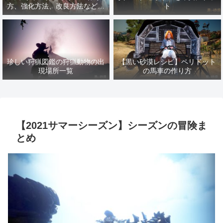
方、強化方法、改良方法などま
ト
とめ【黒い砂漠冒険日誌１４１
７】
珍しい狩猟図鑑の狩猟動物の出
【黒い砂漠レシピ】ペリドット
現場所一覧
の馬車の作り方
【2021サマーシーズン】シーズンの冒険ま
とめ