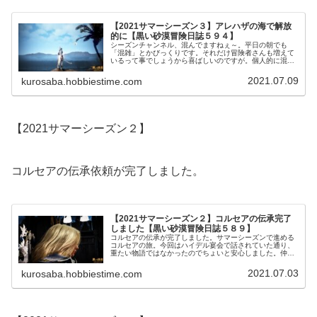
【2021サマーシーズン３】アレハザの海で解放
的に【黒い砂漠冒険日誌５９４】
シーズンチャンネル、混んでますねぇ～。平日の朝でも
「混雑」とかびっくりです。それだけ冒険者さんも増えて
いるって事でしょうから喜ばしいのですが。個人的に混雑
は避けたい人なのでアレハザ村で海をのんびり眺めて景色
を堪能してました。シーズンも焦らなくてもいいかなって
2021.07.09
kurosaba.hobbiestime.com
感じになりましたし。
【2021サマーシーズン２】
コルセアの伝承依頼が完了しました。
【2021サマーシーズン２】コルセアの伝承完了
しました【黒い砂漠冒険日誌５８９】
コルセアの伝承が完了しました。サマーシーズンで進める
コルセアの旅。今回はハイデル宴会で話されていた通り、
重たい物語ではなかったのでちょいと安心しました。仲間
との再会なんかもあってホッコリする気分もあったりで、
順調に進められて良かった。
2021.07.03
kurosaba.hobbiestime.com