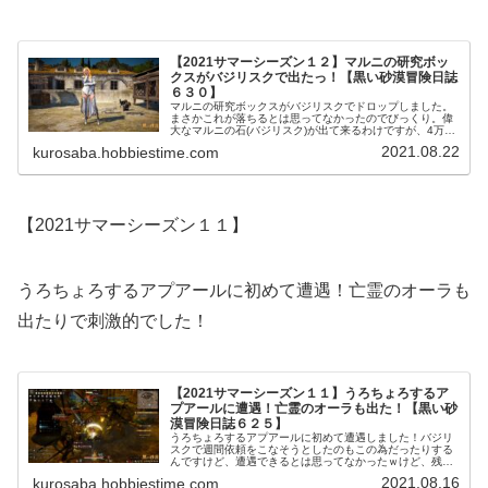
【2021サマーシーズン１２】マルニの研究ボッ
クスがバジリスクで出たっ！【黒い砂漠冒険日誌
６３０】
マルニの研究ボックスがバジリスクでドロップしました。
まさかこれが落ちるとは思ってなかったのでびっくり。偉
大なマルニの石(バジリスク)が出て来るわけですが、4万体
なんていつ終わる事やら気の長い話になりそうです。
2021.08.22
kurosaba.hobbiestime.com
【2021サマーシーズン１１】
うろちょろするアプアールに初めて遭遇！亡霊のオーラも
出たりで刺激的でした！
【2021サマーシーズン１１】うろちょろするア
プアールに遭遇！亡霊のオーラも出た！【黒い砂
漠冒険日誌６２５】
うろちょろするアプアールに初めて遭遇しました！バジリ
スクで週間依頼をこなそうとしたのもこの為だったりする
んですけど、遭遇できるとは思ってなかったｗけど、残念
ながら凍りついた波のブラックストーンはドロップしなく
2021.08.16
kurosaba.hobbiestime.com
て。けど、亡霊のオーラが出たのでいいかな。