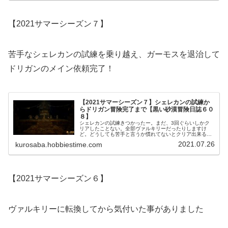
【2021サマーシーズン７】
苦手なシェレカンの試練を乗り越え、ガーモスを退治して
ドリガンのメイン依頼完了！
【2021サマーシーズン７】シェレカンの試練か
らドリガン冒険完了まで【黒い砂漠冒険日誌６０
８】
シェレカンの試練きつかったー。まだ、3回ぐらいしかク
リアしたことない。全部ヴァルキリーだったりしますけ
ど。どうしても苦手と言うか慣れてないとクリア出来る気
がしません。今回もギリギリ勝てたって感じなんで、しば
2021.07.26
kurosaba.hobbiestime.com
らくは試練は受けたくないｗ
【2021サマーシーズン６】
ヴァルキリーに転換してから気付いた事がありました