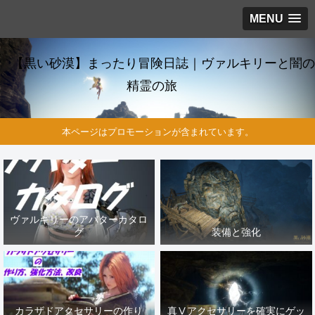
MENU
【黒い砂漠】まったり冒険日誌｜ヴァルキリーと闇の
精霊の旅
本ページはプロモーションが含まれています。
ヴァルキリーのアバターカタロ
グ
装備と強化
カラザドアクセサリーの作り
真Ⅴアクセサリーを確実にゲッ