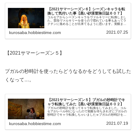
【2021サマーシーズン６】シーズンキャラを転
換して気付いた事【黒い砂漠冒険日誌６０７】
コルセアからシーズンキャラをヴァルキリーに転換しまし
た。普段ヴァルキリーを使うので慣れている事もあってラ
クチンに進めることが出来てるように思います。覚醒まで
するとメインで使っているのと操作は変わらないので更に
気持ちがラクになりました。
2021.07.25
kurosaba.hobbiestime.com
【2021サマーシーズン５】
プガルの秒時計を使ったらどうなるかをどうしても試した
くなって…。
【2021サマーシーズン５】プガルの秒時計でキ
ャラ転換してみた【黒い砂漠冒険日誌６０２】
プガルの秒時計を使ってキャラ転換をしてみました。コル
セアがレベル60になったので覚醒を待ちきれずにプガルの
秒時計でキャラ転換しちゃいましたｗプガルの秒時計を使
ったらどうなるのか？がどうしても気になって仕方なかっ
たんです！
2021.07.19
kurosaba.hobbiestime.com