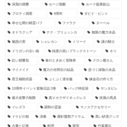
深淵の残響
セージ覚醒
ルード硫黄鉱山
プロティ洞窟
9周年
ダビド・ピント
幸せな闇の精霊バフ
ファラク
ヌーベル
オドラクシア
ナク・ブリュッシカ
無限の魔力水晶
魅惑の実
シェレカン
トリード
謎の騎士
ドリガンの古い箱
純度の高いブラックストーン
ネリ
紅い残響花
春のときめく冒険券
クロン爺さん
マイメイド
魔力の光明石の結晶
息づく緑陰の水晶
君王補助武器
ぷくぷく潜水服
錬金石の作り方
10周年イベント冒険日誌 3巻
バッグ枠拡張
サンタビレ
最大攻撃力制限
真Ⅴカラザドネックレス
疾風の馬具
イレズラ
調和の霊薬
マノスアクセサリー
ドケビの箱
演奏
羅針盤類アイテム
黒い砂漠グッズ
古書と記章
料理
髪型
竹葉軍伝