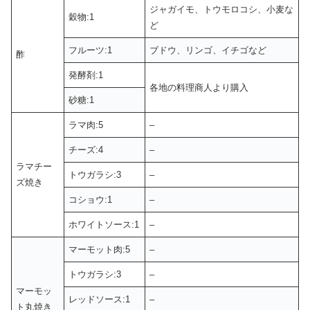
ジャガイモ、トウモロコシ、小麦な
穀物:1
ど
フルーツ:1
ブドウ、リンゴ、イチゴなど
酢
発酵剤:1
各地の料理商人より購入
砂糖:1
ラマ肉:5
–
チーズ:4
–
ラマチー
トウガラシ:3
–
ズ焼き
コショウ:1
–
ホワイトソース:1
–
マーモット肉:5
–
トウガラシ:3
–
マーモッ
レッドソース:1
–
ト丸焼き