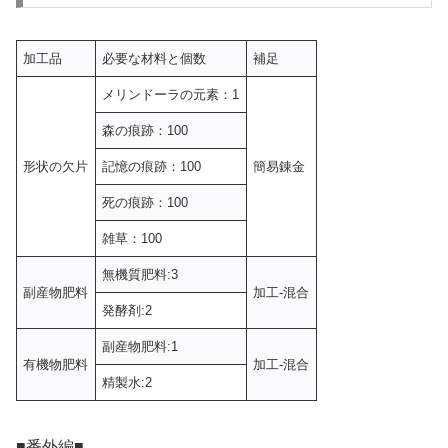
加工品
必要な材料と個数
補足
メリンドーラの元素：1
森の痕跡：100
形状の欠片
記憶の痕跡：100
簡易錬金
死の痕跡：100
雑草：100
無機質肥料:3
副産物肥料
加工-混合
発酵剤:2
副産物肥料:1
有機物肥料
加工-混合
精製水:2
■番外編■