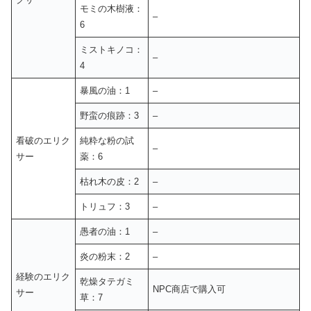
モミの木樹液：
–
6
ミストキノコ：
–
4
暴風の油：1
–
野蛮の痕跡：3
–
看破のエリク
純粋な粉の試
–
サー
薬：6
枯れ木の皮：2
–
トリュフ：3
–
愚者の油：1
–
炎の粉末：2
–
経験のエリク
乾燥タテガミ
NPC商店で購入可
サー
草：7