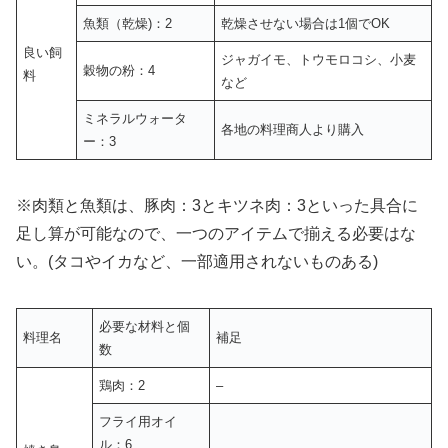
魚類（乾燥)：2
乾燥させない場合は1個でOK
良い飼
ジャガイモ、トウモロコシ、小麦
穀物の粉：4
料
など
ミネラルウォータ
各地の料理商人より購入
ー：3
※肉類と魚類は、豚肉：3とキツネ肉：3といった具合に
足し算が可能なので、一つのアイテムで揃える必要はな
い。(タコやイカなど、一部適用されないものある)
必要な材料と個
料理名
補足
数
鶏肉：2
–
フライ用オイ
ル：6