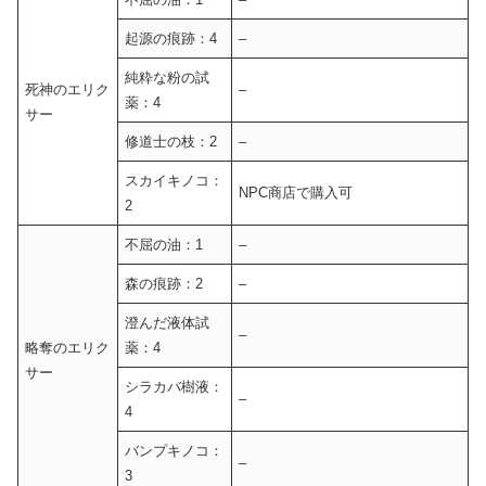
起源の痕跡：4
–
純粋な粉の試
死神のエリク
–
薬：4
サー
修道士の枝：2
–
スカイキノコ：
NPC商店で購入可
2
不屈の油：1
–
森の痕跡：2
–
澄んだ液体試
–
略奪のエリク
薬：4
サー
シラカバ樹液：
–
4
バンプキノコ：
–
3