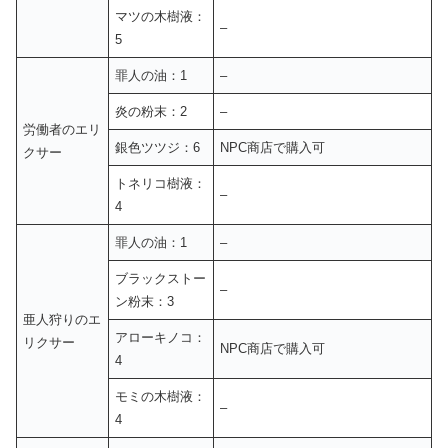
マツの木樹液：
–
5
罪人の油：1
–
炎の粉末：2
–
労働者のエリ
銀色ツツジ：6
NPC商店で購入可
クサー
トネリコ樹液：
–
4
罪人の油：1
–
ブラックストー
–
ン粉末：3
亜人狩りのエ
アローキノコ：
リクサー
NPC商店で購入可
4
モミの木樹液：
–
4