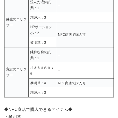
澄んだ液体試
–
薬：1
精製水：3
–
蘇生のエリク
サー
HPポーション
小：2
NPC商店で購入可
黎明草：3
純粋な粉の試
–
薬：1
オオカミの血：
意志のエリク
–
6
サー
黎明草：4
NPC商店で購入可
精製水：3
–
◆NPC商店で購入できるアイテム◆
・黎明草