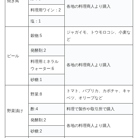
焼き鳥
各地の料理商人より購入
料理用ワイン：2
塩：1
ジャガイモ、トウモロコシ、小麦な
穀物:5
ど
発酵剤:2
ビール
料理用ミネラル
各地の料理商人より購入
ウォーター:6
砂糖:1
トマト、パプリカ、カボチャ、キャ
野菜:8
ベツ、オリーブなど
酢:4
料理で製作や取引所で購入
野菜漬け
発酵剤:2
各地の料理商人より購入
砂糖:2