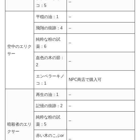
–
コ：5
平穏の油：1
–
飛翔の痕跡：4
–
純粋な粉の試
–
空中のエリク
薬：6
サー
血色の木の節：
–
2
エンペラーキノ
NPC商店で購入可
コ：1
再生の油：1
–
記憶の痕跡：2
–
純粋な粉の試
–
暗殺者のエリ
薬：5
クサー
赤い木のこぶor
–