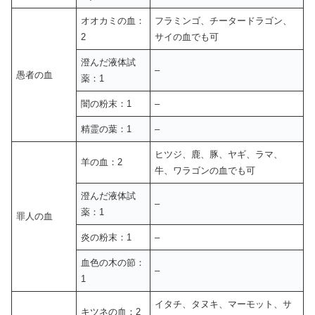
オオカミの血：
フラミンゴ、チータードラゴン、
2
サイの血でも可
澄んだ液体試
–
愚者の血
薬：1
闇の粉末：1
–
精霊の葉：1
–
ヒツジ、鹿、豚、ヤギ、ラマ、
羊の血：2
牛、ワラゴンの血でも可
澄んだ液体試
–
薬：1
罪人の血
炎の粉末：1
–
血色の木の節：
–
1
イタチ、タヌキ、マーモット、サ
キツネの血：2