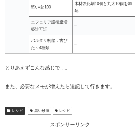
木材強化剤10個と丸太10個を加
堅い柱:100
熱
エフェリア護衛艦増
–
築許可証
バルタリ帆船：古び
–
た～4種類
とりあえずこんな感じで…。
また、必要なメモが増えたら追記して行きます。
レシピ
黒い砂漠
レシピ
スポンサーリンク