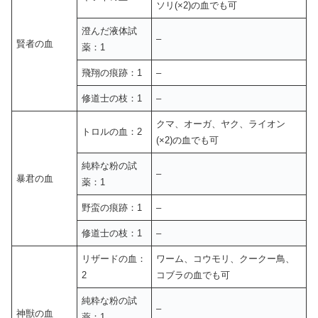
ソリ(×2)の血でも可
澄んだ液体試
–
賢者の血
薬：1
飛翔の痕跡：1
–
修道士の枝：1
–
クマ、オーガ、ヤク、ライオン
トロルの血：2
(×2)の血でも可
純粋な粉の試
–
暴君の血
薬：1
野蛮の痕跡：1
–
修道士の枝：1
–
リザードの血：
ワーム、コウモリ、クークー鳥、
2
コブラの血でも可
純粋な粉の試
–
神獣の血
薬：1