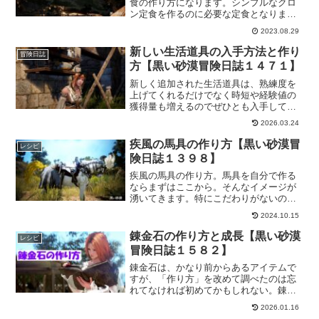
食の作り方になります。シンプルなクロ
ン定食を作るのに必要な定食となりま
す。作り方は何種類かある内の一つとな
2023.08.29
るので、セレンディア定食がないとシン
プルなクロン定食が作れないというわけ
新しい生活道具の入手方法と作り
冒険日誌
ではありません。あくまでも選択の一つ
方【黒い砂漠冒険日誌１４７１】
ということで。
新しく追加された生活道具は、熟練度を
上げてくれるだけでなく時短や経験値の
獲得量も増えるのでぜひとも入手してお
きたいですね。そこで、新しく追加され
2026.03.24
た生活道具の入手方法や作り方、強化方
法もまとめておきました。参考になれば
疾風の馬具の作り方【黒い砂漠冒
レシピ
嬉しいです。
険日誌１３９８】
疾風の馬具の作り方。馬具を自分で作る
ならまずはここから。そんなイメージが
湧いてきます。特にこだわりがないので
あれば、まずは「疾風の馬具」が作って
2024.10.15
みて、使っていく内に、自分の要望に合
わせた馬具にステップアップしていけば
錬金石の作り方と成長【黒い砂漠
レシピ
いいんじゃないでしょうか。
冒険日誌１５８２】
錬金石は、かなり前からあるアイテムで
すが、「作り方」を改めて調べたのは忘
れてなければ初めてかもしれない。錬金
石の作り方と成長について調べたこと
2026.01.16
を、まとめておきました。作る、成長さ