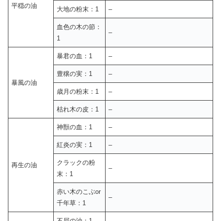
平穏の油
大地の粉末：1
–
血色の木の節：
–
1
暴君の血：1
–
豊穣の実：1
–
暴風の油
歳月の粉末：1
–
枯れ木の皮：1
–
神獣の血：1
–
紅炎の実：1
–
クラックの粉
再生の油
–
末：1
赤い木のこぶor
–
千年草：1
不屈の油：1
–