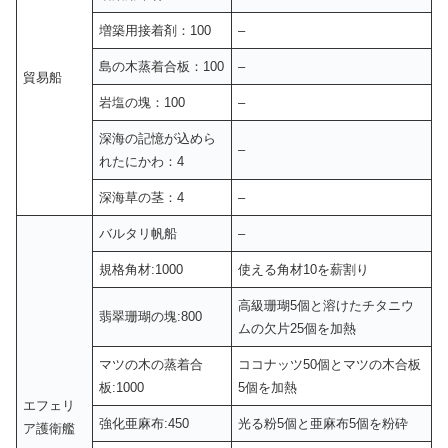
増築用接着剤：100
–
島の木蒸着合板：100
–
貿易船
岩塩の塊：100
–
深海の記憶が込めら
–
れたにかわ：4
深海草の茎：4
–
バルタリ帆船
–
規格角材:1000
使える角材10を薪割り
高級珊瑚5個と溶けたチタニウ
翡翠珊瑚の塊:800
ムの欠片25個を加熱
マツの木の蒸着合
ココナッツ50個とマツの木合板
板:1000
5個を加熱
エフェリ
強化亜麻布:450
光る粉5個と亜麻布5個を粉砕
ア護衛艦