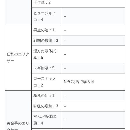
千年草：2
ヒュージキノ
–
コ：4
再生の油：1
–
戦闘の痕跡：3
–
澄んだ液体試
狂乱のエリク
–
薬：5
サー
スギ樹液：5
–
ゴーストキノ
NPC商店で購入可
コ：2
暴風の油：1
–
狩猟の痕跡：3
–
澄んだ液体試
–
黄金手のエリ
薬：4
クサー