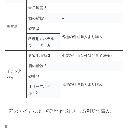
食用蜂蜜:3
–
酒の精髄:2
–
蜂蜜酒
砂糖:2
各地の料理商人より購入
料理用ミネラル
ウォーター:6
穀物生地類:3
小麦粉生地以外は半量で製作可
酒の精髄:2
–
イチジク
砂糖:3
パイ
各地の料理商人より購入
オリーブオイ
ル：2
一部のアイテムは、料理で作成したり取引所で購入。