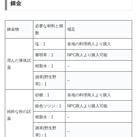
錬金
必要な材料と個
錬金物
補足
数
塩：1
各地の料理商人より購入
黎明草：1
NPC商人より購入可能
澄んだ液体試
精製水：1
–
薬
雑草(野生野
–
草)：1
砂糖：1
各地の料理商人より購入
銀色ツツジ：1
NPC商人より購入可能
純粋な粉の試
精製水：1
–
薬
雑草(野生野
–
草)：1