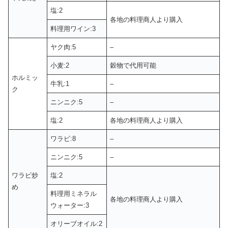
塩:2
各地の料理商人より購入
料理用ワイン:3
ヤク肉:5
–
小麦:2
穀物で代用可能
ホルミッ
牛乳:1
–
ク
ニンニク:5
–
塩:2
各地の料理商人より購入
ワラビ:8
–
ニンニク:5
–
ワラビ炒
塩:2
め
料理用ミネラル
各地の料理商人より購入
ウォーター:3
オリーブオイル:2