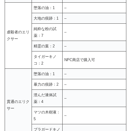
堕落の油：1
–
大地の痕跡：1
–
純粋な粉の試
虐殺者のエリ
–
薬：7
クサー
精霊の葉：2
–
タイガーキノ
NPC商店で購入可
コ：2
堕落の油：1
–
暴力の痕跡：2
–
澄んだ液体試
–
貫通のエリク
薬：4
サー
マツの木樹液：
–
5
ブラガードキノ