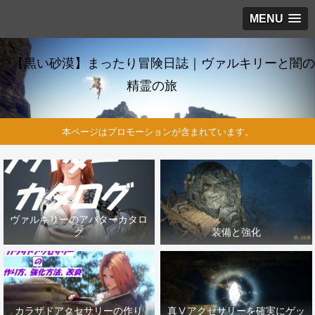
MENU
【黒い砂漠】まったり冒険日誌｜ヴァルキリーと闇の
精霊の旅
本ページはプロモーションが含まれています。
ヴァルキリーのアバターカタロ
グ
装備と強化
カラザドアクセサリーの作り
真Ⅴアクセサリーを確実にゲッ