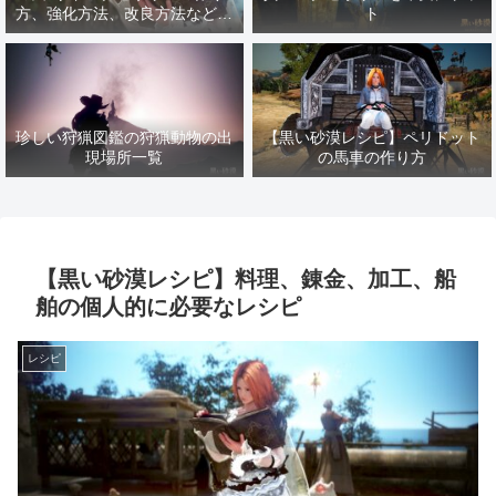
方、強化方法、改良方法などま
ト
とめ【黒い砂漠冒険日誌１４１
７】
珍しい狩猟図鑑の狩猟動物の出
【黒い砂漠レシピ】ペリドット
現場所一覧
の馬車の作り方
【黒い砂漠レシピ】料理、錬金、加工、船
舶の個人的に必要なレシピ
レシピ