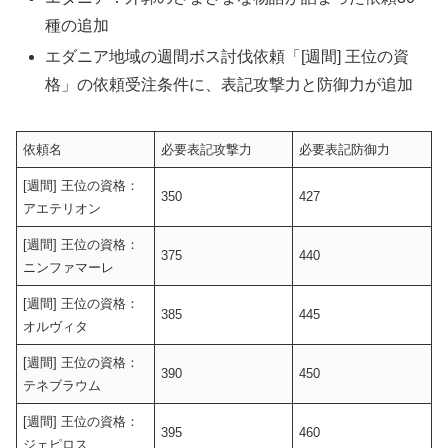
種の追加
エダニア地域の週間ボス討伐依頼「[週間] 王位の資
格」の依頼受注条件に、表記攻撃力と防御力が追加
依頼名
必要表記攻撃力
必要表記防御力
[週間] 王位の資格：
350
427
アエテリオン
[週間] 王位の資格：
375
440
ニンファマーレ
[週間] 王位の資格：
385
445
オルヴィタ
[週間] 王位の資格：
390
450
テネブラウム
[週間] 王位の資格：
395
460
ジェピロス