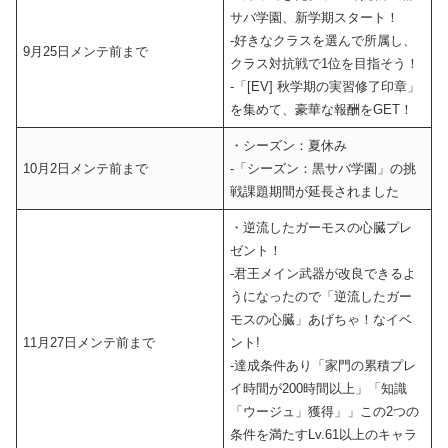
サバ学園、新学期スタート！
‐好きなクラスを選んで所属し、
9月25日メンテ前まで
クラス対抗戦で1位を目指そう！
‐「[EV] 秋学期の実習修了印章」
を集めて、豪華な報酬をGET！
・シーズン：夏休み
10月2日メンテ前まで
‐「シーズン：黒サバ学園」の挑
戦課題期間が延長されました
・逆流したガーモスの心臓プレ
ゼント！
‐君王メイン武器が改良できるよ
うになったので「逆流したガー
モスの心臓」あげちゃ！なイベ
11月27日メンテ前まで
ント!
‐達成条件あり「家門の累積プレ
イ時間が200時間以上」「知識
「ウージュ」獲得」」この2つの
条件を満たすLv.61以上のキャラ