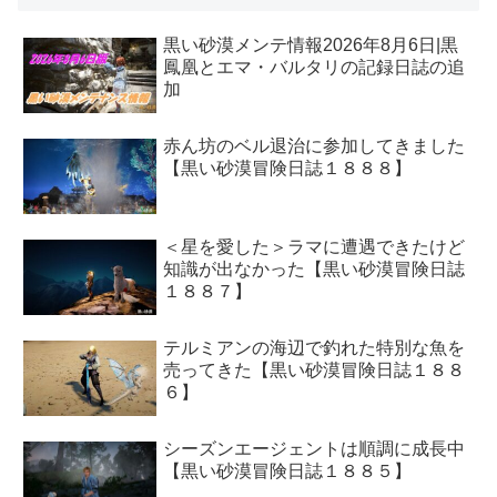
黒い砂漠メンテ情報2026年8月6日|黒
鳳凰とエマ・バルタリの記録日誌の追
加
赤ん坊のベル退治に参加してきました
【黒い砂漠冒険日誌１８８８】
＜星を愛した＞ラマに遭遇できたけど
知識が出なかった【黒い砂漠冒険日誌
１８８７】
テルミアンの海辺で釣れた特別な魚を
売ってきた【黒い砂漠冒険日誌１８８
６】
シーズンエージェントは順調に成長中
【黒い砂漠冒険日誌１８８５】