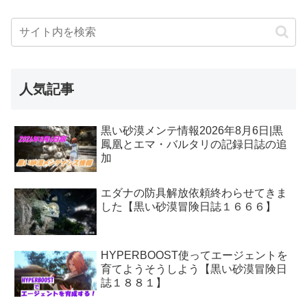
人気記事
黒い砂漠メンテ情報2026年8月6日|黒
鳳凰とエマ・バルタリの記録日誌の追
加
エダナの防具解放依頼終わらせてきま
した【黒い砂漠冒険日誌１６６６】
HYPERBOOST使ってエージェントを
育てようそうしよう【黒い砂漠冒険日
誌１８８１】