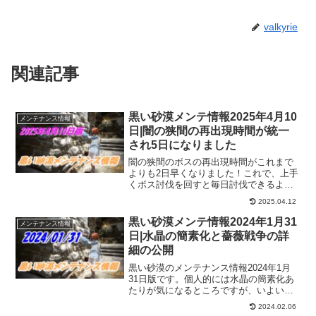
valkyrie
関連記事
黒い砂漠メンテ情報2025年4月10
メンテナンス情報
日|闇の狭間の再出現時間が統一
され5日になりました
闇の狭間のボスの再出現時間がこれまで
よりも2日早くなりました！これで、上手
くボス討伐を回すと毎日討伐できるよう
になりますね！また、戦闘、生活に関わ
2025.04.12
らず多方面にアップデートがされている
ので、いつもより多くのアップデートが
黒い砂漠メンテ情報2024年1月31
メンテナンス情報
されている感じがします。
日|水晶の簡素化と薔薇戦争の詳
細の公開
黒い砂漠のメンテナンス情報2024年1月
31日版です。個人的には水晶の簡素化あ
たりが気になるところですが、いよいよ
間近に迫った薔薇戦争に関する詳細が公
2024.02.06
開されています。中々理解するのが大変