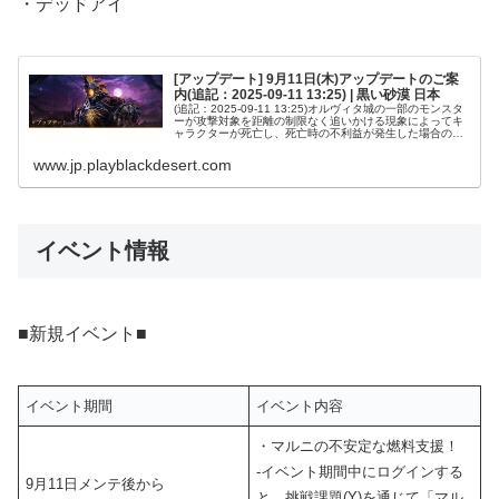
・デッドアイ
[アップデート] 9月11日(木)アップデートのご案
内(追記：2025-09-11 13:25) | 黒い砂漠 日本
(追記：2025-09-11 13:25)オルヴィタ城の一部のモンスタ
ーが攻撃対象を距離の制限なく追いかける現象によってキ
ャラクターが死亡し、死亡時の不利益が発生した場合の復
旧に関する内容を追記いたしました。いつも「黒い砂漠」
をお楽しみいた...
www.jp.playblackdesert.com
イベント情報
■新規イベント■
イベント期間
イベント内容
・マルニの不安定な燃料支援！
‐イベント期間中にログインする
9月11日メンテ後から
と、挑戦課題(Y)を通じて「マル