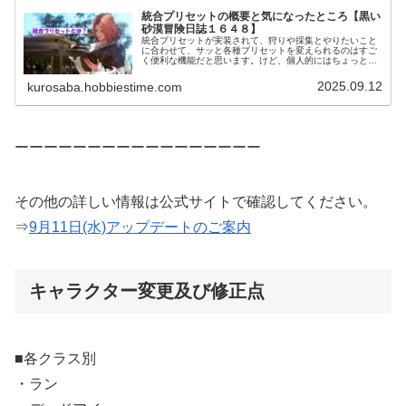
統合プリセットの概要と気になったところ【黒い
砂漠冒険日誌１６４８】
統合プリセットが実装されて、狩りや採集とやりたいこと
に合わせて、サッと各種プリセットを変えられるのはすご
く便利な機能だと思います。けど、個人的にはちょっと不
安な部分もありまして、統合プリセットの概要と気になっ
た部分を書いておきます。
2025.09.12
kurosaba.hobbiestime.com
ーーーーーーーーーーーーーーーーー
その他の詳しい情報は公式サイトで確認してください。
⇒
9月11日(水)アップデートのご案内
キャラクター変更及び修正点
■各クラス別
・ラン