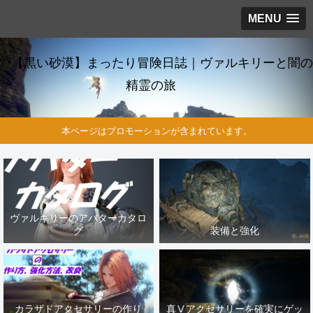
MENU
【黒い砂漠】まったり冒険日誌｜ヴァルキリーと闇の
精霊の旅
本ページはプロモーションが含まれています。
ヴァルキリーのアバターカタロ
グ
装備と強化
カラザドアクセサリーの作り
真Ⅴアクセサリーを確実にゲッ