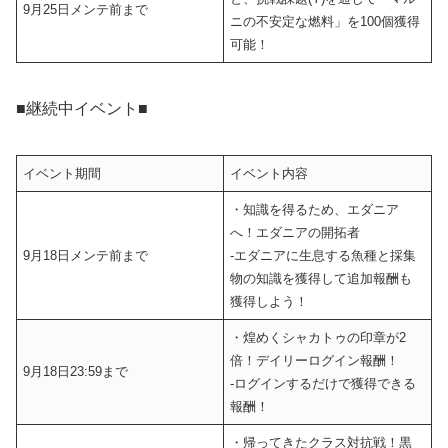
9月25日メンテ前まで
ニの不安定な燃料」を100個獲得
可能！
■継続中イベント■
イベント期間
イベント内容
・知識を得るため、エダニア
へ！エダニアの開拓者
9月18日メンテ前まで
‐エダニアに生息する魚種と採集
物の知識を獲得して追加報酬も
獲得しよう！
・煌めくシャカトゥの印章が2
倍！デイリーログイン報酬！
9月18日23:59まで
‐ログインするだけで獲得できる
報酬！
・帰ってきたクラス対抗戦！黒