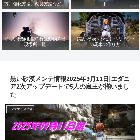
方、強化方法、改良方法などま
ト
とめ【黒い砂漠冒険日誌１４１
７】
珍しい狩猟図鑑の狩猟動物の出
【黒い砂漠レシピ】ペリドット
現場所一覧
の馬車の作り方
黒い砂漠メンテ情報2025年9月11日|エダニ
ア2次アップデートで5人の魔王が揃いまし
た
メンテナンス情報