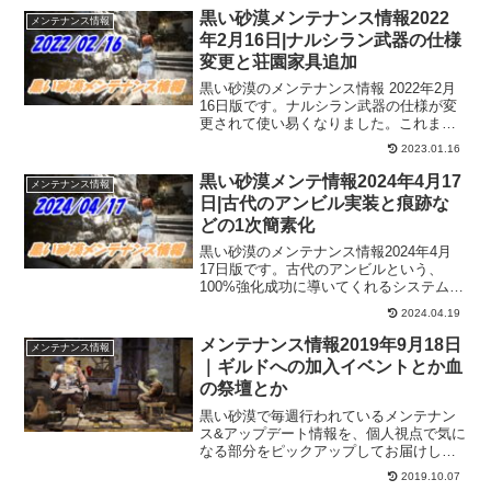
そうですけど、時間もあまりないのでし
黒い砂漠メンテナンス情報2022
メンテナンス情報
っかりと読んでおくと良さそうです。
年2月16日|ナルシラン武器の仕様
変更と荘園家具追加
黒い砂漠のメンテナンス情報 2022年2月
16日版です。ナルシラン武器の仕様が変
更されて使い易くなりました。これまで
だと、1キャラクターのみしか使用できな
2023.01.16
かったナルシランですがこの仕様変更
で、箱に戻し別のキャラクターでも使用
黒い砂漠メンテ情報2024年4月17
メンテナンス情報
可能に。荘園家具も追加されましたー。
日|古代のアンビル実装と痕跡な
どの1次簡素化
黒い砂漠のメンテナンス情報2024年4月
17日版です。古代のアンビルという、
100%強化成功に導いてくれるシステムが
追加されました！失敗続きで心が折れて
2024.04.19
しまいそうな所を支えてくれそうなシス
テムに期待大！そして痕跡などのアイテ
メンテナンス情報2019年9月18日
メンテナンス情報
ムの1次簡素化も、製作等に希望の光が！
｜ギルドへの加入イベントとか血
の祭壇とか
黒い砂漠で毎週行われているメンテナン
ス&アップデート情報を、個人視点で気に
なる部分をピックアップしてお届けして
います。2019年9月18日分
2019.10.07