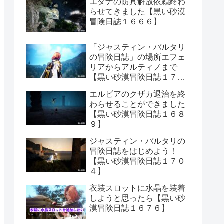
エダナの防具解放依頼終わ
らせてきました【黒い砂漠
冒険日誌１６６６】
「ジャスティン・バルタリ
の冒険日誌」の場所エフェ
リアからアルティノまで
【黒い砂漠冒険日誌１７０
６】
エルビアのクザカ退治を終
わらせることができました
【黒い砂漠冒険日誌１６８
９】
ジャスティン・バルタリの
冒険日誌をはじめよう！
【黒い砂漠冒険日誌１７０
４】
衣装スロットに水晶を装着
しようと思ったら【黒い砂
漠冒険日誌１６７６】