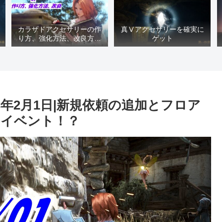
カラザドアクセサリーの作
真Ⅴアクセサリーを確実に
り方、強化方法、改良方法
ゲット
などまとめ【黒い砂漠冒険
日誌１４１７】
3年2月1日|新規依頼の追加とフロア
るイベント！？