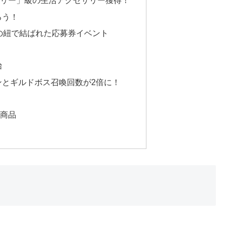
セサリー」級の生活アクセサリー獲得！
ろう！
色の紐で結ばれた応募券イベント
始
ンとギルドボス召喚回数が2倍に！
ル商品