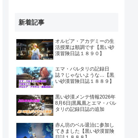
新着記事
オルビア・アカデミーの生
活授業は順調です【黒い砂
漠冒険日誌１８９０】
エマ・バルタリの記録日
誌？じゃないような…【黒
い砂漠冒険日誌１８８９】
黒い砂漠メンテ情報2026年
8月6日|黒鳳凰とエマ・バル
タリの記録日誌の追加
赤ん坊のベル退治に参加し
てきました【黒い砂漠冒険
日誌１８８８】