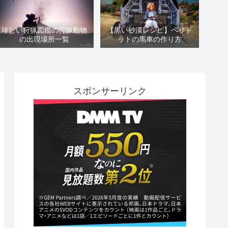
珍しい狩猟図鑑の狩猟動物
【黒い砂漠レシピ】ペリド
の出現場所一覧
ットの馬車の作り方
スポンサーリンク