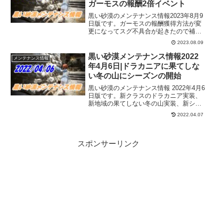
ガーモスの報酬2倍イベント
黒い砂漠のメンテナンス情報2023年8月9
日版です。ガーモスの報酬獲得方法が変
更になってスグ不具合が起きたので補填
の意味なのか報酬2倍イベントが始まりま
2023.08.09
す。そして、シーズンの時に「あったら
いいな…」と思ってた狩り場のマルニの
黒い砂漠メンテナンス情報2022
メンテナンス情報
密室が追加されてます。
年4月6日|ドラカニアに果てしな
い冬の山にシーズンの開始
黒い砂漠のメンテナンス情報 2022年4月6
日版です。新クラスのドラカニア実装、
新地域の果てしない冬の山実装、新シー
ズンのスタートと、春らしく新しい事が
2022.04.07
目白押しとなっております。ラブレスカ
ヘルムとかブラックスター補助武器追加
もあってお腹一杯ですｗ
スポンサーリンク