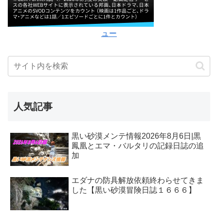
ュー
人気記事
黒い砂漠メンテ情報2026年8月6日|黒
鳳凰とエマ・バルタリの記録日誌の追
加
エダナの防具解放依頼終わらせてきま
した【黒い砂漠冒険日誌１６６６】