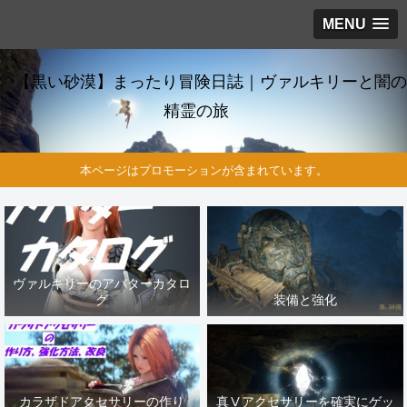
MENU
【黒い砂漠】まったり冒険日誌｜ヴァルキリーと闇の
精霊の旅
本ページはプロモーションが含まれています。
ヴァルキリーのアバターカタロ
グ
装備と強化
カラザドアクセサリーの作り
真Ⅴアクセサリーを確実にゲッ