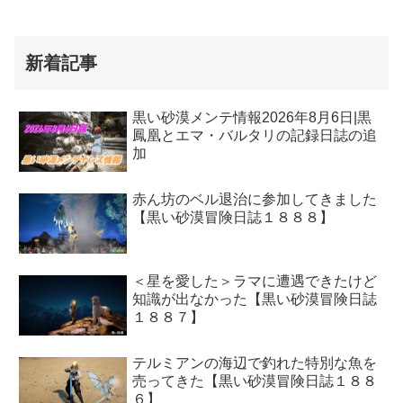
新着記事
黒い砂漠メンテ情報2026年8月6日|黒
鳳凰とエマ・バルタリの記録日誌の追
加
赤ん坊のベル退治に参加してきました
【黒い砂漠冒険日誌１８８８】
＜星を愛した＞ラマに遭遇できたけど
知識が出なかった【黒い砂漠冒険日誌
１８８７】
テルミアンの海辺で釣れた特別な魚を
売ってきた【黒い砂漠冒険日誌１８８
６】