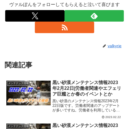
ヴァルぽんをフォローしてもらえると泣いて喜びます
valkyrie
関連記事
黒い砂漠メンテナンス情報2023
メンテナンス情報
年2月22日|労働者関連やエフェリ
ア巨艦とか春のイベントとか
黒い砂漠のメンテナンス情報2023年2月
22日版です。労働者関連のアップデート
が多いですね。労働者を利用している私
にとっては「おっ！」となるものもあり
2023.02.22
ますけど、戦闘系コンテンツで楽しんで
いる冒険者さんには、あっさりめのアッ
黒い砂漠メンテナンス情報2023
メンテナンス情報
プデートかもです。