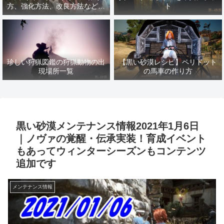
方、強化方法、改良方法などま
ト
とめ【黒い砂漠冒険日誌１４１
７】
珍しい狩猟図鑑の狩猟動物の出
【黒い砂漠レシピ】ペリドット
現場所一覧
の馬車の作り方
黒い砂漠メンテナンス情報2021年1月6日
｜ノヴァの覚醒・伝承実装！育成イベント
もあってウィンターシーズンもコンテンツ
追加です
メンテナンス情報