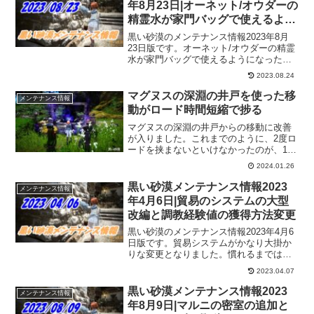
年8月23日|オーネット/オウダーの
精霊水が家門バッグで使えるよう
になりました！
黒い砂漠のメンテナンス情報2023年8月
23日版です。オーネット/オウダーの精霊
水が家門バッグで使えるようになったの
と、拠点レベルの維持と行動力の一括投
2023.08.24
資がめちゃ嬉しい。とりあえずウルキタ
はしばらく探索程度で終わりそうなの
マグヌスの深淵の井戸を使った移
メンテナンス情報
で、地道に進めて行きますよー。
動がロード時間短縮で捗る
マグヌスの深淵の井戸からの移動に改善
が入りました。これまでのように、2度ロ
ードを挟まないといけなかったのが、1度
で済みそう。ロードは短めがお好みの冒
2024.01.26
険者さんにはありがたいアップデートに
なったと思います。
黒い砂漠メンテナンス情報2023
メンテナンス情報
年4月6日|貿易のシステムの大型
改編と調教経験値の獲得方法変更
黒い砂漠のメンテナンス情報2023年4月6
日版です。貿易システムがかなり大掛か
りな変更となりました。慣れるまでは時
間かかりそうですが、とにかく貿易して
2023.04.07
みないとです。調教経験値の獲得方法も
変更され、個人的にはありがたい仕様に
黒い砂漠メンテナンス情報2023
メンテナンス情報
なったように思います。
年8月9日|マルニの密室の追加と