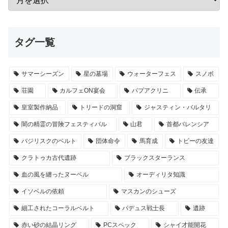
タグ一覧
サマーシーズン
星の墓場
ウォーターフェス
スノボ
荘園
カルフェON宴会
パプアクリニ
伝承
皇室製作納品
トリードの洞窟
ジャスティン・バルタリ
闇の精霊の冒険フェスティバル
山君
首都バレンシア
バジリスクのベルト
団体命令
馬育成
トビーの友達
クラトゥカ古代遺跡
ブラックスターランス
血の風を纏ったヌーベル
オーディリタ知識
イソベルの依頼
マスカンのシューズ
細工されたコーラルベルト
パデュス戦士長
遺跡
赤い砂の結晶リング
PCスペック
シャイ才能開花