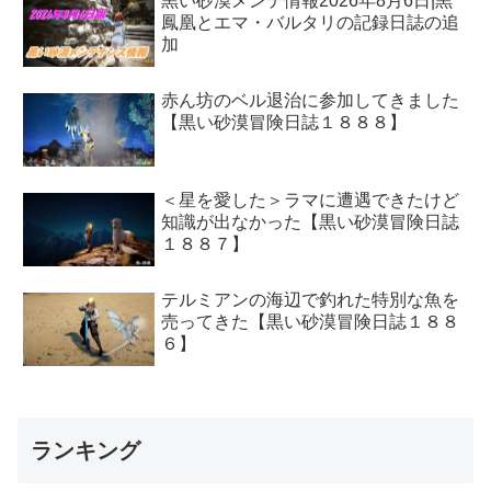
黒い砂漠メンテ情報2026年8月6日|黒
鳳凰とエマ・バルタリの記録日誌の追
加
赤ん坊のベル退治に参加してきました
【黒い砂漠冒険日誌１８８８】
＜星を愛した＞ラマに遭遇できたけど
知識が出なかった【黒い砂漠冒険日誌
１８８７】
テルミアンの海辺で釣れた特別な魚を
売ってきた【黒い砂漠冒険日誌１８８
６】
ランキング