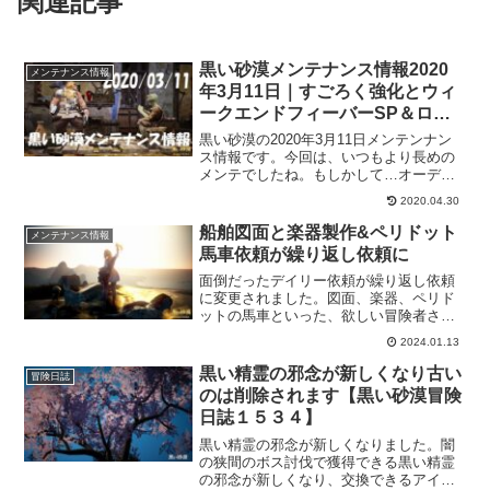
関連記事
黒い砂漠メンテナンス情報2020
メンテナンス情報
年3月11日｜すごろく強化とウィ
ークエンドフィーバーSP＆ログ
ボイベント
黒い砂漠の2020年3月11日メンテンナン
ス情報です。今回は、いつもより長めの
メンテでしたね。もしかして…オーディ
リタ実装！？なんて妄想してたけど、そ
2020.04.30
うじゃなかったｗ内容自体は軽めのメン
テで、サーバーメンテに集中したのか
船舶図面と楽器製作&ペリドット
メンテナンス情報
な？
馬車依頼が繰り返し依頼に
面倒だったデイリー依頼が繰り返し依頼
に変更されました。図面、楽器、ペリド
ットの馬車といった、欲しい冒険者さん
が多いであろう依頼ばかりなので、これ
2024.01.13
から進めようと思っていた冒険者さんに
とっては朗報と言えるでしょう。複数所
黒い精霊の邪念が新しくなり古い
冒険日誌
持する場合も楽になりますね。
のは削除されます【黒い砂漠冒険
日誌１５３４】
黒い精霊の邪念が新しくなりました。闇
の狭間のボス討伐で獲得できる黒い精霊
の邪念が新しくなり、交換できるアイテ