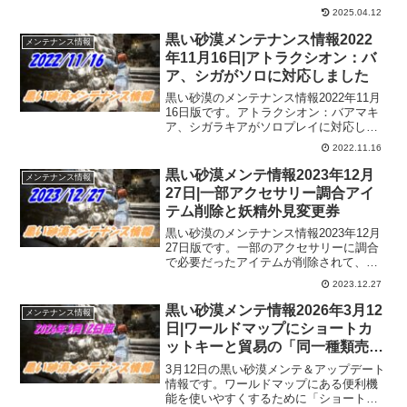
ムリニューアルされています。既存の黒
2025.04.12
い精霊の邪念は削除されますし、今後獲
得することはできませんので交換リスト
黒い砂漠メンテナンス情報2022
メンテナンス情報
から欲しいアイテムと交換しておくよう
年11月16日|アトラクシオン：バ
にしたほうがよさそうです。
ア、シガがソロに対応しました
黒い砂漠のメンテナンス情報2022年11月
16日版です。アトラクシオン：バアマキ
ア、シガラキアがソロプレイに対応して
くれました！また、楽しみが増えました
2022.11.16
よー。ヌーベルとクツム家具にもアップ
グレードが来てますし、家門依頼の追加
黒い砂漠メンテ情報2023年12月
メンテナンス情報
とあっちこっち行かないといけませんね
27日|一部アクセサリー調合アイ
ｗ
テム削除と妖精外見変更券
黒い砂漠のメンテナンス情報2023年12月
27日版です。一部のアクセサリーに調合
で必要だったアイテムが削除されて、直
接ドロップするようになりました。そし
2023.12.27
て、妖精外見変更券が販売開始されてい
ます。ずっと欲しかったのでこれは凄ー
黒い砂漠メンテ情報2026年3月12
メンテナンス情報
く嬉しい！
日|ワールドマップにショートカ
ットキーと貿易の「同一種類売
却」機能の追加
3月12日の黒い砂漠メンテ＆アップデート
情報です。ワールドマップにある便利機
能を使いやすくするために「ショートカ