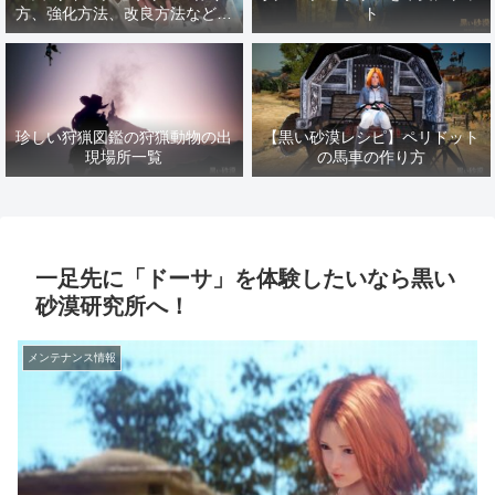
方、強化方法、改良方法などま
ト
とめ【黒い砂漠冒険日誌１４１
７】
珍しい狩猟図鑑の狩猟動物の出
【黒い砂漠レシピ】ペリドット
現場所一覧
の馬車の作り方
一足先に「ドーサ」を体験したいなら黒い
砂漠研究所へ！
メンテナンス情報