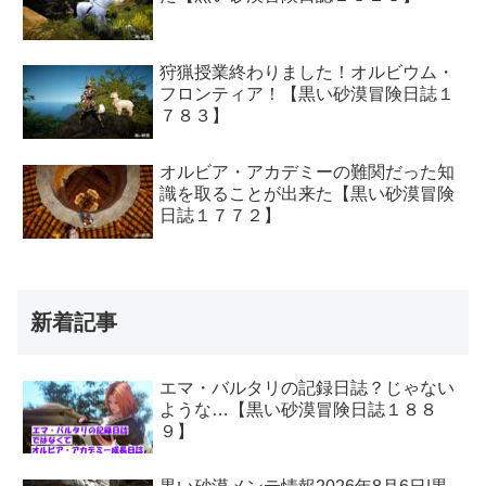
狩猟授業終わりました！オルビウム・
フロンティア！【黒い砂漠冒険日誌１
７８３】
オルビア・アカデミーの難関だった知
識を取ることが出来た【黒い砂漠冒険
日誌１７７２】
新着記事
エマ・バルタリの記録日誌？じゃない
ような…【黒い砂漠冒険日誌１８８
９】