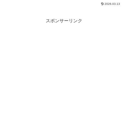
ットキー」が追加されました。これで
2026.03.13
様々な情報を手軽に確認できるようにな
りました。また貿易にも「同一種類売
却」機能が追加されています。
スポンサーリンク