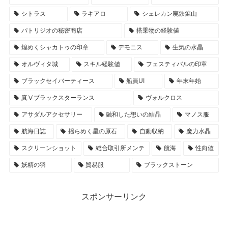
シトラス
ラキアロ
シェレカン廃鉄鉱山
パトリジオの秘密商店
搭乗物の経験値
煌めくシャカトゥの印章
デモニス
生気の水晶
オルヴィタ城
スキル経験値
フェスティバルの印章
ブラックセイバーティース
船員UI
年末年始
真Ⅴブラックスターランス
ヴォルクロス
アサダルアクセサリー
融和した想いの結晶
マノス服
航海日誌
揺らめく星の原石
自動収納
魔力水晶
スクリーンショット
総合取引所メンテ
航海
性向値
妖精の羽
貿易服
ブラックストーン
スポンサーリンク