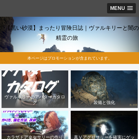
MENU
【黒い砂漠】まったり冒険日誌｜ヴァルキリーと闇の
精霊の旅
本ページはプロモーションが含まれています。
ヴァルキリーのアバターカタロ
グ
装備と強化
カラザドアクセサリーの作り
真Ⅴアクセサリーを確実にゲッ