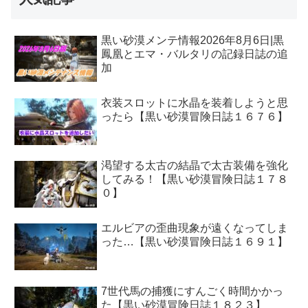
黒い砂漠メンテ情報2026年8月6日|黒
鳳凰とエマ・バルタリの記録日誌の追
加
衣装スロットに水晶を装着しようと思
ったら【黒い砂漠冒険日誌１６７６】
渇望する太古の結晶で太古装備を強化
してみる！【黒い砂漠冒険日誌１７８
０】
エルビアの歪曲現象が遠くなってしま
った…【黒い砂漠冒険日誌１６９１】
7世代馬の捕獲にすんごく時間かかっ
た【黒い砂漠冒険日誌１８２３】