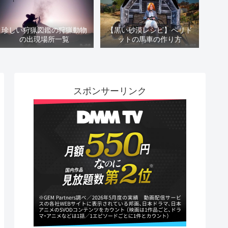
珍しい狩猟図鑑の狩猟動物
【黒い砂漠レシピ】ペリド
の出現場所一覧
ットの馬車の作り方
スポンサーリンク