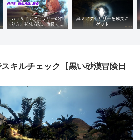
カラザドアクセサリーの作
真Ⅴアクセサリーを確実に
り方、強化方法、改良方法
ゲット
などまとめ【黒い砂漠冒険
日誌１４１７】
でスキルチェック【黒い砂漠冒険日