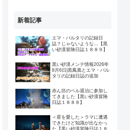
新着記事
エマ・バルタリの記録日
誌？じゃないような…【黒
い砂漠冒険日誌１８８９】
黒い砂漠メンテ情報2026年
8月6日|黒鳳凰とエマ・バル
タリの記録日誌の追加
赤ん坊のベル退治に参加し
てきました【黒い砂漠冒険
日誌１８８８】
＜星を愛した＞ラマに遭遇
できたけど知識が出なかっ
た【黒い砂漠冒険日誌１８