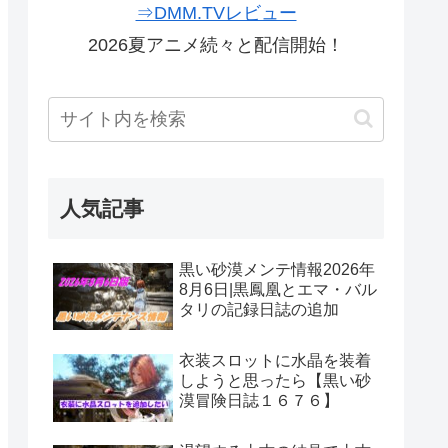
⇒DMM.TVレビュー
2026夏アニメ続々と配信開始！
人気記事
黒い砂漠メンテ情報2026年
8月6日|黒鳳凰とエマ・バル
タリの記録日誌の追加
衣装スロットに水晶を装着
しようと思ったら【黒い砂
漠冒険日誌１６７６】