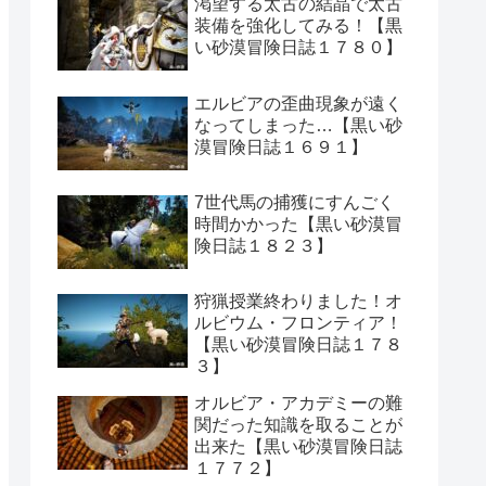
渇望する太古の結晶で太古
装備を強化してみる！【黒
い砂漠冒険日誌１７８０】
エルビアの歪曲現象が遠く
なってしまった…【黒い砂
漠冒険日誌１６９１】
7世代馬の捕獲にすんごく
時間かかった【黒い砂漠冒
険日誌１８２３】
狩猟授業終わりました！オ
ルビウム・フロンティア！
【黒い砂漠冒険日誌１７８
３】
オルビア・アカデミーの難
関だった知識を取ることが
出来た【黒い砂漠冒険日誌
１７７２】