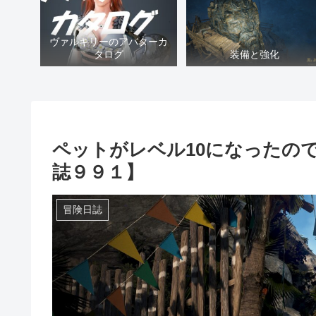
ヴァルキリーのアバターカ
タログ
装備と強化
ペットがレベル10になったの
誌９９１】
冒険日誌