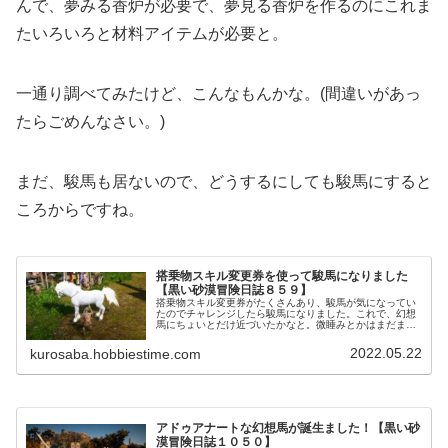
んで、夢みる香炉が必要で、夢見る香炉を作るのにこれま
たいろいろと材料アイテムが必要と。
一通り調べてみたけど、こんなもんかな。(間違いがあっ
たらごめんなさい。)
まだ、駿馬も居ないので、どうするにしても駿馬にすると
ころからですね。
搭乗物スキル変更券を使って駿馬になりました
【黒い砂漠冒険日誌８５９】
搭乗物スキル変更券がたくさんあり、駿馬が気になってい
たのでチャレンジしたら駿馬になりました。これで、幻想
馬にちょいとだけ近づいたかなと。微睡みとかはまだまだ
尻尾も見えないけど、とりあえずは目の前の幻想馬に近づ
ければいいかなーと思ってます。
2022.05.22
kurosaba.hobbiestime.com
アドゥアナートな幻想馬が誕生ました！【黒い砂
漠冒険日誌１０５０】