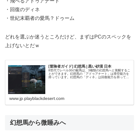
・飛べるアドゥアナート
・回復のディネ
・世紀末覇者の愛馬？ドゥーム
どれを選ぶか迷うところだけど、まずはPCのスペックを
上げないとだｗ
[冒険者ガイド] 幻想馬 | 黒い砂漠 日本
8世代でレベル30の駿馬は、3種類の幻想馬へと覚醒するこ
とができます。幻想馬の「アドゥアナート」は滑空能力を
持っています。幻想馬の「ディネ」は回復能力を持ってい
ます。幻想馬の「ドゥーム」は攻撃能力を持っています。
幻想馬への覚醒は、・石尻尾の...
www.jp.playblackdesert.com
幻想馬から微睡みへ