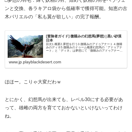
□夢想の羽毛：輝く妖精の羽、煌めく妖精の羽をヘラウェ
ンと交換、各ラキアロ袋から低確率で獲得可能。知恵の古
木バリエルの「私も翼が欲しい」の完了報酬。
[冒険者ガイド] 微睡みの幻想馬(夢想) | 黒い砂漠
日本
目次1.概要2.夢想を行う3.微睡みのアドゥアナート 4.微睡
みのディネ5.微睡みのドゥーム概要幻想馬の「アドゥアナ
ート」と「ディネ」は夢想にて「微睡みのアドゥアナー
ト」「微睡みのディネ」「微睡みのドゥーム」に生まれ変
わらせることができます...
www.jp.playblackdesert.com
ほほー。こりゃ大変だわｗ
とにかく、幻想馬が出来ても、レベル30にする必要があ
って、雄雌の両方を育てておかないといけないってわけ
ね。