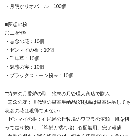
・月明かりオパール：100個
■夢想の粉
加工-粉砕
・忘念の花：10個
・ゼンマイの根：10個
・千年草：10個
・魅惑の実：10個
・ブラックストーン粉末：10個
□終末の月香炉の型：終末の月管理人商店で購入
□忘念の花：世代別の皇室馬納品(幻想馬は皇室納品しても
忘念の花は獲得できない)
□ゼンマイの根：石尻尾の丘牧場のワフラの依頼「風を切
って走り抜け」「準備万端な者は心配無用」完了報酬