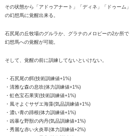
その状態から「アドゥアナート」「ディネ」「ドゥーム」
の幻想馬に覚醒出来る。
石尻尾の丘牧場のグルラか、グラナのメロピーの2か所で
幻想馬への覚醒が可能。
そして、覚醒の前に訓練してないといけない。
・石尻尾の餌(技術訓練値+1%)
・清雅な森の息吹(体力訓練値+1%)
・虹色宝石果実(技術訓練値+1%)
・風そよぐサザエ海藻(気品訓練値+1%)
・濃い青の蹄根(体力訓練値+1%)
・凶暴な野獣の内丹(気品訓練値+1%)
・秀麗な赤い火炎草(体力訓練値+2%)