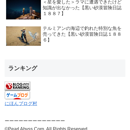
＜星を愛した＞ラマに遭遇できたけど
知識が出なかった【黒い砂漠冒険日誌
１８８７】
テルミアンの海辺で釣れた特別な魚を
売ってきた【黒い砂漠冒険日誌１８８
６】
ランキング
にほんブログ村
ーーーーーーーーーーーーー
©Pearl Abyss Corp. All Rights Reserved.