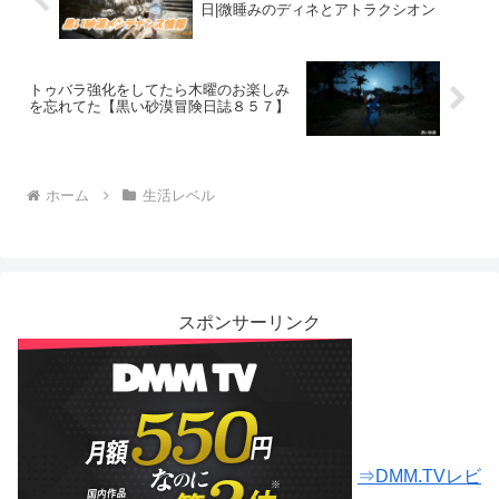
日|微睡みのディネとアトラクシオン
トゥバラ強化をしてたら木曜のお楽しみ
を忘れてた【黒い砂漠冒険日誌８５７】
ホーム
生活レベル
スポンサーリンク
⇒DMM.TVレビ