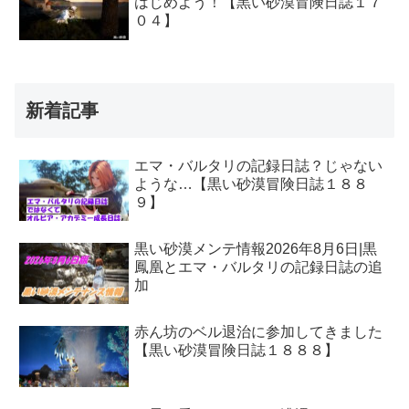
はじめよう！【黒い砂漠冒険日誌１７
０４】
新着記事
エマ・バルタリの記録日誌？じゃない
ような…【黒い砂漠冒険日誌１８８
９】
黒い砂漠メンテ情報2026年8月6日|黒
鳳凰とエマ・バルタリの記録日誌の追
加
赤ん坊のベル退治に参加してきました
【黒い砂漠冒険日誌１８８８】