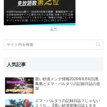
ュー
人気記事
黒い砂漠メンテ情報2026年8月6日|黒
鳳凰とエマ・バルタリの記録日誌の追
加
エマ・バルタリの記録日誌？じゃない
ような…【黒い砂漠冒険日誌１８８