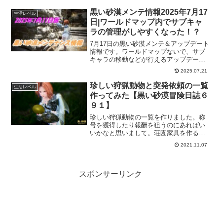
くらい経験値が入るのか？というのも見
たくなりました。思ったより経験値が入
黒い砂漠メンテ情報2025年7月17
生活レベル
るのは改編のせいか貿易服のせいか？
日|ワールドマップ内でサブキャ
ラの管理がしやすくなった！？
7月17日の黒い砂漠メンテ＆アップデート
情報です。ワールドマップないで、サブ
キャラの移動などが行えるアップデート
がハイデル宴会で案内されたとおりに、
2025.07.21
実装されました。これはかなり便利にな
りそうですね。面倒なキャラ移動もワー
珍しい狩猟動物と突発依頼の一覧
生活レベル
ルドマップで出来るならそれにこしたこ
作ってみた【黒い砂漠冒険日誌６
とはないですからね。
９１】
珍しい狩猟動物の一覧を作りました。称
号を獲得したり報酬を狙うのにあればい
いかなと思いまして。荘園家具を作るの
にも珍しい狩猟動物図鑑の知識も必要に
2021.11.07
なってきたりしてますし。また、狩猟の
突発依頼の報酬も今後必要になるかもな
ので、併せてまとめておきました。
スポンサーリンク