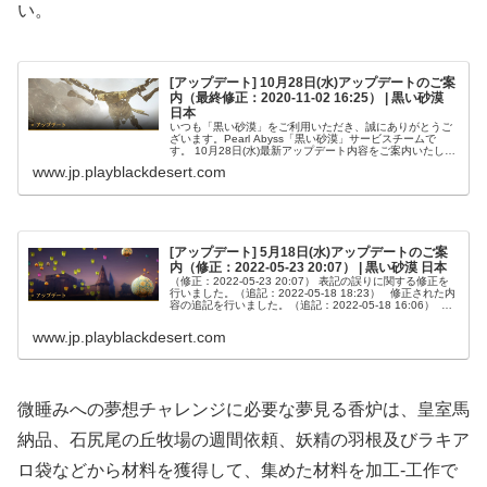
い。
[アップデート] 10月28日(水)アップデートのご案
内（最終修正：2020-11-02 16:25） | 黒い砂漠
日本
いつも「黒い砂漠」をご利用いただき、誠にありがとうご
ざいます。Pearl Abyss「黒い砂漠」サービスチームで
す。 10月28日(水)最新アップデート内容をご案内いたしま
す。目次1.【主要アップデート - 微睡みのアドゥアナー
www.jp.playblackdesert.com
ト】2.【主...
[アップデート] 5月18日(水)アップデートのご案
内（修正：2022-05-23 20:07） | 黒い砂漠 日本
（修正：2022-05-23 20:07） 表記の誤りに関する修正を
行いました。（追記：2022-05-18 18:23） 修正された内
容の追記を行いました。（追記：2022-05-18 16:06） 名
称の変更に関する追記を行いまし...
www.jp.playblackdesert.com
微睡みへの夢想チャレンジに必要な夢見る香炉は、皇室馬
納品、石尻尾の丘牧場の週間依頼、妖精の羽根及びラキア
ロ袋などから材料を獲得して、集めた材料を加工-工作で