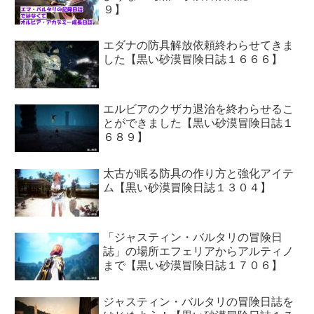
９】
エダナの防具解放依頼終わらせてきま
した【黒い砂漠冒険日誌１６６６】
エルビアのクザカ退治を終わらせるこ
とができました【黒い砂漠冒険日誌１
６８９】
太古が眠る防具の作り方と強化アイテ
ム【黒い砂漠冒険日誌１３０４】
「ジャスティン・バルタリの冒険日
誌」の場所エフェリアからアルティノ
まで【黒い砂漠冒険日誌１７０６】
ジャスティン・バルタリの冒険日誌を