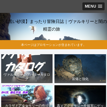
MENU
【黒い砂漠】まったり冒険日誌｜ヴァルキリーと闇の
精霊の旅
本ページはプロモーションが含まれています。
ヴァルキリーのアバターカタロ
グ
装備と強化
カラザドアクセサリーの作り
真Ⅴアクセサリーを確実にゲッ