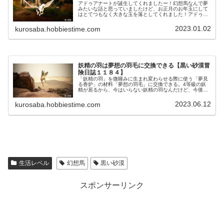
アドゥアナートが誕生してくれましたー！幻想馬なんで夢
みたいな話と思っていましたけど、お正月のお年玉にして
はとてつもなく大きな玉を落としてくれました！アドゥア
ナートは、ずっと欲しいと思ってたので余計に嬉しいで
す！飛んで飛んで飛んで～ｗ
2023.01.02
kurosaba.hobbiestime.com
妖精の羽は夢想の羽毛に交換できる【黒い砂漠冒
険日誌１１８４】
「妖精の羽」を微睡みに生まれ変わらせる際に使う「夢見
る香炉」の材料「夢想の羽毛」に交換できる。4等級の妖
精が居るから、今はいらない妖精の羽なんだけど、今後妖
精の数が増えないというのであれば、持ってるより夢想の
羽毛に交換してもいいんじゃないかと思います。
2023.06.12
kurosaba.hobbiestime.com
生活レベル
幻想馬
黒い砂漠
スポンサーリンク