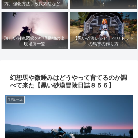
方、強化方法、改良方法などま
ト
とめ【黒い砂漠冒険日誌１４１
７】
珍しい狩猟図鑑の狩猟動物の出
【黒い砂漠レシピ】ペリドット
現場所一覧
の馬車の作り方
幻想馬や微睡みはどうやって育てるのか調
べて来た【黒い砂漠冒険日誌８５６】
生活レベル