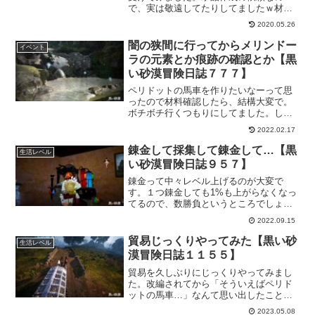
で、実は敬遠してたりしてましたｗ材料
が面倒かな？と思ってたのもあったので
2020.05.26
すが、放っておくのももったいないと思
ったので、とりあえず受けておきまし
闇の狭間に行ってからメリンドー
イベント
た。
ラの元素とか痕跡の確認とか【黒
い砂漠冒険日誌７７７】
ペリドットの馬車を作りたいなーって思
ったので材料確認したら、結構大変で。
ボチボチ行くつもりにしてました。した
ら、闇の狭間イベントボスが湧いたので
2022.02.17
サクッと倒してから、痕跡がどこで取れ
るとかの確認してました。どちらにして
錬金して採集して錬金して…【黒
生活レベル
も、時間かかるよコレ…。
い砂漠冒険日誌９５７】
錬金って中々レベル上げるのが大変で
す。１つ錬金しても1%も上がらなくなっ
てるので、数勝負というところでしょう
か。必要なアイテム集めとか考えてたり
2022.09.15
してたら、何となく「今、錬金できるこ
と」が見えてきたので、まとめておこう
貿易じっくりやってみた【黒い砂
生活レベル
と思います。
漠冒険日誌１１５５】
貿易を久しぶりにじっくりやってみまし
た。改編されてから「そういえばペリド
ットの馬車…」なんて思い出したことも
あったり、職人になったのでその後どれ
2023.05.08