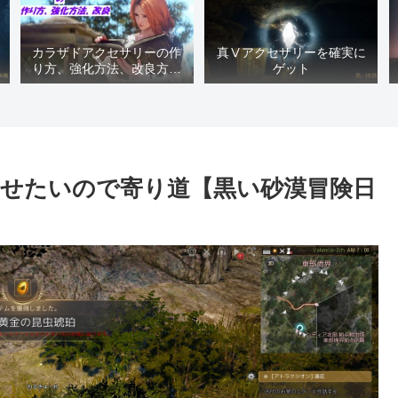
カラザドアクセサリーの作
真Ⅴアクセサリーを確実に
り方、強化方法、改良方法
ゲット
などまとめ【黒い砂漠冒険
日誌１４１７】
せたいので寄り道【黒い砂漠冒険日