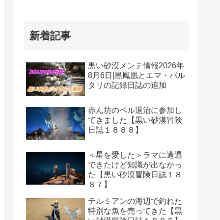
新着記事
黒い砂漠メンテ情報2026年
8月6日|黒鳳凰とエマ・バル
タリの記録日誌の追加
赤ん坊のベル退治に参加し
てきました【黒い砂漠冒険
日誌１８８８】
＜星を愛した＞ラマに遭遇
できたけど知識が出なかっ
た【黒い砂漠冒険日誌１８
８７】
テルミアンの海辺で釣れた
特別な魚を売ってきた【黒