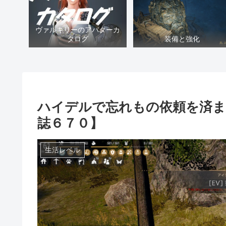
ヴァルキリーのアバターカ
タログ
装備と強化
ハイデルで忘れもの依頼を済ま
誌６７０】
生活レベル