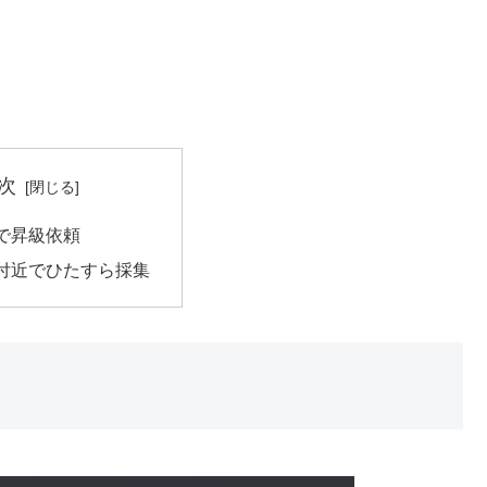
次
で昇級依頼
付近でひたすら採集