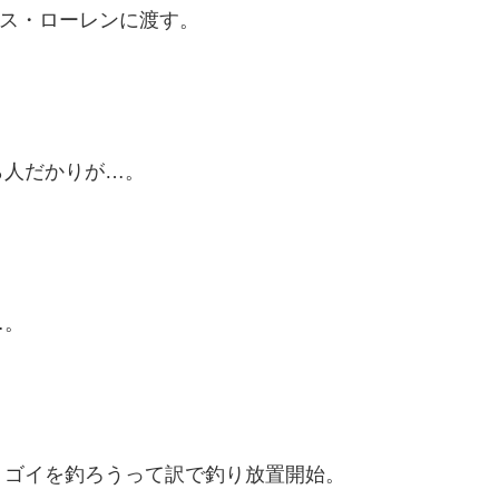
ース・ローレンに渡す。
ら人だかりが…。
…。
ミゴイを釣ろうって訳で釣り放置開始。