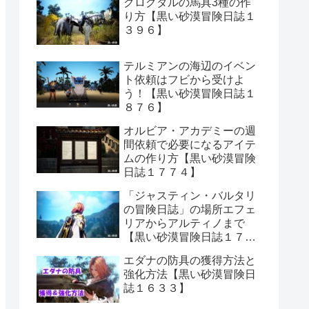
クログダルの馬具3種の作
り方【黒い砂漠冒険日誌１
３９６】
テルミアンの海辺のイベン
ト依頼はフビから受けよ
う！【黒い砂漠冒険日誌１
８７６】
オルビア・アカデミーの週
間依頼で必要になるアイテ
ムの作り方【黒い砂漠冒険
日誌１７７４】
「ジャスティン・バルタリ
の冒険日誌」の場所エフェ
リアからアルティノまで
【黒い砂漠冒険日誌１７０
６】
エダナの防具の獲得方法と
強化方法【黒い砂漠冒険日
誌１６３３】