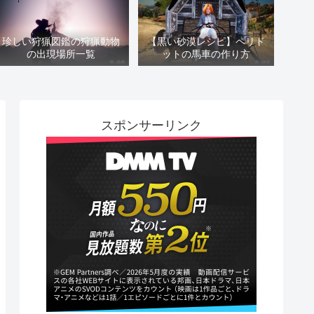
珍しい狩猟図鑑の狩猟動物
【黒い砂漠レシピ】ペリド
の出現場所一覧
ットの馬車の作り方
スポンサーリンク