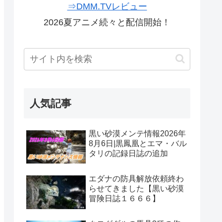
⇒DMM.TVレビュー
2026夏アニメ続々と配信開始！
人気記事
黒い砂漠メンテ情報2026年
8月6日|黒鳳凰とエマ・バル
タリの記録日誌の追加
エダナの防具解放依頼終わ
らせてきました【黒い砂漠
冒険日誌１６６６】