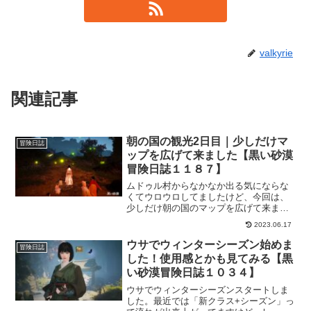
valkyrie
関連記事
朝の国の観光2日目｜少しだけマ
冒険日誌
ップを広げて来ました【黒い砂漠
冒険日誌１１８７】
ムドゥル村からなかなか出る気にならな
くてウロウロしてましたけど、今回は、
少しだけ朝の国のマップを広げて来まし
た。メイン依頼を受けてなくてもデイリ
2023.06.17
ーやサブ依頼は受けられるようなので、
メイン依頼を進めていないキャラでも十
ウサでウィンターシーズン始めま
冒険日誌
分楽しんで生活できそうな雰囲気です。
した！使用感とかも見てみる【黒
い砂漠冒険日誌１０３４】
ウサでウィンターシーズンスタートしま
した。最近では「新クラス+シーズン」っ