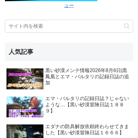
ュー
人気記事
黒い砂漠メンテ情報2026年8月6日|黒
鳳凰とエマ・バルタリの記録日誌の追
加
エマ・バルタリの記録日誌？じゃない
ような…【黒い砂漠冒険日誌１８８
９】
エダナの防具解放依頼終わらせてきま
した【黒い砂漠冒険日誌１６６６】