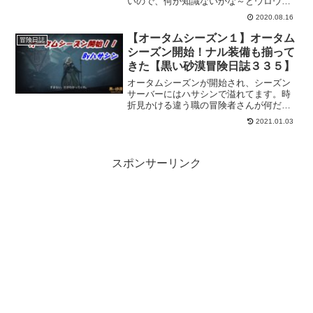
いので、何か知識ないかな～とウロウロ
してたらセイリの横のテーブルで見つけ
2020.08.16
た本から依頼がはじまりました。調べて
みると、この本の場所はランダムみたい
【オータムシーズン１】オータム
冒険日誌
なので、他の冒険者さんは違う場所で見
シーズン開始！ナル装備も揃って
つかるかもしれません。ちなみに、この
きた【黒い砂漠冒険日誌３３５】
依頼はセイリの親密度も必要で(1000)行
動力もたくさん要ります。なので、サブ
オータムシーズンが開始され、シーズン
キャラも投入してひたすらセイリと挨拶
サーバーにはハサシンで溢れてます。時
大会するといいと思いますｗ
折見かける違う職の冒険者さんが何だか
新鮮ｗで、今回は前回よりもさらにのん
2021.01.03
びり進めて行こうかと思ってたりしま
す。オータムシーズンを楽しみたいとい
うのもありますけども。ナル装備を揃え
て性能を見たり強化したり、トゥバラ装
スポンサーリンク
備との差なんかも見ていきたいんですよ
ね。そんな感じでオータムシーズンは、
ナル装備も満喫するシーズンにしていき
ます。