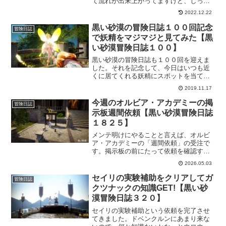
て流れが出来上がってますけど、しっか
り私もその波に乗ってるようでしがみつ
2022.12.22
いてますｗで、シーズンを楽しもう！っ
てのもあるのですが、やっぱりウサの使
黒い砂漠の冒険日誌１００回記念
冒険日誌
用感を確かめたいですよね。
で妖精をマジマジと見てみた【黒
い砂漠冒険日誌１００】
黒い砂漠の冒険日誌も１００回を迎えま
した。それを記念して、今日はいつも近
くに居てくれる妖精にスポットを当てて
みました。４等級とかスキルとかも必要
2019.11.17
ですけど、今日ばかりは妖精をじっくり
と観察してみようかと思います。
今週のオルビア・アカデミーの掲
冒険日誌
示板週間依頼【黒い砂漠冒険日誌
１８２５】
メンテ明けにやることと言えば、オルビ
ア・アカデミーの「週間依頼」の受注で
す。掲示板の前にたって依頼を確認する
のが、アニメなんかのギルド依頼みたい
2026.05.03
で変にワクワクしますｗそんな掲示板の
週間依頼はどんなのかなー。4月30日に受
セイリの実験補助をクリアしてガ
冒険日誌
注した週間依頼です。
クツナックの知識GET!【黒い砂
漠冒険日誌３２０】
セイリの実験補助という依頼を完了させ
てきました。ドベンクルンにあまり来な