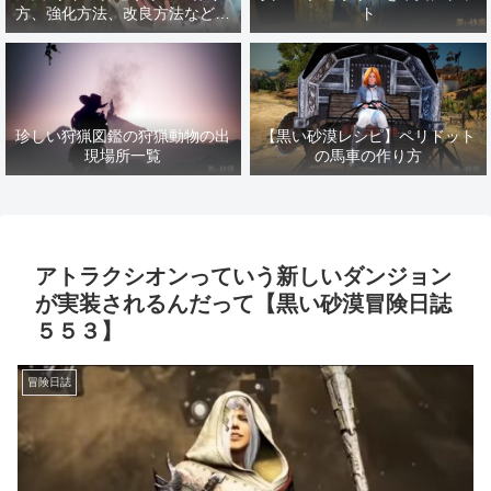
方、強化方法、改良方法などま
ト
とめ【黒い砂漠冒険日誌１４１
７】
珍しい狩猟図鑑の狩猟動物の出
【黒い砂漠レシピ】ペリドット
現場所一覧
の馬車の作り方
アトラクシオンっていう新しいダンジョン
が実装されるんだって【黒い砂漠冒険日誌
５５３】
冒険日誌