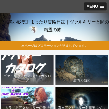
MENU
【黒い砂漠】まったり冒険日誌｜ヴァルキリーと闇の
精霊の旅
本ページはプロモーションが含まれています。
ヴァルキリーのアバターカタロ
グ
装備と強化
カラザドアクセサリーの作り
真Ⅴアクセサリーを確実にゲッ