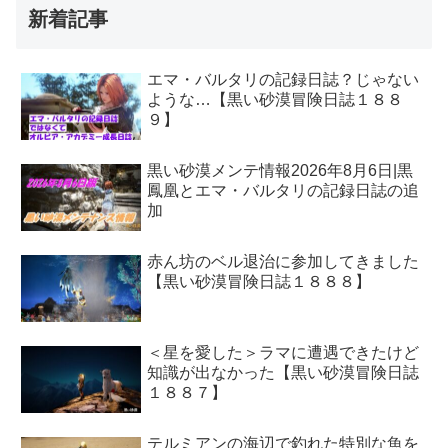
新着記事
エマ・バルタリの記録日誌？じゃない
ような…【黒い砂漠冒険日誌１８８
９】
黒い砂漠メンテ情報2026年8月6日|黒
鳳凰とエマ・バルタリの記録日誌の追
加
赤ん坊のベル退治に参加してきました
【黒い砂漠冒険日誌１８８８】
＜星を愛した＞ラマに遭遇できたけど
知識が出なかった【黒い砂漠冒険日誌
１８８７】
テルミアンの海辺で釣れた特別な魚を