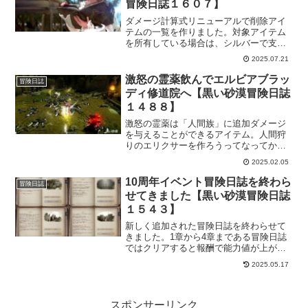
冒険日誌１６０７】
ダメージ計算式リニューアルで削除アイ
テムの一覧を作りました。対象アイテム
を所有している場合は、シルバーで支給
されるそうです。今の間に見直して対策
2025.07.21
しておいた方がいいのかもしれません。
その対策の為にメモとして役に立つとい
激怒の霊薬飲んでエルビアブラッ
冒険日誌
いな。
ディ修道院へ【黒い砂漠冒険日誌
１４８８】
激怒の霊薬は「人間族」に追加ダメージ
を与えることができるアイテム。人間狩
りのエリクサーを作ろうってなってか
ら、いろいろ調べてたんですけど、激怒
2025.02.05
の霊薬の方が使えそうって思ったので、
作って実践投入という訳です！思いのほ
10周年イベント冒険日誌を終わら
冒険日誌
か狩りが捗ってます！
せてきました【黒い砂漠冒険日誌
１５４３】
新しく追加された冒険日誌を終わらせて
きました。1章から4章まである冒険日誌
ではクリアすると報酬で能力値が上がる
仕様なので、ぜひともクリアしておきた
2025.05.17
いですね。それぞれの章を攻略していき
ます。攻略と言っても指定された場所に
行って会話するだけです。
スポンサーリンク