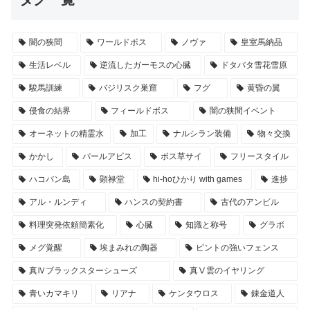
闇の狭間
ワールドボス
ノヴァ
皇室馬納品
生活レベル
逆流したガーモスの心臓
ドタバタ雪花雪原
駿馬訓練
バジリスク巣窟
フグ
黄昏の翼
侵食の結界
フィールドボス
闇の狭間イベント
オーネットの精霊水
加工
ナルシラン装備
物々交換
かかし
パールアビス
ボス草サイ
フリースタイル
ハコバン島
顕禄堂
hi-hoひかり with games
進捗
アル・ルンディ
ハンスの契約書
古代のアンビル
料理突発依頼簡素化
心臓
知識と称号
グラボ
メグ覚醒
埃まみれの陶器
ピントの強いフェンス
真Ⅳブラックスターシューズ
真Ⅴ雲のイヤリング
青いカマキリ
リアナ
ケンタウロス
錬金道人