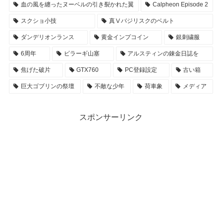
血の風を纏ったヌーベルの引き裂かれた翼
Calpheon Episode 2
スクショ小技
真Ⅴバジリスクのベルト
ダンデリオンランス
黄金インプコイン
銀刺繍服
6周年
ビラーギ山塞
アルスティンの錬金日誌を
焦げた破片
GTX760
PC登録設定
古い箱
巨大ゴブリンの祭壇
不敵な少年
荷車象
メディア
スポンサーリンク