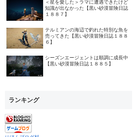
＜星を愛した＞ラマに遭遇できたけど
知識が出なかった【黒い砂漠冒険日誌
１８８７】
テルミアンの海辺で釣れた特別な魚を
売ってきた【黒い砂漠冒険日誌１８８
６】
シーズンエージェントは順調に成長中
【黒い砂漠冒険日誌１８８５】
ランキング