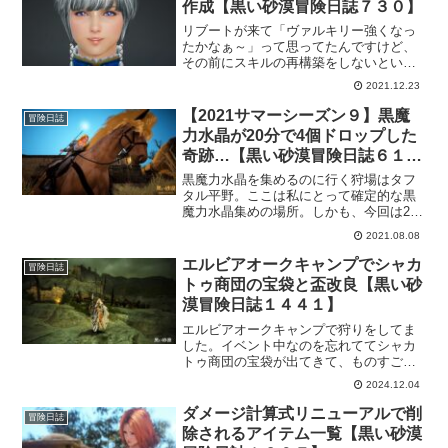
作成【黒い砂漠冒険日誌７３０】
リブートが来て「ヴァルキリー強くなっ
たかなぁ～」って思ってたんですけど、
その前にスキルの再構築をしないといけ
ない事に気づきました。初期化しなくて
2021.12.23
もよかったのに。でも久しぶりにスキル
の見直しって部分ではよかったとも思い
【2021サマーシーズン９】黒魔
冒険日誌
ます。そして、シーズンキャラも作成し
力水晶が20分で4個ドロップした
ました。
奇跡…【黒い砂漠冒険日誌６１
９】
黒魔力水晶を集めるのに行く狩場はタフ
タル平野。ここは私にとって確定的な黒
魔力水晶集めの場所。しかも、今回は20
分で4個ドロップするという奇跡が…。ま
2021.08.08
さかのラッキーに自分が一番驚いてます
ｗでもやっぱりそうそう上手くいくもの
エルビアオークキャンプでシャカ
冒険日誌
でもなくその後は渋かったです。
トゥ商団の宝袋と盃改良【黒い砂
漠冒険日誌１４４１】
エルビアオークキャンプで狩りをしてま
した。イベント中なのを忘れててシャカ
トゥ商団の宝袋が出てきて、ものすごく
特した気分になれましたｗツングラドイ
2024.12.04
ヤリングの改良もしてさらに狩りが楽に
なってきたので、より楽しくなりまし
ダメージ計算式リニューアルで削
冒険日誌
た。
除されるアイテム一覧【黒い砂漠