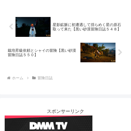
星影鉱脈に初遭遇して揺らめく星の原石
取って来た【黒い砂漠冒険日誌５４８】
栽培昇級依頼とシャイの冒険【黒い砂漠
冒険日誌５５０】
ホーム
冒険日誌
スポンサーリンク