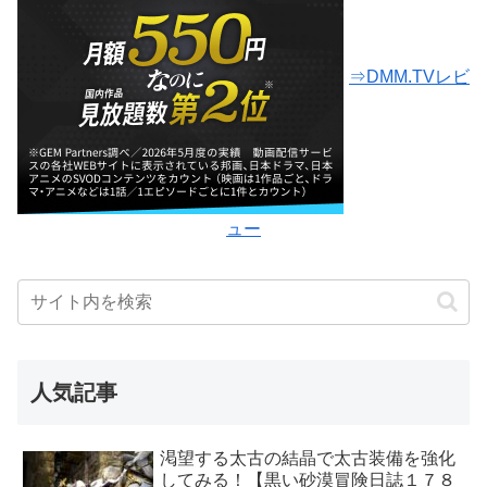
⇒DMM.TVレビ
ュー
人気記事
渇望する太古の結晶で太古装備を強化
してみる！【黒い砂漠冒険日誌１７８