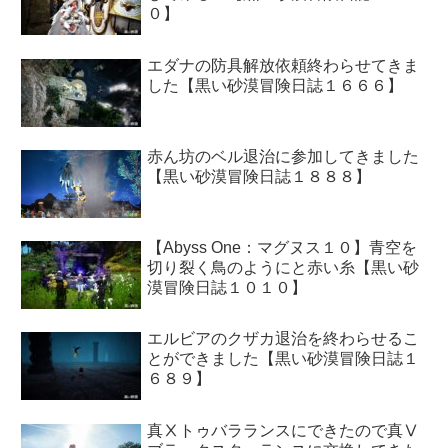
０】
エダナの防具解放依頼終わらせてきま
した【黒い砂漠冒険日誌１６６６】
赤ん坊のベル退治に参加してきました
【黒い砂漠冒険日誌１８８８】
【Abyss One：マグヌス１０】青空を
切り裂く鳥のようにと赤い糸【黒い砂
漠冒険日誌１０１０】
エルビアのクザカ退治を終わらせるこ
とができました【黒い砂漠冒険日誌１
６８９】
真Ⅹトゥバラランスにできたので真Ⅴ