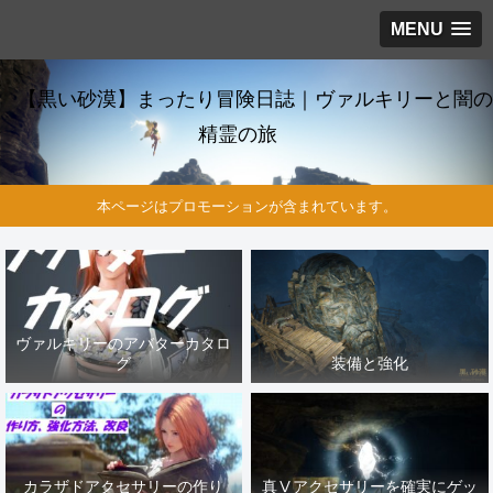
MENU
【黒い砂漠】まったり冒険日誌｜ヴァルキリーと闇の
精霊の旅
本ページはプロモーションが含まれています。
ヴァルキリーのアバターカタロ
グ
装備と強化
カラザドアクセサリーの作り
真Ⅴアクセサリーを確実にゲッ