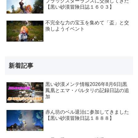
ブラックスターランスに交換してきた
【黒い砂漠冒険日誌１６０３】
不完全な力の宝玉を集めて「盃」と交
換しようイベント
新着記事
黒い砂漠メンテ情報2026年8月6日|黒
鳳凰とエマ・バルタリの記録日誌の追
加
赤ん坊のベル退治に参加してきました
【黒い砂漠冒険日誌１８８８】