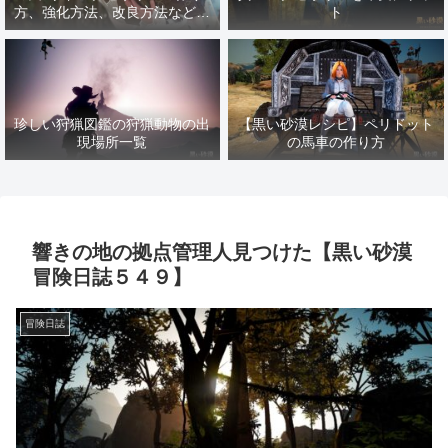
方、強化方法、改良方法などま
ト
とめ【黒い砂漠冒険日誌１４１
７】
珍しい狩猟図鑑の狩猟動物の出
【黒い砂漠レシピ】ペリドット
現場所一覧
の馬車の作り方
響きの地の拠点管理人見つけた【黒い砂漠
冒険日誌５４９】
冒険日誌