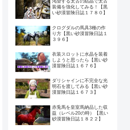
渇望する太古の結晶で太古
装備を強化してみる！【黒
い砂漠冒険日誌１７８０】
クログダルの馬具3種の作
り方【黒い砂漠冒険日誌１
３９６】
衣装スロットに水晶を装着
しようと思ったら【黒い砂
漠冒険日誌１６７６】
ダリシャインに不完全な光
明石を渡してみる【黒い砂
漠冒険日誌１６７３】
赤兎馬を皇室馬納品した収
益（レベル20の時）【黒い
砂漠冒険日誌１８２２】