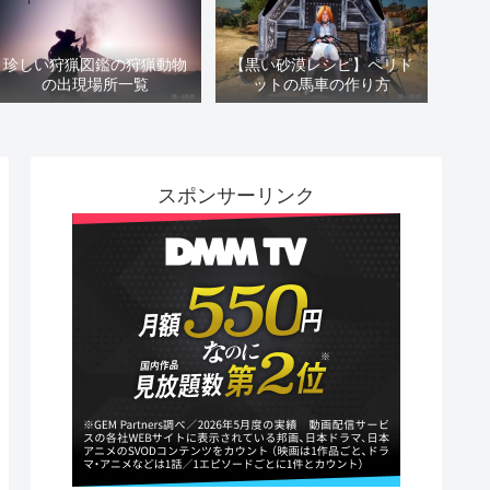
珍しい狩猟図鑑の狩猟動物
【黒い砂漠レシピ】ペリド
の出現場所一覧
ットの馬車の作り方
スポンサーリンク