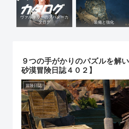
ヴァルキリーのアバターカ
タログ
装備と強化
９つの手がかりのパズルを解
砂漠冒険日誌４０２】
冒険日誌