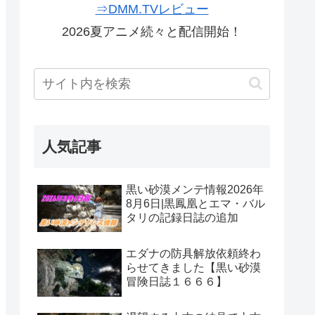
⇒DMM.TVレビュー
2026夏アニメ続々と配信開始！
人気記事
黒い砂漠メンテ情報2026年
8月6日|黒鳳凰とエマ・バル
タリの記録日誌の追加
エダナの防具解放依頼終わ
らせてきました【黒い砂漠
冒険日誌１６６６】