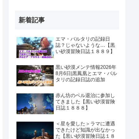
新着記事
エマ・バルタリの記録日
誌？じゃないような…【黒
い砂漠冒険日誌１８８９】
黒い砂漠メンテ情報2026年
8月6日|黒鳳凰とエマ・バル
タリの記録日誌の追加
赤ん坊のベル退治に参加し
てきました【黒い砂漠冒険
日誌１８８８】
＜星を愛した＞ラマに遭遇
できたけど知識が出なかっ
た【黒い砂漠冒険日誌１８