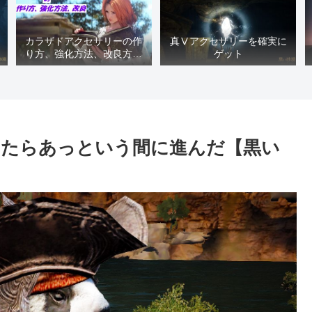
カラザドアクセサリーの作
真Ⅴアクセサリーを確実に
り方、強化方法、改良方法
ゲット
などまとめ【黒い砂漠冒険
日誌１４１７】
いたらあっという間に進んだ【黒い