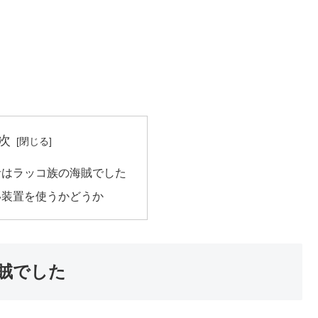
次
者はラッコ族の海賊でした
い装置を使うかどうか
賊でした