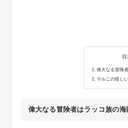
目
偉大なる冒険
マルニの怪し
偉大なる冒険者はラッコ族の海