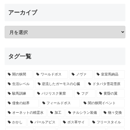
アーカイブ
タグ一覧
闇の狭間
ワールドボス
ノヴァ
皇室馬納品
生活レベル
逆流したガーモスの心臓
ドタバタ雪花雪原
駿馬訓練
バジリスク巣窟
フグ
黄昏の翼
侵食の結界
フィールドボス
闇の狭間イベント
オーネットの精霊水
加工
ナルシラン装備
物々交換
かかし
パールアビス
ボス草サイ
フリースタイル