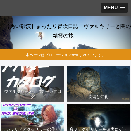
MENU
【黒い砂漠】まったり冒険日誌｜ヴァルキリーと闇の
精霊の旅
本ページはプロモーションが含まれています。
ヴァルキリーのアバターカタロ
グ
装備と強化
カラザドアクセサリーの作り
真Ⅴアクセサリーを確実にゲッ