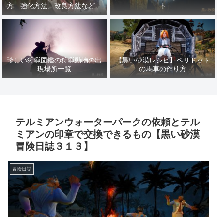
方、強化方法、改良方法などま
ト
とめ【黒い砂漠冒険日誌１４１
７】
珍しい狩猟図鑑の狩猟動物の出
【黒い砂漠レシピ】ペリドット
現場所一覧
の馬車の作り方
テルミアンウォーターパークの依頼とテル
ミアンの印章で交換できるもの【黒い砂漠
冒険日誌３１３】
冒険日誌