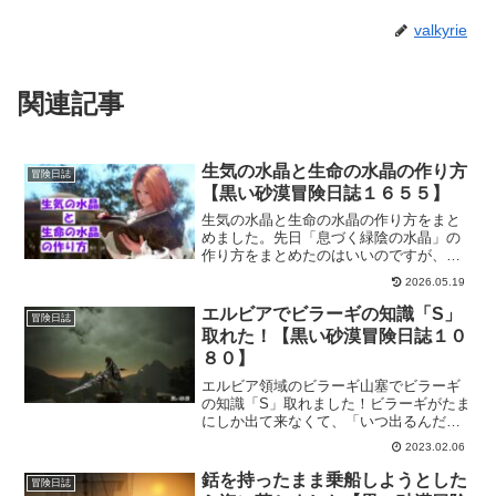
valkyrie
関連記事
生気の水晶と生命の水晶の作り方
冒険日誌
【黒い砂漠冒険日誌１６５５】
生気の水晶と生命の水晶の作り方をまと
めました。先日「息づく緑陰の水晶」の
作り方をまとめたのはいいのですが、
「生気の水晶と生命の水晶って何？」と
2026.05.19
なったので、調べてまとめみたって感じ
です。これで、生活水晶を作るのに困る
エルビアでビラーギの知識「S」
冒険日誌
ことは無いはず。素材アイテムはないけ
取れた！【黒い砂漠冒険日誌１０
ど。
８０】
エルビア領域のビラーギ山塞でビラーギ
の知識「S」取れました！ビラーギがたま
にしか出て来なくて、「いつ出るんだろ
ー」と思いつつも、称号集めも兼ねてる
2023.02.06
のでその内出るだろうとも思ってまし
た。そしたら「S」の知識が取れたのでラ
銛を持ったまま乗船しようとした
冒険日誌
ッキー。おまけに称号もらえた！