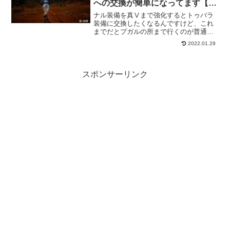
への交換が簡単になってます【黒
い砂漠冒険日誌７３７】
ナル装備を真Ⅴまで強化するとトゥバラ
装備に交換したくなるんですけど、これ
までだとプガルの所まで行くのが普通で
した。けど、2021ウィンターシーズンか
2022.01.29
らはナル装備とトゥバラ装備への交換が
すごく簡単になってます。なので、真Ⅴ
ナル装備になったら即交換です！
スポンサーリンク