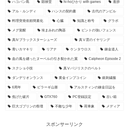
ハコバン島
顕禄堂
hi-hoひかり with games
進捗
アル・ルンディ
ハンスの契約書
古代のアンビル
料理突発依頼簡素化
心臓
知識と称号
グラボ
メグ覚醒
埃まみれの陶器
ピントの強いフェンス
真Ⅳブラックスターシューズ
真Ⅴ雲のイヤリング
青いカマキリ
リアナ
ケンタウロス
錬金道人
血の風を纏ったヌーベルの引き裂かれた翼
Calpheon Episode 2
スクショ小技
真Ⅴバジリスクのベルト
ダンデリオンランス
黄金インプコイン
銀刺繍服
6周年
ビラーギ山塞
アルスティンの錬金日誌を
焦げた破片
GTX760
PC登録設定
古い箱
巨大ゴブリンの祭壇
不敵な少年
荷車象
メディア
スポンサーリンク