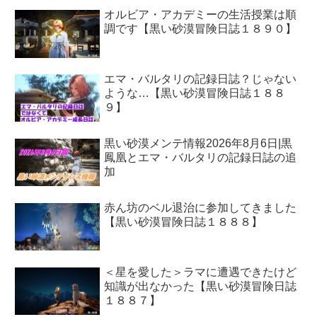
オルビア・アカデミーの生活授業は順
調です【黒い砂漠冒険日誌１８９０】
エマ・バルタリの記録日誌？じゃない
ような…【黒い砂漠冒険日誌１８８
９】
黒い砂漠メンテ情報2026年8月6日|黒
鳳凰とエマ・バルタリの記録日誌の追
加
赤ん坊のベル退治に参加してきました
【黒い砂漠冒険日誌１８８８】
＜星を愛した＞ラマに遭遇できたけど
知識が出なかった【黒い砂漠冒険日誌
１８８７】