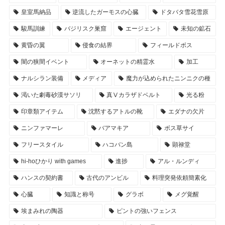
皇室馬納品
逆流したガーモスの心臓
ドタバタ雪花雪原
駿馬訓練
バジリスク巣窟
エージェント
未知の鉱石
黄昏の翼
侵食の結界
フィールドボス
闇の狭間イベント
オーネットの精霊水
加工
ナルシラン装備
メディア
魔力が込められたニンニクの種
渇いた劇毒砂漠サソリ
真Ⅴカラザドベルト
光る粉
印章類アイテム
沈黙するアトルの靴
エダナの欠片
ニンファマーレ
バアマキア
ボス草サイ
フリースタイル
ハコバン島
顕禄堂
hi-hoひかり with games
進捗
アル・ルンディ
ハンスの契約書
古代のアンビル
料理突発依頼簡素化
心臓
知識と称号
グラボ
メグ覚醒
埃まみれの陶器
ピントの強いフェンス