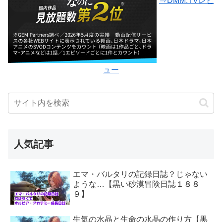
⇒DMM.TVレビ
ュー
人気記事
エマ・バルタリの記録日誌？じゃない
ような…【黒い砂漠冒険日誌１８８
９】
生気の水晶と生命の水晶の作り方【黒