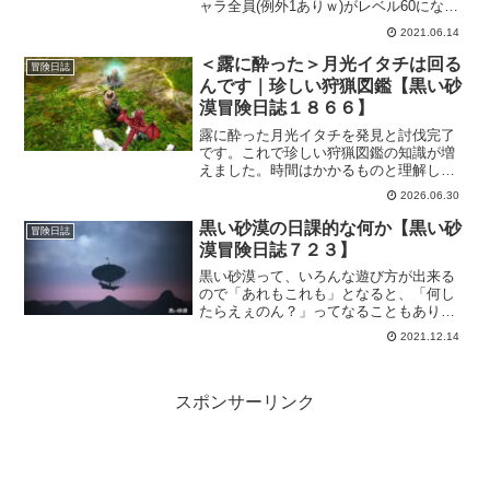
ャラ全員(例外1ありｗ)がレベル60になり
ました。これでメインキャラのヴァルぽ
2021.06.14
んでいろいろ遊ぶことができるようにな
ります。でも、シャイにはまだやってほ
＜露に酔った＞月光イタチは回る
冒険日誌
しい事があるので試しながら進めて行き
んです｜珍しい狩猟図鑑【黒い砂
ます。
漠冒険日誌１８６６】
露に酔った月光イタチを発見と討伐完了
です。これで珍しい狩猟図鑑の知識が増
えました。時間はかかるものと理解して
からは、かなり気楽に探せるようになっ
2026.06.30
たので、この調子で次のターゲットも見
つけられたらなと妄想しておりますｗ
黒い砂漠の日課的な何か【黒い砂
冒険日誌
漠冒険日誌７２３】
黒い砂漠って、いろんな遊び方が出来る
ので「あれもこれも」となると、「何し
たらえぇのん？」ってなることもありま
す。また、やりたい事やしたい事が多す
2021.12.14
ぎて何から手を付けていいやら？な状況
にもなりがち。なので、ある程度日課的
なものにしておけばとりあえずは遊べて
しまう。黒い砂漠は、そういうところも
スポンサーリンク
面白さの一つだと思う。