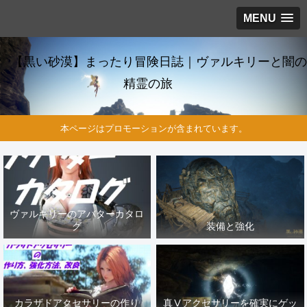
MENU
【黒い砂漠】まったり冒険日誌｜ヴァルキリーと闇の
精霊の旅
本ページはプロモーションが含まれています。
ヴァルキリーのアバターカタロ
グ
装備と強化
カラザドアクセサリーの作り
真Ⅴアクセサリーを確実にゲッ