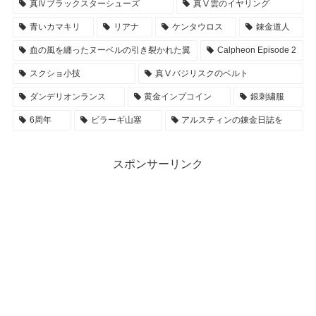
真Ⅳブラックスターシューズ
真Ⅴ雲のイヤリング
青いカマキリ
リアナ
ケンタウロス
錬金道人
血の風を纏ったヌーベルの引き裂かれた翼
Calpheon Episode 2
スクショ小技
真Ⅴバジリスクのベルト
ダンデリオンランス
黄金インプコイン
銀刺繍服
6周年
ビラーギ山塞
アルスティンの錬金日誌を
スポンサーリンク