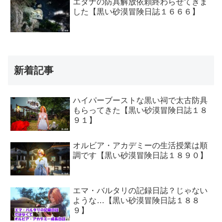
エダナの防具解放依頼終わらせてきま
した【黒い砂漠冒険日誌１６６６】
新着記事
ハイパーブーストな黒い祠で太古防具
もらってきた【黒い砂漠冒険日誌１８
９１】
オルビア・アカデミーの生活授業は順
調です【黒い砂漠冒険日誌１８９０】
エマ・バルタリの記録日誌？じゃない
ような…【黒い砂漠冒険日誌１８８
９】