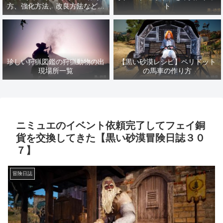
方、強化方法、改良方法などま
ト
とめ【黒い砂漠冒険日誌１４１
７】
珍しい狩猟図鑑の狩猟動物の出
【黒い砂漠レシピ】ペリドット
現場所一覧
の馬車の作り方
ニミュエのイベント依頼完了してフェイ銅
貨を交換してきた【黒い砂漠冒険日誌３０
７】
冒険日誌