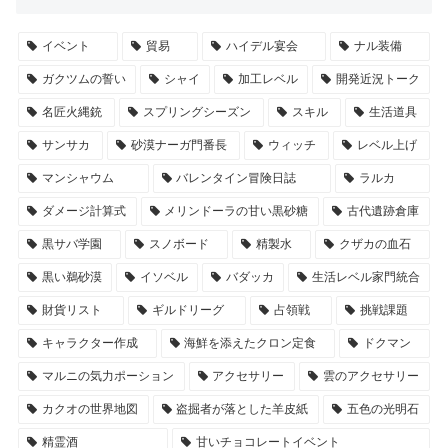
イベント
貿易
ハイデル宴会
ナル装備
ガクツムの誓い
シャイ
加工レベル
開発近況トーク
名匠火縄銃
スプリングシーズン
スキル
生活道具
サンサカ
砂漠ナーガ門番長
ウィッチ
レベル上げ
マンシャウム
バレンタイン冒険日誌
ラルカ
ダメージ計算式
メリンドーラの甘い黒砂糖
古代遺跡倉庫
黒サバ学園
スノボード
精製水
クザカの血石
黒い鵜砂漠
イソベル
バダッカ
生活レベル家門統合
財貨リスト
ギルドリーグ
占領戦
挑戦課題
キャラクター作成
海鮮を添えたクロン定食
ドクマン
マルニの気力ポーション
アクセサリー
雲のアクセサリー
カクオの世界地図
盗掘者が落とした羊皮紙
五色の光明石
精霊酒
甘いチョコレートイベント