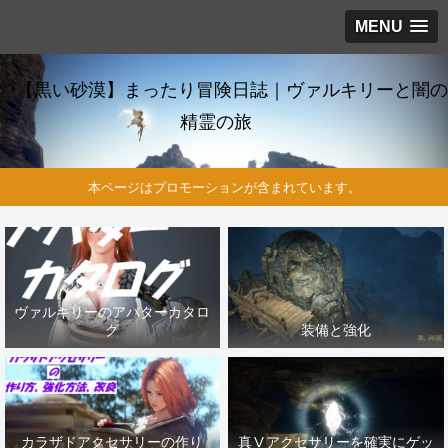
MENU
【黒い砂漠】まったり冒険日誌｜ヴァルキリーと闇の
精霊の旅
本ページはプロモーションが含まれています。
ヴァルキリーのアバターカタロ
グ
装備と強化
カラザドアクセサリーの作り
真Ⅴアクセサリーを確実にゲッ