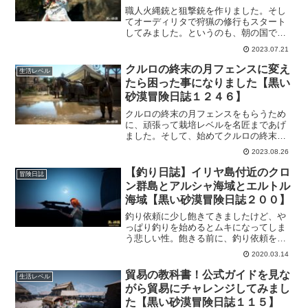
職人火縄銃と狙撃銃を作りました。そし
てオーディリタで狩猟の修行もスタート
してみました。というのも、朝の国で狩
猟しようとチャレンジしたけど、まった
2023.07.21
く歯が立たなかったからｗ狩猟ってほぼ
しないので、何もかもが放置に近い状態
クルロの終末の月フェンスに変え
生活レベル
だったので、底上げをしたくなりまし
たら困った事になりました【黒い
た。
砂漠冒険日誌１２４６】
クルロの終末の月フェンスをもらうため
に、頑張って栽培レベルを名匠まであげ
ました。そして、始めてクルロの終末の
月フェンスを使う事になった時…。正直
2023.08.26
困った事になりました。まさか、そこま
で厳しい仕様とは思ってなかったんです
【釣り日誌】イリヤ島付近のクロ
冒険日誌
が、考えてみればそうなりますか…。
ン群島とアルシャ海域とエルトル
海域【黒い砂漠冒険日誌２００】
釣り依頼に少し飽きてきましたけど、や
っぱり釣りを始めるとムキになってしま
う悲しい性。飽きる前に、釣り依頼を終
わらせたいのもあり、イリヤ島付近の海
2020.03.14
域、クロン群島、アルシャ海域、エルト
ル海域の釣果を紹介。
貿易の教科書！公式ガイドを見な
生活レベル
がら貿易にチャレンジしてみまし
た【黒い砂漠冒険日誌１１５】