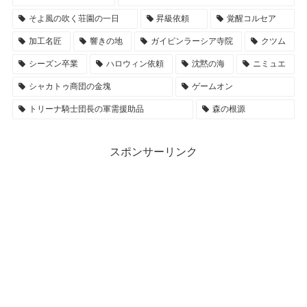
そよ風の吹く荘園の一日
昇級依頼
覚醒コルセア
加工名匠
響きの地
ガイピンラーシア寺院
クツム
シーズン卒業
ハロウィン依頼
沈黙の海
ニミュエ
シャカトゥ商団の金塊
ゲームオン
トリーナ騎士団長の軍需援助品
森の根源
スポンサーリンク