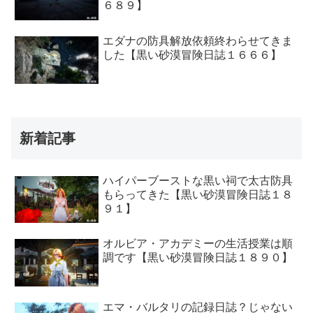
６８９】
エダナの防具解放依頼終わらせてきま
した【黒い砂漠冒険日誌１６６６】
新着記事
ハイパーブーストな黒い祠で太古防具
もらってきた【黒い砂漠冒険日誌１８
９１】
オルビア・アカデミーの生活授業は順
調です【黒い砂漠冒険日誌１８９０】
エマ・バルタリの記録日誌？じゃない