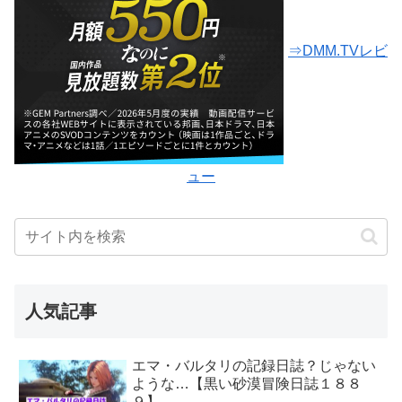
⇒DMM.TVレビ
ュー
人気記事
エマ・バルタリの記録日誌？じゃない
ような…【黒い砂漠冒険日誌１８８
９】