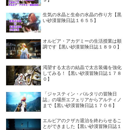
生気の水晶と生命の水晶の作り方【黒
い砂漠冒険日誌１６５５】
オルビア・アカデミーの生活授業は順
調です【黒い砂漠冒険日誌１８９０】
渇望する太古の結晶で太古装備を強化
してみる！【黒い砂漠冒険日誌１７８
０】
「ジャスティン・バルタリの冒険日
誌」の場所エフェリアからアルティノ
まで【黒い砂漠冒険日誌１７０６】
エルビアのクザカ退治を終わらせるこ
とができました【黒い砂漠冒険日誌１