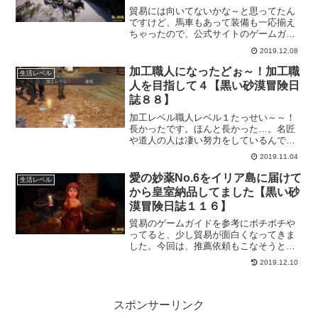
貿易には向いてないかな～と思ってたん
ですけど、馬車もあって装備も一応揃え
ちゃったので、公式サイトのゲームガイ
ドを参考に貿易を本格的に覚えていきた
2019.12.08
いと思います。
加工職人になったどぉ～！加工職
生活レベル
人を目指して４【黒い砂漠冒険日
誌８８】
加工レベル職人レベル１たっせい～～！
長かったです。ほんと長かった…。名匠
や道人の人は凄い努力をしているんです
ね。
2019.11.04
愛の妙薬No.6をイリア島に届けて
生活レベル
から皇室納品してました【黒い砂
漠冒険日誌１１６】
貿易のゲームガイドを参考にボチボチや
ってると、少し貿易が面白くなってきま
した。今回は、推薦依頼もこなそうとオ
ルビア村に来ています。
2019.12.10
スポンサーリンク