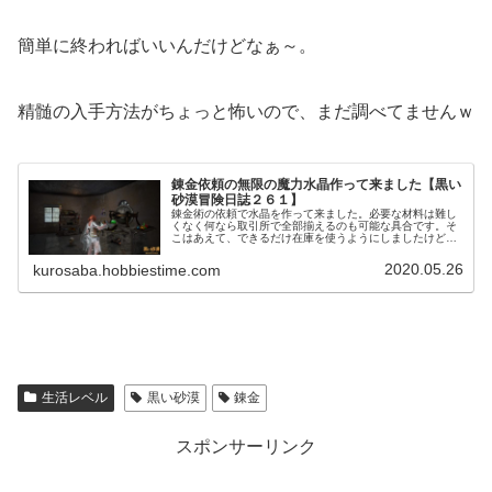
簡単に終わればいいんだけどなぁ～。
精髄の入手方法がちょっと怖いので、まだ調べてませんｗ
錬金依頼の無限の魔力水晶作って来ました【黒い
砂漠冒険日誌２６１】
錬金術の依頼で水晶を作って来ました。必要な材料は難し
くなく何なら取引所で全部揃えるのも可能な具合です。そ
こはあえて、できるだけ在庫を使うようにしましたけど、
取引所使って作ったら販売する時にほぼ赤字な気がしま
す。
2020.05.26
kurosaba.hobbiestime.com
生活レベル
黒い砂漠
錬金
スポンサーリンク