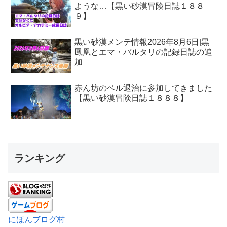
ような…【黒い砂漠冒険日誌１８８
９】
黒い砂漠メンテ情報2026年8月6日|黒
鳳凰とエマ・バルタリの記録日誌の追
加
赤ん坊のベル退治に参加してきました
【黒い砂漠冒険日誌１８８８】
ランキング
にほんブログ村