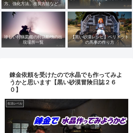
方、強化方法、改良方法などま
ト
とめ【黒い砂漠冒険日誌１４１
７】
珍しい狩猟図鑑の狩猟動物の出
【黒い砂漠レシピ】ペリドット
現場所一覧
の馬車の作り方
錬金依頼を受けたので水晶でも作ってみよ
うかと思います【黒い砂漠冒険日誌２６
０】
生活レベル