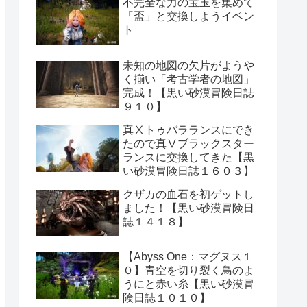
不完全な力の宝玉を集めて
「盃」と交換しようイベン
ト
未知の地図の欠片がようや
く揃い「考古学者の地図」
完成！【黒い砂漠冒険日誌
９１０】
真Ⅹトゥバラランスにでき
たので真Ⅴブラックスター
ランスに交換してきた【黒
い砂漠冒険日誌１６０３】
クザカの血石を初ゲットし
ました！【黒い砂漠冒険日
誌１４１８】
【Abyss One：マグヌス１
０】青空を切り裂く鳥のよ
うにと赤い糸【黒い砂漠冒
険日誌１０１０】