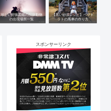
珍しい狩猟図鑑の狩猟動物
【黒い砂漠レシピ】ペリド
の出現場所一覧
ットの馬車の作り方
スポンサーリンク