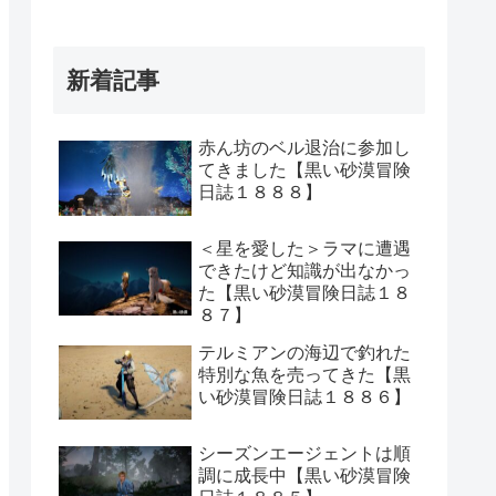
新着記事
赤ん坊のベル退治に参加し
てきました【黒い砂漠冒険
日誌１８８８】
＜星を愛した＞ラマに遭遇
できたけど知識が出なかっ
た【黒い砂漠冒険日誌１８
８７】
テルミアンの海辺で釣れた
特別な魚を売ってきた【黒
い砂漠冒険日誌１８８６】
シーズンエージェントは順
調に成長中【黒い砂漠冒険