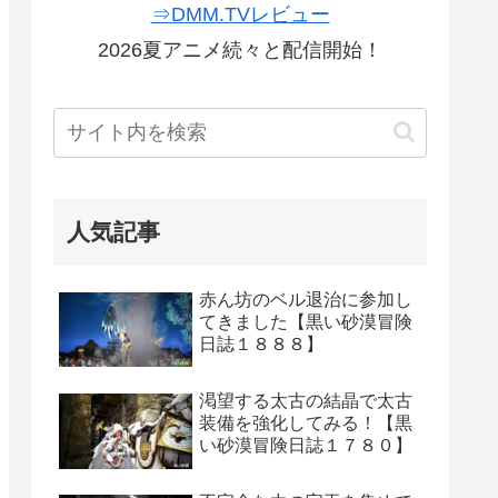
⇒DMM.TVレビュー
2026夏アニメ続々と配信開始！
人気記事
赤ん坊のベル退治に参加し
てきました【黒い砂漠冒険
日誌１８８８】
渇望する太古の結晶で太古
装備を強化してみる！【黒
い砂漠冒険日誌１７８０】