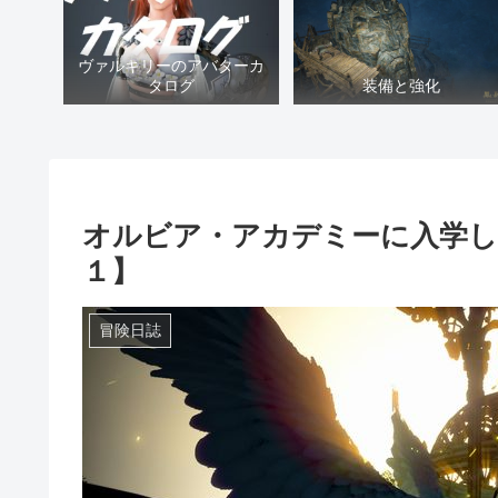
ヴァルキリーのアバターカ
タログ
装備と強化
オルビア・アカデミーに入学し
１】
冒険日誌