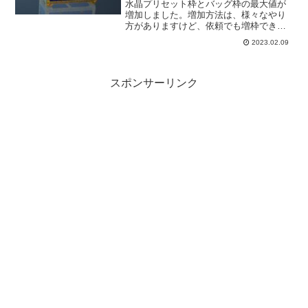
水晶プリセット枠とバッグ枠の最大値が
増加しました。増加方法は、様々なやり
方がありますけど、依頼でも増枠できる
というのもありがたい話です。そして、
2023.02.09
エルビアで狩りしてる私にも嬉しい「拠
点投資システム」の改編。こちらも頑張
って最大値まで上げようと思います。
スポンサーリンク