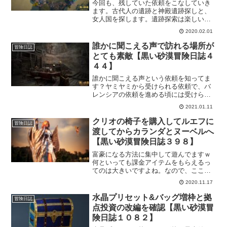
今回も、残していた依頼をこなしていき
ます。古代人の遺跡と神殿遺跡探しと、
女人国を探します。遺跡探索は楽しいで
すけど、海獣がわんさかいるのはちょっ
2020.02.01
と焦りますな…。
誰かに聞こえる声で訪れる場所が
冒険日誌
とても素敵【黒い砂漠冒険日誌４
４４】
誰かに聞こえる声という依頼を知ってま
す？ヤミヤミから受けられる依頼で、バ
レンシアの依頼を進める頃には受けられ
るようになっていると思うんですが。と
2021.01.11
にかくこの依頼で訪れる場所がほんとい
い感じで素敵なんですよ。毎回、いつ行
クリオの椅子を購入してルエフに
冒険日誌
ってもしばらくぼんやりして、見回して
渡してからカランダとヌーベルへ
しまいます。
【黒い砂漠冒険日誌３９８】
富豪になる方法に集中して遊んでますｗ
何といっても課金アイテムをもらえるっ
てのは大きいですよね。なので、ここは
張り切ってこなしていかないと！って思
2020.11.17
ってます。残りも少なくなってきてクリ
オの椅子をつい取引所で購入しちゃいま
水晶プリセット&バッグ増枠と拠
冒険日誌
したｗ
点投資の改編を確認【黒い砂漠冒
険日誌１０８２】