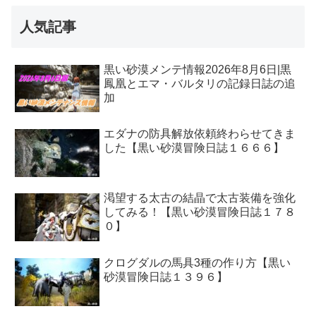
人気記事
黒い砂漠メンテ情報2026年8月6日|黒
鳳凰とエマ・バルタリの記録日誌の追
加
エダナの防具解放依頼終わらせてきま
した【黒い砂漠冒険日誌１６６６】
渇望する太古の結晶で太古装備を強化
してみる！【黒い砂漠冒険日誌１７８
０】
クログダルの馬具3種の作り方【黒い
砂漠冒険日誌１３９６】