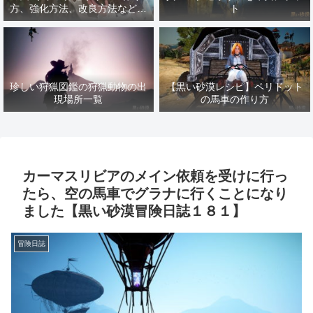
方、強化方法、改良方法などま
ト
とめ【黒い砂漠冒険日誌１４１
７】
珍しい狩猟図鑑の狩猟動物の出
【黒い砂漠レシピ】ペリドット
現場所一覧
の馬車の作り方
カーマスリビアのメイン依頼を受けに行っ
たら、空の馬車でグラナに行くことになり
ました【黒い砂漠冒険日誌１８１】
冒険日誌