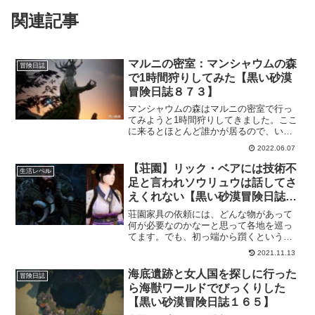
関連記事
マルニの密室：マンシャウムの森
冒険日誌
で1時間狩りしてみた【黒い砂漠
冒険日誌８７３】
マンシャウムの森はマルニの密室で行っ
てみようと1時間狩りしてきました。ここ
に来るとほとんど誰かが居るので、いつ
も必要なだけ狩りして退散ってパターン
2022.06.07
だったけどマルニの密室が実装されたの
で心置きなく狩りして見る事に。
【荘園】リック・ベアには技術不
生活レベル
足と言われソウリュウは話してさ
えくれない【黒い砂漠冒険日誌６
９４】
荘園家具の依頼には、どんな物があって
何が必要なのかなーと思って各地を巡っ
てます。でも、初っ端から躓くという何
とも凹む事態に陥りましたｗがっかり。
2021.11.13
けど、これはこれで「目的」がはっきり
と見えて来るので、「何しようかなー」
海底遺跡と女人国を探しに行った
冒険日誌
って思ってる冒険者さんにはいいのか
ら海獣ワールドでびっくりした
も。
【黒い砂漠冒険日誌１６５】