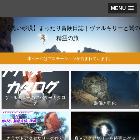
MENU
【黒い砂漠】まったり冒険日誌｜ヴァルキリーと闇の
精霊の旅
本ページはプロモーションが含まれています。
ヴァルキリーのアバターカタロ
グ
装備と強化
カラザドアクセサリーの作り
真Ⅴアクセサリーを確実にゲッ