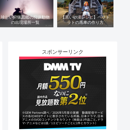
珍しい狩猟図鑑の狩猟動物
【黒い砂漠レシピ】ペリド
の出現場所一覧
ットの馬車の作り方
スポンサーリンク