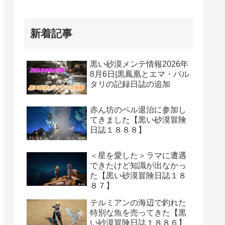
新着記事
黒い砂漠メンテ情報2026年
8月6日|黒鳳凰とエマ・バル
タリの記録日誌の追加
赤ん坊のベル退治に参加し
てきました【黒い砂漠冒険
日誌１８８８】
＜星を愛した＞ラマに遭遇
できたけど知識が出なかっ
た【黒い砂漠冒険日誌１８
８７】
テルミアンの海辺で釣れた
特別な魚を売ってきた【黒
い砂漠冒険日誌１８８６】