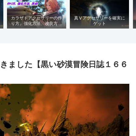
カラザドアクセサリーの作
真Ⅴアクセサリーを確実に
り方、強化方法、改良方法
ゲット
などまとめ【黒い砂漠冒険
日誌１４１７】
きました【黒い砂漠冒険日誌１６６