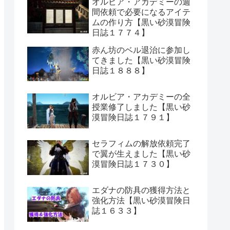
オルビア・アカデミーの週
間依頼で必要になるアイテ
ムの作り方【黒い砂漠冒険
日誌１７７４】
赤ん坊のベル退治に参加し
てきました【黒い砂漠冒険
日誌１８８８】
オルビア・アカデミーの全
授業修了しました【黒い砂
漠冒険日誌１７９１】
セラフィムの解放依頼完了
で翼が生えました【黒い砂
漠冒険日誌１７３０】
エダナの防具の獲得方法と
強化方法【黒い砂漠冒険日
誌１６３３】