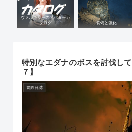
ヴァルキリーのアバターカ
タログ
装備と強化
特別なエダナのボスを討伐して
７】
冒険日誌