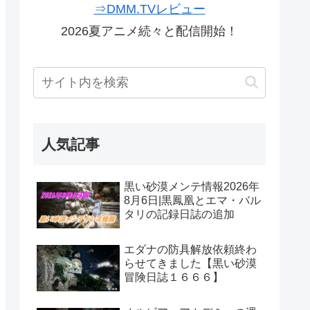
⇒DMM.TVレビュー
2026夏アニメ続々と配信開始！
人気記事
黒い砂漠メンテ情報2026年
8月6日|黒鳳凰とエマ・バル
タリの記録日誌の追加
エダナの防具解放依頼終わ
らせてきました【黒い砂漠
冒険日誌１６６６】