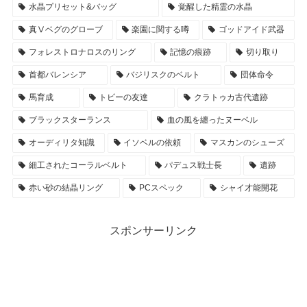
水晶プリセット&バッグ
覚醒した精霊の水晶
真Ⅴベグのグローブ
楽園に関する噂
ゴッドアイド武器
フォレストロナロスのリング
記憶の痕跡
切り取り
首都バレンシア
バジリスクのベルト
団体命令
馬育成
トビーの友達
クラトゥカ古代遺跡
ブラックスターランス
血の風を纏ったヌーベル
オーディリタ知識
イソベルの依頼
マスカンのシューズ
細工されたコーラルベルト
パデュス戦士長
遺跡
赤い砂の結晶リング
PCスペック
シャイ才能開花
スポンサーリンク