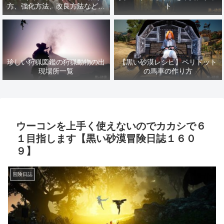
方、強化方法、改良方法などま
ト
とめ【黒い砂漠冒険日誌１４１
７】
珍しい狩猟図鑑の狩猟動物の出
【黒い砂漠レシピ】ペリドット
現場所一覧
の馬車の作り方
ウーコンを上手く使えないのでカカシで６
１目指します【黒い砂漠冒険日誌１６０
９】
冒険日誌