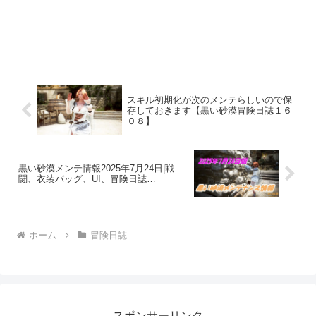
スキル初期化が次のメンテらしいので保
存しておきます【黒い砂漠冒険日誌１６
０８】
黒い砂漠メンテ情報2025年7月24日|戦
闘、衣装バッグ、UI、冒険日誌…
ホーム
冒険日誌
スポンサーリンク