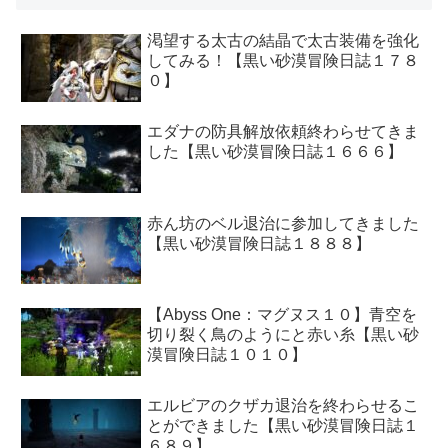
渇望する太古の結晶で太古装備を強化
してみる！【黒い砂漠冒険日誌１７８
０】
エダナの防具解放依頼終わらせてきま
した【黒い砂漠冒険日誌１６６６】
赤ん坊のベル退治に参加してきました
【黒い砂漠冒険日誌１８８８】
【Abyss One：マグヌス１０】青空を
切り裂く鳥のようにと赤い糸【黒い砂
漠冒険日誌１０１０】
エルビアのクザカ退治を終わらせるこ
とができました【黒い砂漠冒険日誌１
６８９】