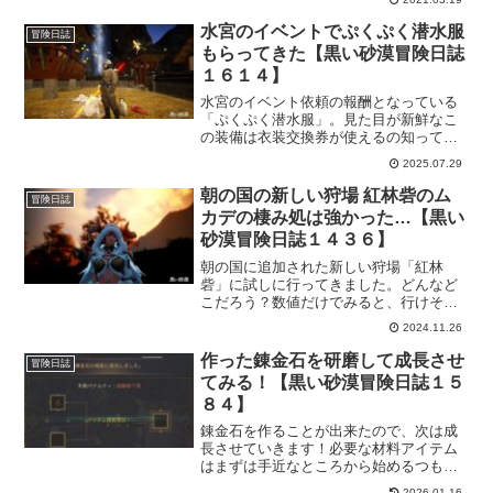
くなってきました。と、いっても元々プ
レイヤースキルが低いので知れてますけ
水宮のイベントでぷくぷく潜水服
冒険日誌
どねｗ他にもスズラン宴会とか馬レース
もらってきた【黒い砂漠冒険日誌
の事も書いておきますー。
１６１４】
水宮のイベント依頼の報酬となっている
「ぷくぷく潜水服」。見た目が新鮮なこ
の装備は衣装交換券が使えるの知ってま
した？衣装に交換したい時の性能が中々
2025.07.29
なもので、海なら「ココ衣装」と思って
た私の常識を覆されるかもしれない！と
朝の国の新しい狩場 紅林砦のム
冒険日誌
思ったので確認してきました。
カデの棲み処は強かった…【黒い
砂漠冒険日誌１４３６】
朝の国に追加された新しい狩場「紅林
砦」に試しに行ってきました。どんなど
こだろう？数値だけでみると、行けそう
なは気はしましたけど、実際行ってみな
2024.11.26
いとわからないですからね。うまく狩り
が出来るなら少しは留まってアイテム集
作った錬金石を研磨して成長させ
冒険日誌
めもいいかもしれない。
てみる！【黒い砂漠冒険日誌１５
８４】
錬金石を作ることが出来たので、次は成
長させていきます！必要な材料アイテム
はまずは手近なところから始めるつもり
で「銅の塊」を選びました。加熱するだ
2026.01.16