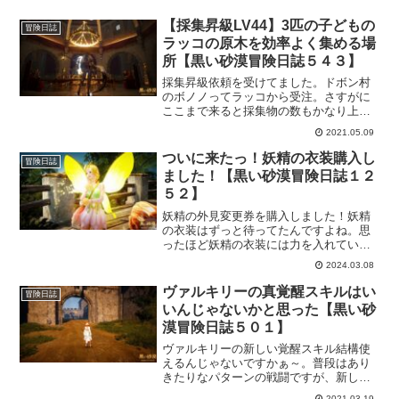
【採集昇級LV44】3匹の子どもの
冒険日誌
ラッコの原木を効率よく集める場
所【黒い砂漠冒険日誌５４３】
採集昇級依頼を受けてました。ドボン村
のボノノってラッコから受注。さすがに
ここまで来ると採集物の数もかなり上が
ってます。なので出来るだけ効率よく集
2021.05.09
めたいところ。だけど、数は多いけど目
的の採集物は意外と簡単に見つかるので
ついに来たっ！妖精の衣装購入し
冒険日誌
しっかりと道具を用意して挑みましょ。
ました！【黒い砂漠冒険日誌１２
５２】
妖精の外見変更券を購入しました！妖精
の衣装はずっと待ってたんですよね。思
ったほど妖精の衣装には力を入れていな
いのかと思ってたので、嬉しい楽しい大
2024.03.08
好きっ！2種類販売されてますが、今回は
1種類だけ購入。機会があればもう一つも
ヴァルキリーの真覚醒スキルはい
冒険日誌
買ってあげたいなと思います。
いんじゃないかと思った【黒い砂
漠冒険日誌５０１】
ヴァルキリーの新しい覚醒スキル結構使
えるんじゃないですかぁ～。普段はあり
きたりなパターンの戦闘ですが、新しい
覚醒スキルでちょっと新鮮味が出て楽し
2021.03.19