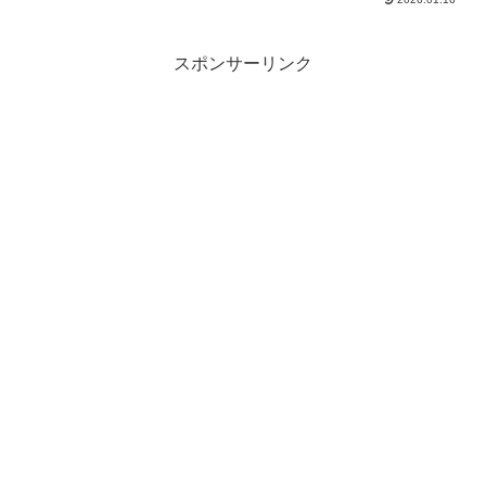
けで済みますし、何より在庫が豊富なの
で、気兼ねなく使えるのがいいですね！
さて、成長の結果は？
スポンサーリンク