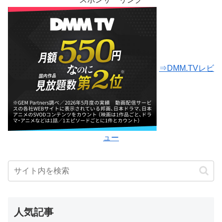
⇒DMM.TVレビ
ュー
人気記事