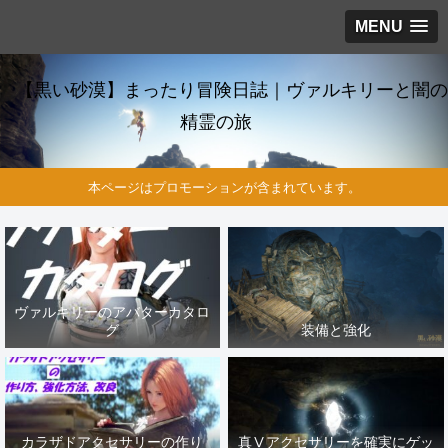
MENU
【黒い砂漠】まったり冒険日誌｜ヴァルキリーと闇の
精霊の旅
本ページはプロモーションが含まれています。
ヴァルキリーのアバターカタロ
グ
装備と強化
カラザドアクセサリーの作り
真Ⅴアクセサリーを確実にゲッ