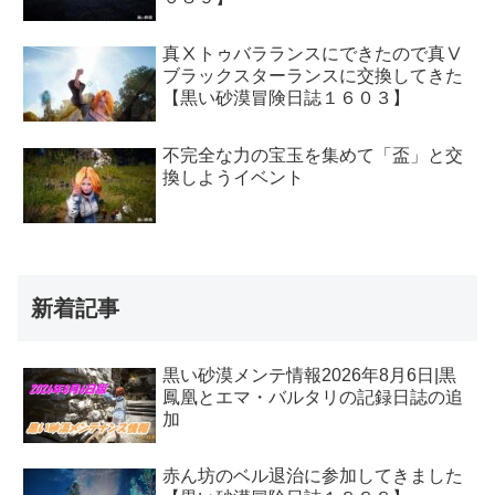
真Ⅹトゥバラランスにできたので真Ⅴ
ブラックスターランスに交換してきた
【黒い砂漠冒険日誌１６０３】
不完全な力の宝玉を集めて「盃」と交
換しようイベント
新着記事
黒い砂漠メンテ情報2026年8月6日|黒
鳳凰とエマ・バルタリの記録日誌の追
加
赤ん坊のベル退治に参加してきました