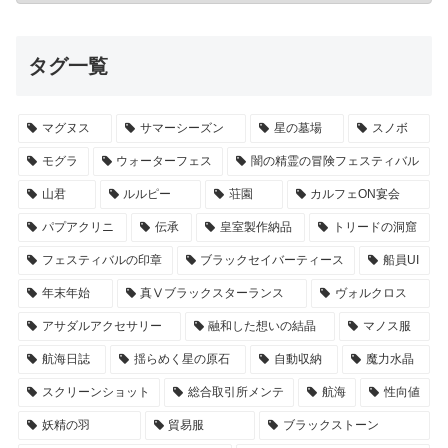
タグ一覧
マグヌス
サマーシーズン
星の墓場
スノボ
モグラ
ウォーターフェス
闇の精霊の冒険フェスティバル
山君
ルルピー
荘園
カルフェON宴会
パプアクリニ
伝承
皇室製作納品
トリードの洞窟
フェスティバルの印章
ブラックセイバーティース
船員UI
年末年始
真Ⅴブラックスターランス
ヴォルクロス
アサダルアクセサリー
融和した想いの結晶
マノス服
航海日誌
揺らめく星の原石
自動収納
魔力水晶
スクリーンショット
総合取引所メンテ
航海
性向値
妖精の羽
貿易服
ブラックストーン