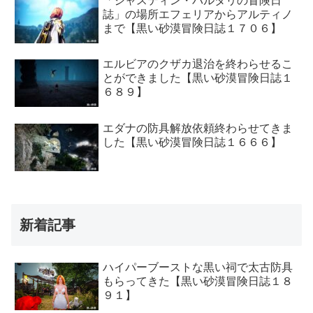
「ジャスティン・バルタリの冒険日
誌」の場所エフェリアからアルティノ
まで【黒い砂漠冒険日誌１７０６】
エルビアのクザカ退治を終わらせるこ
とができました【黒い砂漠冒険日誌１
６８９】
エダナの防具解放依頼終わらせてきま
した【黒い砂漠冒険日誌１６６６】
新着記事
ハイパーブーストな黒い祠で太古防具
もらってきた【黒い砂漠冒険日誌１８
９１】