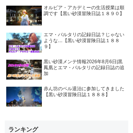
オルビア・アカデミーの生活授業は順
調です【黒い砂漠冒険日誌１８９０】
エマ・バルタリの記録日誌？じゃない
ような…【黒い砂漠冒険日誌１８８
９】
黒い砂漠メンテ情報2026年8月6日|黒
鳳凰とエマ・バルタリの記録日誌の追
加
赤ん坊のベル退治に参加してきました
【黒い砂漠冒険日誌１８８８】
ランキング