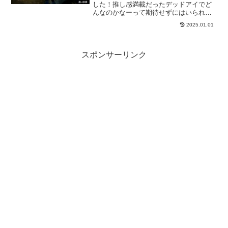
した！推し感満載だったデッドアイでど
んなのかなーって期待せずにはいられま
せんｗまた、新しくなったシーズンの
2025.01.01
「ＤＲＥＡＭ」はどんな夢を見せてくれ
るのかも期待です。とにかく早くレベル
アップしたいですねー。
スポンサーリンク