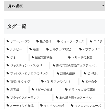
タグ一覧
サマーシーズン
星の墓場
ウォーターフェス
スノボ
ルルピー
荘園
カルフェON宴会
パプアクリニ
伝承
皇室製作納品
トリードの洞窟
ジャスティン・バルタリ
闇の精霊の冒険フェスティバル
フォレストロナロスのリング
記憶の痕跡
切り取り
首都バレンシア
バジリスクのベルト
団体命令
馬育成
トビーの友達
クラトゥカ古代遺跡
ブラックスターランス
血の風を纏ったヌーベル
オーディリタ知識
イソベルの依頼
マスカンのシューズ