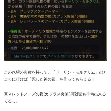
この絶望の火種を持って、「ドーリン・モルグリム」のと
ころに行けば「死した神の鎧」を作ってもらえる！
真Ⅴレッドノーズの鎧(カプラス突破10段階)も準備出来る
てるし。