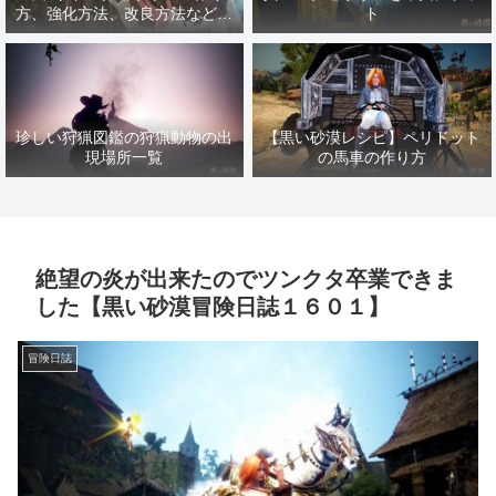
方、強化方法、改良方法などま
ト
とめ【黒い砂漠冒険日誌１４１
７】
珍しい狩猟図鑑の狩猟動物の出
【黒い砂漠レシピ】ペリドット
現場所一覧
の馬車の作り方
絶望の炎が出来たのでツンクタ卒業できま
した【黒い砂漠冒険日誌１６０１】
冒険日誌