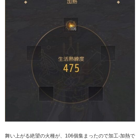
舞い上がる絶望の火種が、106個集まったので加工‐加熱で