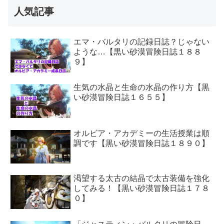
人気記事
エマ・バルタリの記録日誌？じゃない
ような…【黒い砂漠冒険日誌１８８
９】
生気の水晶と生命の水晶の作り方【黒
い砂漠冒険日誌１６５５】
オルビア・アカデミーの生活授業は順
調です【黒い砂漠冒険日誌１８９０】
渇望する太古の結晶で太古装備を強化
してみる！【黒い砂漠冒険日誌１７８
０】