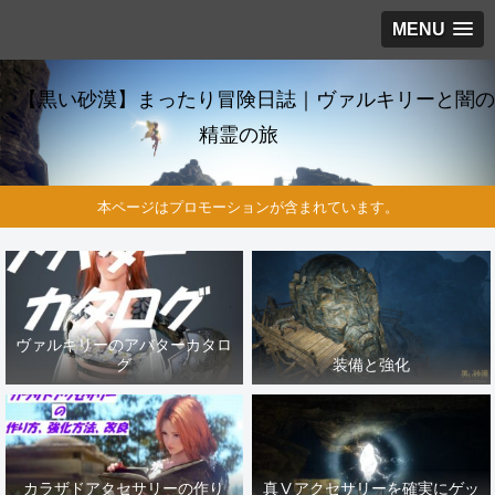
MENU
【黒い砂漠】まったり冒険日誌｜ヴァルキリーと闇の
精霊の旅
本ページはプロモーションが含まれています。
ヴァルキリーのアバターカタロ
グ
装備と強化
カラザドアクセサリーの作り
真Ⅴアクセサリーを確実にゲッ