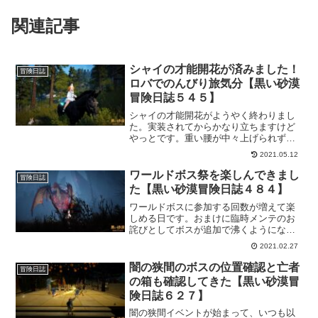
関連記事
シャイの才能開花が済みました！
冒険日誌
ロバでのんびり旅気分【黒い砂漠
冒険日誌５４５】
シャイの才能開花がようやく終わりまし
た。実装されてからかなり立ちますけど
やっとです。重い腰が中々上げられずに
いましたｗサブキャラ育成中で、シャイ
2021.05.12
の才能開花もやっとこうと思って進めて
きました。ロバでの移動はスピードこそ
ワールドボス祭を楽しんできまし
冒険日誌
遅いものの、見てると何やら微笑ましく
た【黒い砂漠冒険日誌４８４】
思え、家名どおりのんびりとまったり旅
気分を味わえたような気がします。
ワールドボスに参加する回数が増えて楽
しめる日です。おまけに臨時メンテのお
詫びとしてボスが追加で沸くようになっ
てるのでまさに「ワールドボス祭」な感
2021.02.27
じ。普段行けない分、頑張って参加して
きました。報酬はイマイチでしたけど楽
闇の狭間のボスの位置確認と亡者
冒険日誌
しめましたーｗ
の箱も確認してきた【黒い砂漠冒
険日誌６２７】
闇の狭間イベントが始まって、いつも以