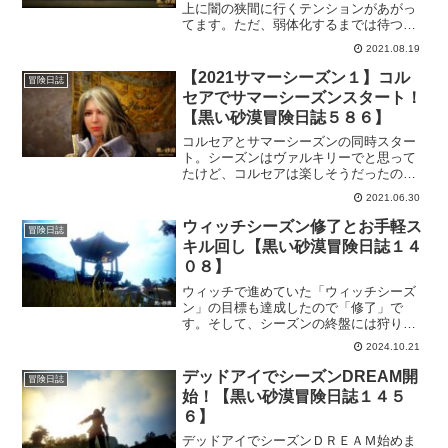
上に闇の狭間に行くテンションがあがっ
てます。ただ、弱体化するまでは待つつ
もりだけど。そうはいってもイベント期
2021.08.19
間も限られているので、もしかしたら出
現ホヤホヤでも行かないといけないか
【2021サマーシーズン１】コル
冒険日誌
も。なので位置とか箱を確認してまし
セアでサマーシーズンスタート！
た。
【黒い砂漠冒険日誌５８６】
コルセアとサマーシーズンの同時スター
ト。シーズンはヴァルキリーでと思って
たけど、コルセアは楽しそうだったので
誘惑に負けました。その分、始めたばか
2021.06.30
りですけど楽しめてます。操作に不慣れ
だから時々キャラを見失うけど、徐々に
ウィッチシーズン修了とお手軽ス
冒険日誌
慣れて行こうかな。
キル回し【黒い砂漠冒険日誌１４
０８】
ウィッチで進めていた「ウィッチシーズ
ン」の目標も達成したので「修了」で
す。そして、シーズンの終盤には狩りを
してレベル上げが残ってるので、いつも
2024.10.21
どおり「ポリの森」で狩りをします。そ
の時に私なりの「お手軽スキル回し」も
デッドアイでシーズンDREAM開
冒険日誌
紹介しておきます。
始！【黒い砂漠冒険日誌１４５
６】
デッドアイでシーズンＤＲＥＡＭ始めま