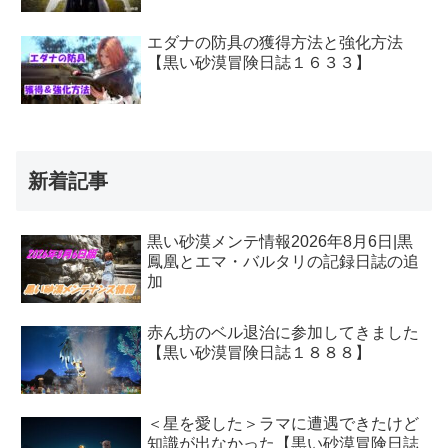
エダナの防具の獲得方法と強化方法
【黒い砂漠冒険日誌１６３３】
新着記事
黒い砂漠メンテ情報2026年8月6日|黒
鳳凰とエマ・バルタリの記録日誌の追
加
赤ん坊のベル退治に参加してきました
【黒い砂漠冒険日誌１８８８】
＜星を愛した＞ラマに遭遇できたけど
知識が出なかった【黒い砂漠冒険日誌