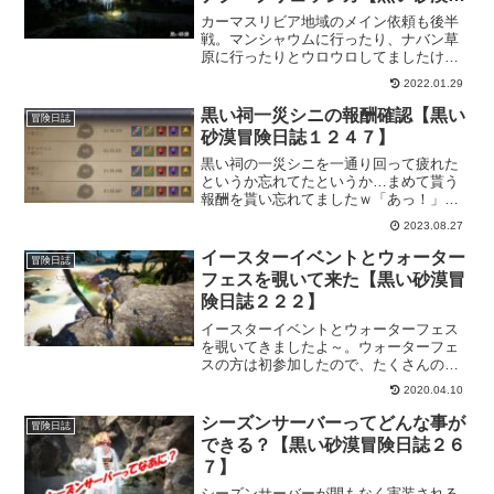
険日誌７５２】
カーマスリビア地域のメイン依頼も後半
戦。マンシャウムに行ったり、ナバン草
原に行ったりとウロウロしてましたけ
ど、狩りが楽になってる分楽しく進めら
2022.01.29
れています。ついでに、ナク・ブリュッ
シカに初挑戦してみたりと、何やかんや
黒い祠一災シニの報酬確認【黒い
冒険日誌
と遊んでます。ついでにアビスグリフォ
砂漠冒険日誌１２４７】
ンも！
黒い祠の一災シニを一通り回って疲れた
というか忘れてたというか…まめて貰う
報酬を貰い忘れてましたｗ「あっ！」と
思って急いでもらってきました！今度は
2023.08.27
何が出るかなー。楽しみです。旦の籠手
は出ないとしてもなんかいいの出たら嬉
イースターイベントとウォーター
冒険日誌
しいけど、一災シニか…ｗ
フェスを覗いて来た【黒い砂漠冒
険日誌２２２】
イースターイベントとウォーターフェス
を覗いてきましたよ～。ウォーターフェ
スの方は初参加したので、たくさんの依
頼があって若干満腹気味ｗあと、やっぱ
2020.04.10
りベルの報酬束が気になるのでとりあえ
ずはカニだけでもと思って行ってきまし
シーズンサーバーってどんな事が
冒険日誌
た。散々な結果になったので、ヴァルぽ
できる？【黒い砂漠冒険日誌２６
んにお任せすることにもなったりｗ
７】
シーズンサーバーが間もなく実装される