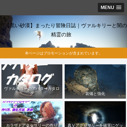
MENU
【黒い砂漠】まったり冒険日誌｜ヴァルキリーと闇の
精霊の旅
本ページはプロモーションが含まれています。
ヴァルキリーのアバターカタロ
グ
装備と強化
カラザドアクセサリーの作り
真Ⅴアクセサリーを確実にゲッ