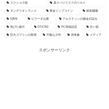
スクショ小技
真Ⅴバジリスクのベルト
ダンデリオンランス
黄金インプコイン
銀刺繍服
6周年
ビラーギ山塞
アルスティンの錬金日誌を
焦げた破片
GTX760
PC登録設定
古い箱
巨大ゴブリンの祭壇
不敵な少年
荷車象
メディア
スポンサーリンク