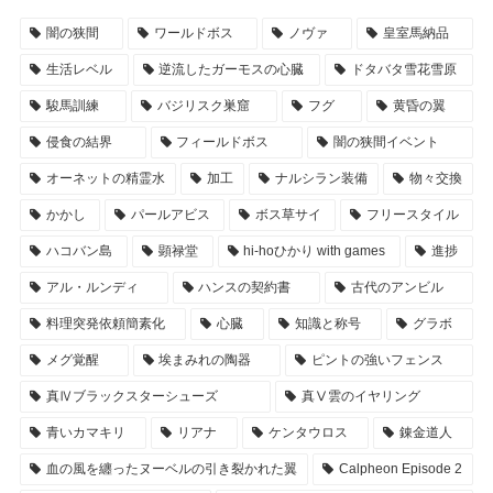
闇の狭間
ワールドボス
ノヴァ
皇室馬納品
生活レベル
逆流したガーモスの心臓
ドタバタ雪花雪原
駿馬訓練
バジリスク巣窟
フグ
黄昏の翼
侵食の結界
フィールドボス
闇の狭間イベント
オーネットの精霊水
加工
ナルシラン装備
物々交換
かかし
パールアビス
ボス草サイ
フリースタイル
ハコバン島
顕禄堂
hi-hoひかり with games
進捗
アル・ルンディ
ハンスの契約書
古代のアンビル
料理突発依頼簡素化
心臓
知識と称号
グラボ
メグ覚醒
埃まみれの陶器
ピントの強いフェンス
真Ⅳブラックスターシューズ
真Ⅴ雲のイヤリング
青いカマキリ
リアナ
ケンタウロス
錬金道人
血の風を纏ったヌーベルの引き裂かれた翼
Calpheon Episode 2