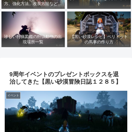
方、強化方法、改良方法などま
ト
とめ【黒い砂漠冒険日誌１４１
７】
珍しい狩猟図鑑の狩猟動物の出
【黒い砂漠レシピ】ペリドット
現場所一覧
の馬車の作り方
9周年イベントのプレゼントボックスを退
治してきた【黒い砂漠冒険日誌１２８５】
イベント