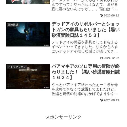
んですって！やったね！なんて、まだ素
直に喜べないんですが。。。理由は「ど
んなものかわかんないから」となりま
2020.06.12
す。なので、個人的なメモ代わりとして
記事にしておこうと思いました。
デッドアイのリボルバーとショッ
冒険日誌
トガンの家具もらいました【黒い
砂漠冒険日誌１４５３】
デッドアイの武器を家具としてもらえる
イベントやってきました。なんかものす
ごいデッドアイ推しな感じが漂ってきま
すが、それだけ期待が大きいのかもです
2024.12.22
ね。私もかなり期待してるので、しっか
りとイベント終わらせて楽しみに待ちた
バアマキアのソロ専用の冒険が終
アトラクシオン
いです！
わりました！【黒い砂漠冒険日誌
１６２４】
やっとバアマキア終わったぁー！糸かせ
を攻略できなくて放置してましたけど、
改編と現代の利器のおかげでようやくク
リアし、その後はスムーズに攻略するこ
2025.08.13
とができました。ちょっとしたパズル要
素は楽しめるけど、あまりにガチになっ
てくると弱いのですｗ
スポンサーリンク