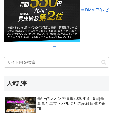
⇒DMM.TVレビ
ュー
人気記事
黒い砂漠メンテ情報2026年8月6日|黒
鳳凰とエマ・バルタリの記録日誌の追
加