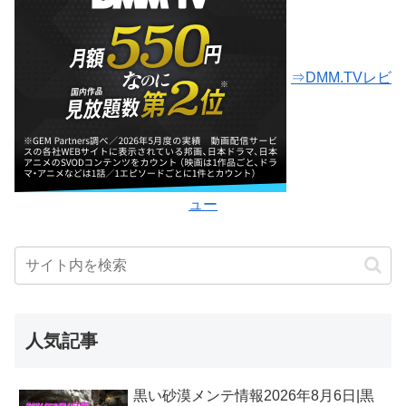
⇒DMM.TVレビ
ュー
人気記事
黒い砂漠メンテ情報2026年8月6日|黒