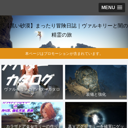
MENU
【黒い砂漠】まったり冒険日誌｜ヴァルキリーと闇の
精霊の旅
本ページはプロモーションが含まれています。
ヴァルキリーのアバターカタロ
グ
装備と強化
カラザドアクセサリーの作り
真Ⅴアクセサリーを確実にゲッ