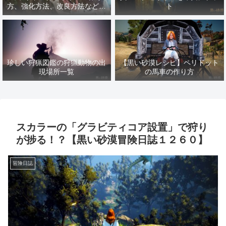
方、強化方法、改良方法などま
ト
とめ【黒い砂漠冒険日誌１４１
７】
珍しい狩猟図鑑の狩猟動物の出
【黒い砂漠レシピ】ペリドット
現場所一覧
の馬車の作り方
スカラーの「グラビティコア設置」で狩り
が捗る！？【黒い砂漠冒険日誌１２６０】
冒険日誌