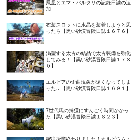
鳳凰とエマ・バルタリの記録日誌の追
加
衣装スロットに水晶を装着しようと思
ったら【黒い砂漠冒険日誌１６７６】
渇望する太古の結晶で太古装備を強化
してみる！【黒い砂漠冒険日誌１７８
０】
エルビアの歪曲現象が遠くなってしま
った…【黒い砂漠冒険日誌１６９１】
7世代馬の捕獲にすんごく時間かかっ
た【黒い砂漠冒険日誌１８２３】
狩猟授業終わりました！オルビウム・