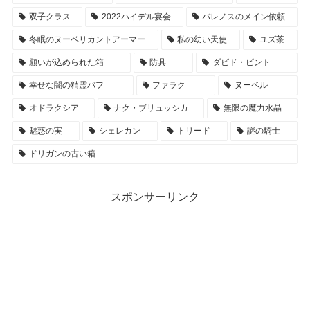
双子クラス
2022ハイデル宴会
バレノスのメイン依頼
冬眠のヌーベリカントアーマー
私の幼い天使
ユズ茶
願いが込められた箱
防具
ダビド・ピント
幸せな闇の精霊バフ
ファラク
ヌーベル
オドラクシア
ナク・ブリュッシカ
無限の魔力水晶
魅惑の実
シェレカン
トリード
謎の騎士
ドリガンの古い箱
スポンサーリンク