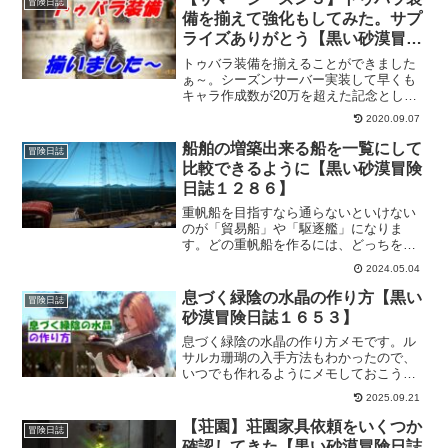
冒険日誌
備を揃えて強化もしてみた。サプ
ライズありがとう【黒い砂漠冒険
日誌２７４】
トゥバラ装備を揃えることができました
ぁ～。シーズンサーバー実装して早くも
キャラ作成数が20万を超えた記念として
「サプライズクーポン」が配布されまし
2020.09.07
た。おかげで、メイン武器、補助武器、
防具一式、アクセサリー一式と一部強化
船舶の増築出来る船を一覧にして
冒険日誌
までできました。これで、シーズンサー
比較できるように【黒い砂漠冒険
バー用の装備が揃った事になりました。
日誌１２８６】
やったぜぃ！
重帆船を目指すなら通らないといけない
のが「貿易船」や「駆逐艦」になりま
す。どの重帆船を作るには、どっちを作
るべきか？なんて悩みを減らせる一覧を
2024.05.04
作りました。性能の比較ですけどもｗこ
れで、どの重帆船を作ればいいかがわか
息づく緑陰の水晶の作り方【黒い
冒険日誌
りやすいかなーと思いました。
砂漠冒険日誌１６５３】
息づく緑陰の水晶の作り方メモです。ル
サルカ珊瑚の入手方法もわかったので、
いつでも作れるようにメモしておこうと
思いました。こうしておけば、見返すの
2025.09.21
も楽になるので、自分用の記事とも言え
ますな。
【荘園】荘園家具依頼をいくつか
冒険日誌
確認してきた【黒い砂漠冒険日誌