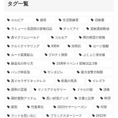
タグ一覧
エルビア
栽培
生活熟練度
召喚書
ラミュート流浪団の冒険日誌
デッドアイ
貢献度経験値
真Ⅴクツムシールド
コルセア
闇の精霊の冒険
テルミナイヤリング
9周年
光明石
セージ覚醒
ルード硫黄鉱山
プロティ洞窟
ぷくぷく潜水服
錬金石の作り方
10周年イベント冒険日誌 3巻
バッグ枠拡張
サンタビレ
最大攻撃力制限
真Ⅴカラザドネックレス
疾風の馬具
イレズラ
調和の霊薬
マノスアクセサリー
ドケビの箱
演奏
羅針盤類アイテム
黒い砂漠グッズ
古書と記章
料理
髪型
竹葉軍伝
2023サマーシーズン
印章
ラットを思い出に
ブラックスターソード
2022年