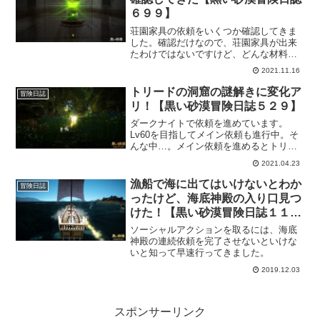
６９９】
荘園家具の依頼をいくつか確認してきま
した。確認だけなので、荘園家具が出来
たわけではないですけど、どんな材料や
知識が必要なのかがわかったので、出来
2021.11.16
るところから進めて行こうと思ってま
す。取引所で買えば早そうなものもあり
トリードの洞窟の謎解きに変化ア
冒険日誌
ますけど、しばらくは採集で頑張ってみ
リ！【黒い砂漠冒険日誌５２９】
ます。
ダークナイトで依頼を進めています。
Lv60を目指してメイン依頼も進行中。そ
んな中…。メイン依頼を進めるとトリー
ドの洞窟に行く事になり、謎解きをする
2021.04.23
ことになります。そこでの答えが微妙に
変化しています。ただ、変化とは言って
漁船で海に出てはいけないとわか
冒険日誌
も大した変化ではないので気軽にどうぞ
ったけど、海底神殿の入り口見つ
です。
けた！【黒い砂漠冒険日誌１１
１】
ソーシャルアクションを取るには、海底
神殿の連続依頼を完了させないといけな
いと知って早速行ってきました。
2019.12.03
スポンサーリンク