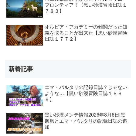
フロンティア！【黒い砂漠冒険日誌１
７８３】
オルビア・アカデミーの難関だった知
識を取ることが出来た【黒い砂漠冒険
日誌１７７２】
新着記事
エマ・バルタリの記録日誌？じゃない
ような…【黒い砂漠冒険日誌１８８
９】
黒い砂漠メンテ情報2026年8月6日|黒
鳳凰とエマ・バルタリの記録日誌の追
加