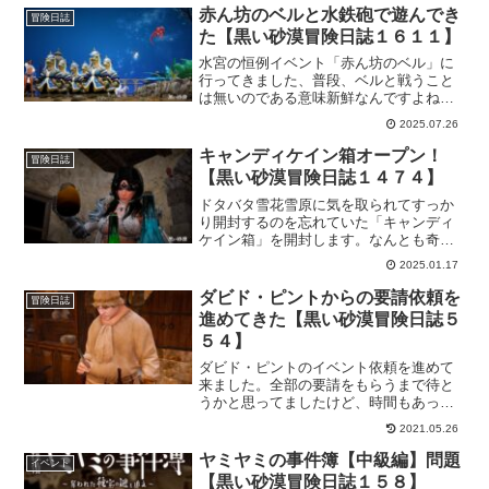
てるんですが、今回は、1か月やったらど
赤ん坊のベルと水鉄砲で遊んでき
冒険日誌
れだけレベルが上がるのか確認してまし
た【黒い砂漠冒険日誌１６１１】
た。
水宮の恒例イベント「赤ん坊のベル」に
行ってきました、普段、ベルと戦うこと
は無いのである意味新鮮なんですよね。
ただ、そこまで美味しい報酬と言えるほ
2025.07.26
ど攻撃を当てられたイメージが無いの
で、今回はどんな感じで戦えるのか不安
キャンディケイン箱オープン！
冒険日誌
でしかありません。
【黒い砂漠冒険日誌１４７４】
ドタバタ雪花雪原に気を取られてすっか
り開封するのを忘れていた「キャンディ
ケイン箱」を開封します。なんとも奇跡
的に「100個」あったので、これは何かい
2025.01.17
いことが起こる予感ｗなんて意気込んで
たらガッカリするのが目に見えているの
ダビド・ピントからの要請依頼を
冒険日誌
で…。
進めてきた【黒い砂漠冒険日誌５
５４】
ダビド・ピントのイベント依頼を進めて
来ました。全部の要請をもらうまで待と
うかと思ってましたけど、時間もあった
ので進めて来ました。特に困る事もない
2021.05.26
ようなイベントで助かります。必要なも
のを集めてダビド・ピントのところに持
ヤミヤミの事件簿【中級編】問題
イベント
って行って渡すだけなので簡単。
【黒い砂漠冒険日誌１５８】