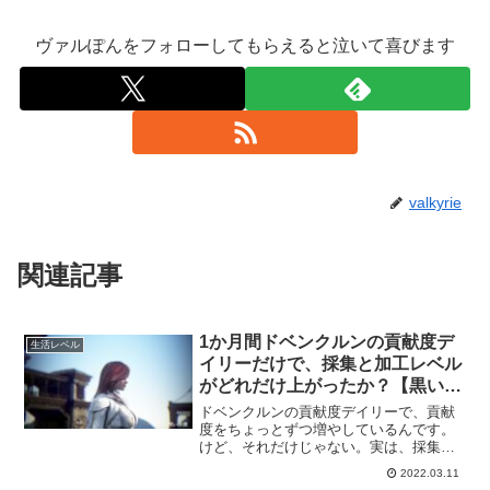
ヴァルぽんをフォローしてもらえると泣いて喜びます
valkyrie
関連記事
1か月間ドベンクルンの貢献度デ
生活レベル
イリーだけで、採集と加工レベル
がどれだけ上がったか？【黒い砂
漠冒険日誌７９７】
ドベンクルンの貢献度デイリーで、貢献
度をちょっとずつ増やしているんです。
けど、それだけじゃない。実は、採集と
加工レベルも上げることが出来たりする
2022.03.11
んですよね。で、キャラを変えながらし