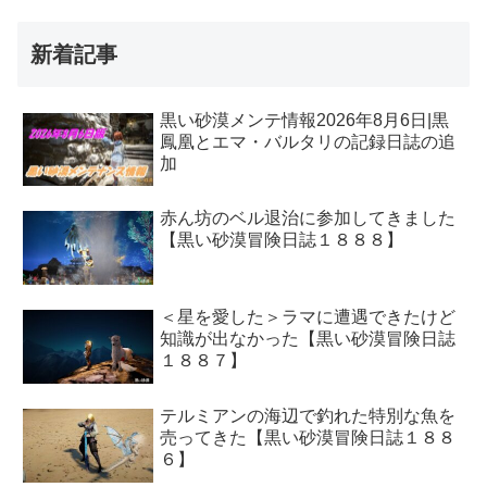
新着記事
黒い砂漠メンテ情報2026年8月6日|黒
鳳凰とエマ・バルタリの記録日誌の追
加
赤ん坊のベル退治に参加してきました
【黒い砂漠冒険日誌１８８８】
＜星を愛した＞ラマに遭遇できたけど
知識が出なかった【黒い砂漠冒険日誌
１８８７】
テルミアンの海辺で釣れた特別な魚を
売ってきた【黒い砂漠冒険日誌１８８
６】