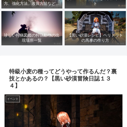
方、強化方法、改良方法などま
ト
とめ【黒い砂漠冒険日誌１４１
７】
珍しい狩猟図鑑の狩猟動物の出
【黒い砂漠レシピ】ペリドット
現場所一覧
の馬車の作り方
特級小麦の種ってどうやって作るんだ？裏
技とかあるの？【黒い砂漠冒険日誌１３
４】
イベント