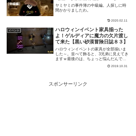
ヤミヤミの事件簿の中級編。人探しに時
間かかりましたわ。
2020.02.11
ハロウィンイベント家具揃った
イベント
よ！ゲルディアに魔力の欠片渡し
て来た【黒い砂漠冒険日誌８３】
ハロウィンイベントの家具が全部揃いま
した～。並べて飾ると、3兄弟に見えてき
ますｗ最後のは、ちょっと悩んだんです
けどネタにもなると思って交換してきま
2019.10.31
した。
スポンサーリンク