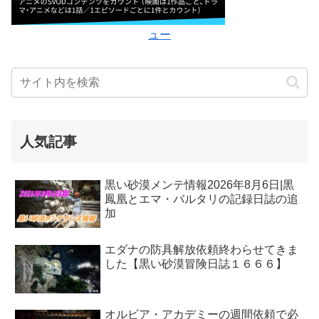
ュー
人気記事
黒い砂漠メンテ情報2026年8月6日|黒
鳳凰とエマ・バルタリの記録日誌の追
加
エダナの防具解放依頼終わらせてきま
した【黒い砂漠冒険日誌１６６６】
オルビア・アカデミーの週間依頼で必