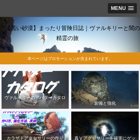
MENU
【黒い砂漠】まったり冒険日誌｜ヴァルキリーと闇の
精霊の旅
本ページはプロモーションが含まれています。
ヴァルキリーのアバターカタロ
グ
装備と強化
カラザドアクセサリーの作り
真Ⅴアクセサリーを確実にゲッ