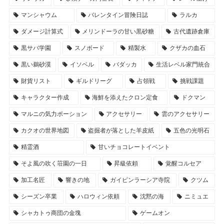
マンシャウム
バレンタイン冒険日誌
ラルカ
ダメージ計算式
メリンドーラの甘い黒砂糖
古代遺跡倉庫
黒サバ学園
スノボード
精製水
クザカの血石
黒い鵜砂漠
イソベル
バダッカ
生活レベル家門統合
財貨リスト
ギルドリーグ
占領戦
挑戦課題
キャラクター作成
海鮮を添えたクロン定食
ドクマン
マルニの気力ポーション
アクセサリー
雲のアクセサリー
カクオの世界地図
盗掘者が落とした羊皮紙
五色の光明石
精霊酒
甘いチョコレートイベント
そよ風の吹く荘園の一日
昇級依頼
覚醒コルセア
加工名匠
響きの地
ガイピンラーシア寺院
クツム
シーズン卒業
ハロウィン依頼
沈黙の海
ニミュエ
シャカトゥ商団の金塊
ゲームオン