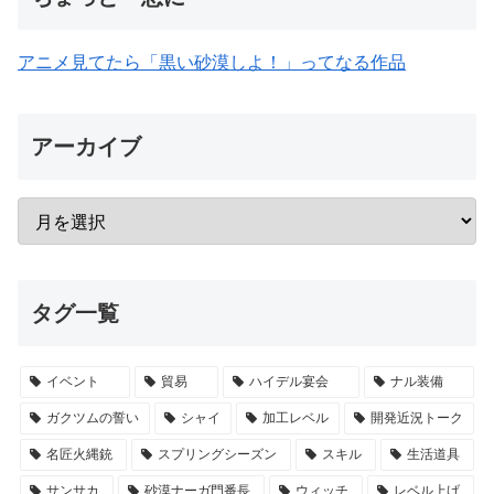
アニメ見てたら「黒い砂漠しよ！」ってなる作品
アーカイブ
タグ一覧
イベント
貿易
ハイデル宴会
ナル装備
ガクツムの誓い
シャイ
加工レベル
開発近況トーク
名匠火縄銃
スプリングシーズン
スキル
生活道具
サンサカ
砂漠ナーガ門番長
ウィッチ
レベル上げ