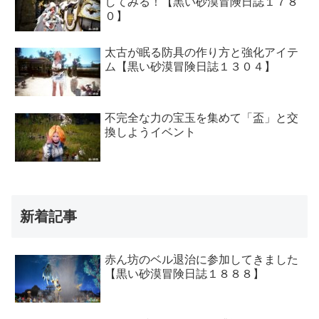
してみる！【黒い砂漠冒険日誌１７８
０】
太古が眠る防具の作り方と強化アイテ
ム【黒い砂漠冒険日誌１３０４】
不完全な力の宝玉を集めて「盃」と交
換しようイベント
新着記事
赤ん坊のベル退治に参加してきました
【黒い砂漠冒険日誌１８８８】