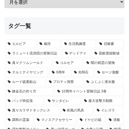
タグ一覧
エルビア
栽培
生活熟練度
召喚書
ラミュート流浪団の冒険日誌
デッドアイ
貢献度経験値
真Ⅴクツムシールド
コルセア
闇の精霊の冒険
テルミナイヤリング
9周年
光明石
セージ覚醒
ルード硫黄鉱山
プロティ洞窟
ぷくぷく潜水服
錬金石の作り方
10周年イベント冒険日誌 3巻
バッグ枠拡張
サンタビレ
最大攻撃力制限
真Ⅴカラザドネックレス
疾風の馬具
イレズラ
調和の霊薬
マノスアクセサリー
ドケビの箱
演奏