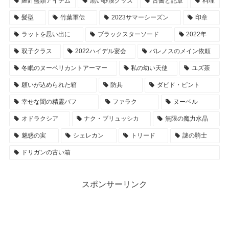
羅針盤類アイテム
黒い砂漠グッズ
古書と記章
料理
髪型
竹葉軍伝
2023サマーシーズン
印章
ラットを思い出に
ブラックスターソード
2022年
双子クラス
2022ハイデル宴会
バレノスのメイン依頼
冬眠のヌーベリカントアーマー
私の幼い天使
ユズ茶
願いが込められた箱
防具
ダビド・ピント
幸せな闇の精霊バフ
ファラク
ヌーベル
オドラクシア
ナク・ブリュッシカ
無限の魔力水晶
魅惑の実
シェレカン
トリード
謎の騎士
ドリガンの古い箱
スポンサーリンク