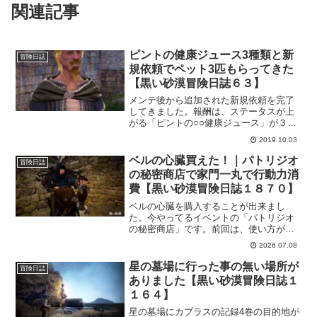
関連記事
ピントの健康ジュース3種類と新
冒険日誌
規依頼でペット3匹もらってきた
【黒い砂漠冒険日誌６３】
メンテ後から追加された新規依頼を完了
してきました。報酬は、ステータスが上
がる「ピントの○○健康ジュース」が３種
類と、ペットが３匹。どれもお得なので
2019.10.03
忘れずにもらっておきましょう。
ベルの心臓買えた！｜パトリジオ
冒険日誌
の秘密商店で家門一丸で行動力消
費【黒い砂漠冒険日誌１８７０】
ベルの心臓を購入することが出来まし
た。今やってるイベントの「パトリジオ
の秘密商店」です。前回は、使い方がわ
からなかった「予約」ボタンの使い方を
2026.07.08
理解していたので、資金不足で諦める必
要もなくすんなり購入することができま
星の墓場に行った事の無い場所が
冒険日誌
した。
ありました【黒い砂漠冒険日誌１
１６４】
星の墓場にカプラスの記録4巻の目的地が