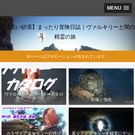
MENU
【黒い砂漠】まったり冒険日誌｜ヴァルキリーと闇の
精霊の旅
本ページはプロモーションが含まれています。
ヴァルキリーのアバターカタロ
グ
装備と強化
カラザドアクセサリーの作り
真Ⅴアクセサリーを確実にゲッ