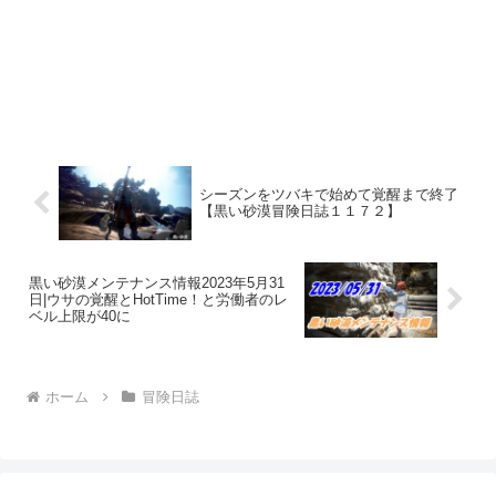
シーズンをツバキで始めて覚醒まで終了
【黒い砂漠冒険日誌１１７２】
黒い砂漠メンテナンス情報2023年5月31
日|ウサの覚醒とHotTime！と労働者のレ
ベル上限が40に
ホーム
冒険日誌