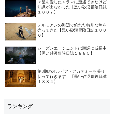
＜星を愛した＞ラマに遭遇できたけど
知識が出なかった【黒い砂漠冒険日誌
１８８７】
テルミアンの海辺で釣れた特別な魚を
売ってきた【黒い砂漠冒険日誌１８８
６】
シーズンエージェントは順調に成長中
【黒い砂漠冒険日誌１８８５】
第3期のオルビア・アカデミーも張り
切って行きます！【黒い砂漠冒険日誌
１８８４】
ランキング