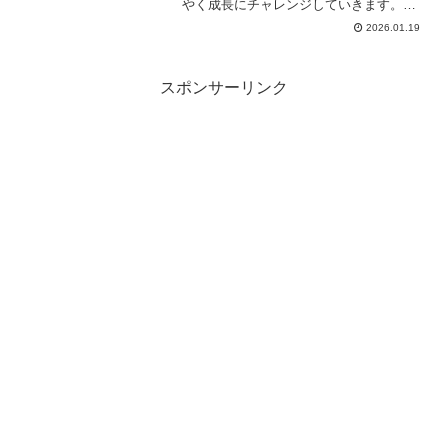
やく成長にチャレンジしていきます。下
落ナシ、破壊ナシの素敵リニューアルな
2026.01.19
ので、この機会に必要な錬金石はサクッ
と成長させたい！そう思うのですが、や
はりそんなに甘くはないようです。
スポンサーリンク