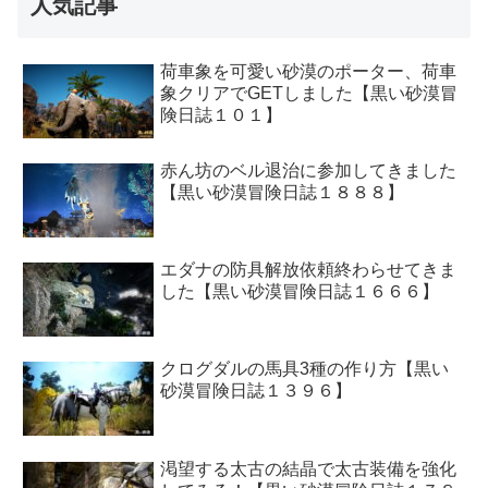
人気記事
荷車象を可愛い砂漠のポーター、荷車
象クリアでGETしました【黒い砂漠冒
険日誌１０１】
赤ん坊のベル退治に参加してきました
【黒い砂漠冒険日誌１８８８】
エダナの防具解放依頼終わらせてきま
した【黒い砂漠冒険日誌１６６６】
クログダルの馬具3種の作り方【黒い
砂漠冒険日誌１３９６】
渇望する太古の結晶で太古装備を強化