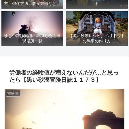
方、強化方法、改良方法などま
ト
とめ【黒い砂漠冒険日誌１４１
７】
珍しい狩猟図鑑の狩猟動物の出
【黒い砂漠レシピ】ペリドット
現場所一覧
の馬車の作り方
労働者の経験値が増えないんだが…と思っ
たら【黒い砂漠冒険日誌１１７３】
冒険日誌