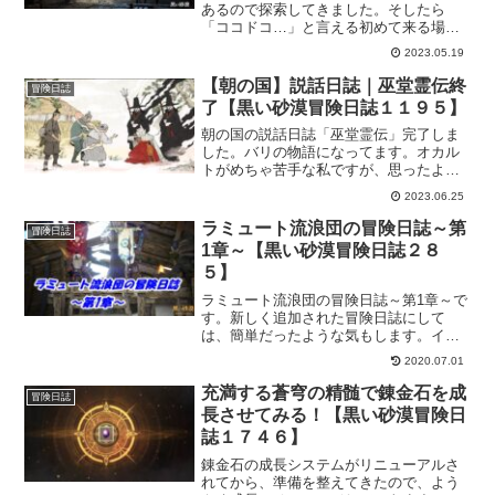
あるので探索してきました。そしたら
「ココドコ…」と言える初めて来る場所
がありました。星の墓場は「強い」とい
2023.05.19
イメージしかなかったので、周りが全く
見えてなかったんでしょうねｗ目的地も
【朝の国】説話日誌｜巫堂霊伝終
冒険日誌
把握したので、とりあずはウロウロ。
了【黒い砂漠冒険日誌１１９５】
朝の国の説話日誌「巫堂霊伝」完了しま
した。バリの物語になってます。オカル
トがめちゃ苦手な私ですが、思ったより
だいじょぶでしたｗこういう話って物悲
2023.06.25
しいっていうのはあるある。巫堂霊であ
るバリの話も想像通りに悲しいお話でし
ラミュート流浪団の冒険日誌～第
冒険日誌
た。
1章～【黒い砂漠冒険日誌２８
５】
ラミュート流浪団の冒険日誌～第1章～で
す。新しく追加された冒険日誌にして
は、簡単だったような気もします。イベ
ントありきなところもあると思うので難
2020.07.01
しくても困りますけどｗそんな感じでサ
クッとラミュート流浪団の冒険日誌第1章
充満する蒼穹の精髄で錬金石を成
冒険日誌
完了しました。
長させてみる！【黒い砂漠冒険日
誌１７４６】
錬金石の成長システムがリニューアルさ
れてから、準備を整えてきたので、よう