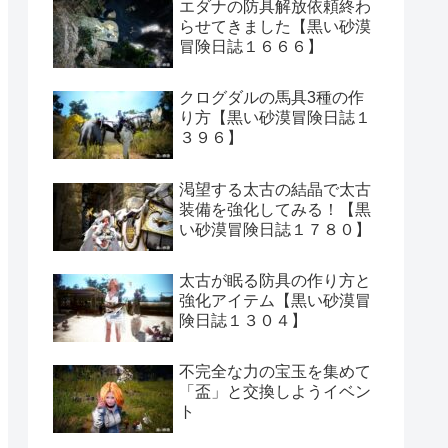
エダナの防具解放依頼終わ
らせてきました【黒い砂漠
冒険日誌１６６６】
クログダルの馬具3種の作
り方【黒い砂漠冒険日誌１
３９６】
渇望する太古の結晶で太古
装備を強化してみる！【黒
い砂漠冒険日誌１７８０】
太古が眠る防具の作り方と
強化アイテム【黒い砂漠冒
険日誌１３０４】
不完全な力の宝玉を集めて
「盃」と交換しようイベン
ト