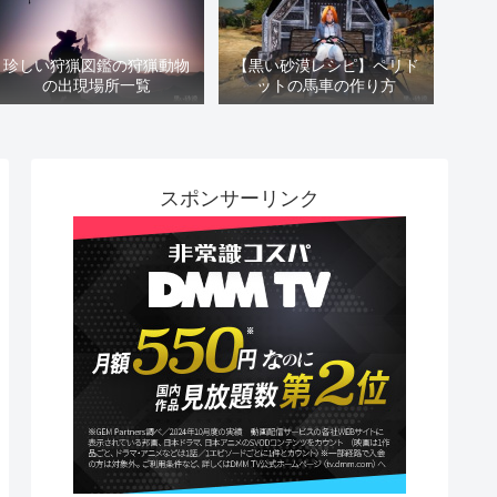
珍しい狩猟図鑑の狩猟動物
【黒い砂漠レシピ】ペリド
の出現場所一覧
ットの馬車の作り方
スポンサーリンク