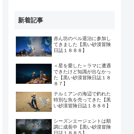
新着記事
赤ん坊のベル退治に参加し
てきました【黒い砂漠冒険
日誌１８８８】
＜星を愛した＞ラマに遭遇
できたけど知識が出なかっ
た【黒い砂漠冒険日誌１８
８７】
テルミアンの海辺で釣れた
特別な魚を売ってきた【黒
い砂漠冒険日誌１８８６】
シーズンエージェントは順
調に成長中【黒い砂漠冒険
日誌１８８５】