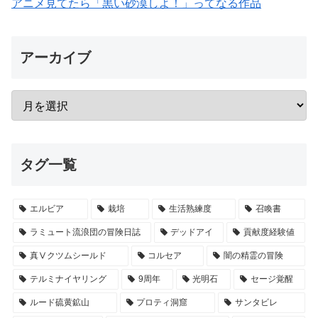
アニメ見てたら「黒い砂漠しよ！」ってなる作品
アーカイブ
タグ一覧
エルビア
栽培
生活熟練度
召喚書
ラミュート流浪団の冒険日誌
デッドアイ
貢献度経験値
真Ⅴクツムシールド
コルセア
闇の精霊の冒険
テルミナイヤリング
9周年
光明石
セージ覚醒
ルード硫黄鉱山
プロティ洞窟
サンタビレ