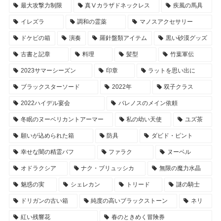
最大攻撃力制限
真Ⅴカラザドネックレス
疾風の馬具
イレズラ
調和の霊薬
マノスアクセサリー
ドケビの箱
演奏
羅針盤類アイテム
黒い砂漠グッズ
古書と記章
料理
髪型
竹葉軍伝
2023サマーシーズン
印章
ラットを思い出に
ブラックスターソード
2022年
双子クラス
2022ハイデル宴会
バレノスのメイン依頼
冬眠のヌーベリカントアーマー
私の幼い天使
ユズ茶
願いが込められた箱
防具
ダビド・ピント
幸せな闇の精霊バフ
ファラク
ヌーベル
オドラクシア
ナク・ブリュッシカ
無限の魔力水晶
魅惑の実
シェレカン
トリード
謎の騎士
ドリガンの古い箱
純度の高いブラックストーン
ネリ
紅い残響花
春のときめく冒険券