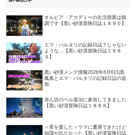
オルビア・アカデミーの生活授業は順
調です【黒い砂漠冒険日誌１８９０】
エマ・バルタリの記録日誌？じゃない
ような…【黒い砂漠冒険日誌１８８
９】
黒い砂漠メンテ情報2026年8月6日|黒
鳳凰とエマ・バルタリの記録日誌の追
加
赤ん坊のベル退治に参加してきました
【黒い砂漠冒険日誌１８８８】
＜星を愛した＞ラマに遭遇できたけど
知識が出なかった【黒い砂漠冒険日誌