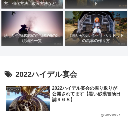
方、強化方法、改良方法などま
ト
とめ【黒い砂漠冒険日誌１４１
７】
珍しい狩猟図鑑の狩猟動物の出
【黒い砂漠レシピ】ペリドット
現場所一覧
の馬車の作り方
2022ハイデル宴会
2022ハイデル宴会の振り返りが
イベント
公開されてます【黒い砂漠冒険日
誌９６８】
2022.09.27