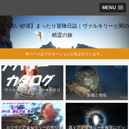
MENU
【黒い砂漠】まったり冒険日誌｜ヴァルキリーと闇の
精霊の旅
本ページはプロモーションが含まれています。
ヴァルキリーのアバターカタロ
グ
装備と強化
カラザドアクセサリーの作り
真Ⅴアクセサリーを確実にゲッ