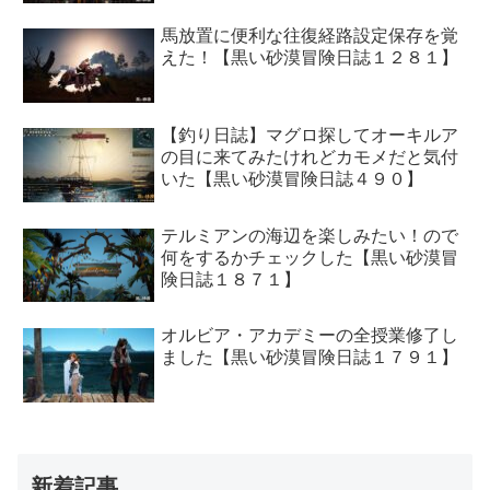
馬放置に便利な往復経路設定保存を覚
えた！【黒い砂漠冒険日誌１２８１】
【釣り日誌】マグロ探してオーキルア
の目に来てみたけれどカモメだと気付
いた【黒い砂漠冒険日誌４９０】
テルミアンの海辺を楽しみたい！ので
何をするかチェックした【黒い砂漠冒
険日誌１８７１】
オルビア・アカデミーの全授業修了し
ました【黒い砂漠冒険日誌１７９１】
新着記事