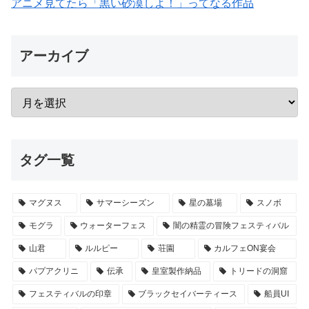
アニメ見てたら「黒い砂漠しよ！」ってなる作品
アーカイブ
タグ一覧
マグヌス
サマーシーズン
星の墓場
スノボ
モグラ
ウォーターフェス
闇の精霊の冒険フェスティバル
山君
ルルピー
荘園
カルフェON宴会
パプアクリニ
伝承
皇室製作納品
トリードの洞窟
フェスティバルの印章
ブラックセイバーティース
船員UI