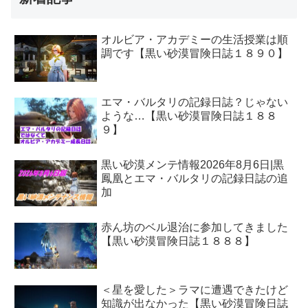
オルビア・アカデミーの生活授業は順
調です【黒い砂漠冒険日誌１８９０】
エマ・バルタリの記録日誌？じゃない
ような…【黒い砂漠冒険日誌１８８
９】
黒い砂漠メンテ情報2026年8月6日|黒
鳳凰とエマ・バルタリの記録日誌の追
加
赤ん坊のベル退治に参加してきました
【黒い砂漠冒険日誌１８８８】
＜星を愛した＞ラマに遭遇できたけど
知識が出なかった【黒い砂漠冒険日誌