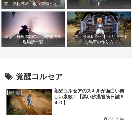
方、強化方法、改良方法などま
ト
とめ【黒い砂漠冒険日誌１４１
７】
珍しい狩猟図鑑の狩猟動物の出
【黒い砂漠レシピ】ペリドット
現場所一覧
の馬車の作り方
覚醒コルセア
覚醒コルセアのスキルが面白い楽
冒険日誌
しい素敵！【黒い砂漠冒険日誌６
４０】
2021.09.03