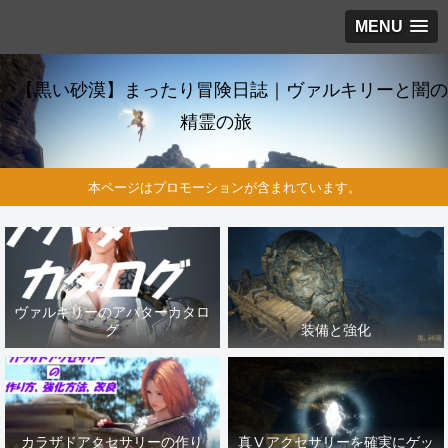
MENU
【黒い砂漠】まったり冒険日誌｜ヴァルキリーと闇の
精霊の旅
本ページはプロモーションが含まれています。
ヴァルキリーのアバターカタロ
グ
装備と強化
カラザドアクセサリーの作り
真Ⅴアクセサリーを確実にゲッ