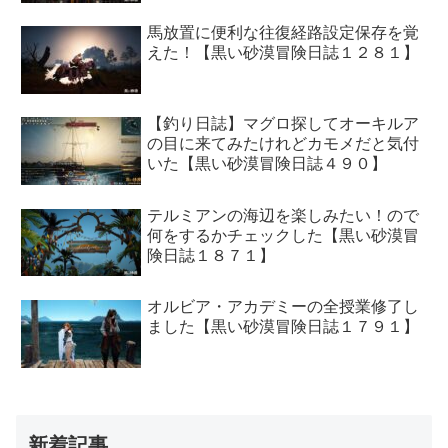
馬放置に便利な往復経路設定保存を覚
えた！【黒い砂漠冒険日誌１２８１】
【釣り日誌】マグロ探してオーキルア
の目に来てみたけれどカモメだと気付
いた【黒い砂漠冒険日誌４９０】
テルミアンの海辺を楽しみたい！ので
何をするかチェックした【黒い砂漠冒
険日誌１８７１】
オルビア・アカデミーの全授業修了し
ました【黒い砂漠冒険日誌１７９１】
新着記事