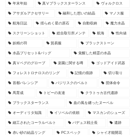
年末年始
真Ⅴブラックスターランス
ヴォルクロス
アサダルアクセサリー
融和した想いの結晶
マノス服
航海日誌
揺らめく星の原石
自動収納
魔力水晶
スクリーンショット
総合取引所メンテ
航海
性向値
妖精の羽
貿易服
ブラックストーン
水晶プリセット&バッグ
覚醒した精霊の水晶
真Ⅴベグのグローブ
楽園に関する噂
ゴッドアイド武器
フォレストロナロスのリング
記憶の痕跡
切り取り
首都バレンシア
バジリスクのベルト
団体命令
馬育成
トビーの友達
クラトゥカ古代遺跡
ブラックスターランス
血の風を纏ったヌーベル
オーディリタ知識
イソベルの依頼
マスカンのシューズ
細工されたコーラルベルト
パデュス戦士長
遺跡
赤い砂の結晶リング
PCスペック
シャイ才能開花