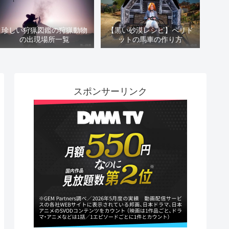
珍しい狩猟図鑑の狩猟動物
【黒い砂漠レシピ】ペリド
の出現場所一覧
ットの馬車の作り方
スポンサーリンク