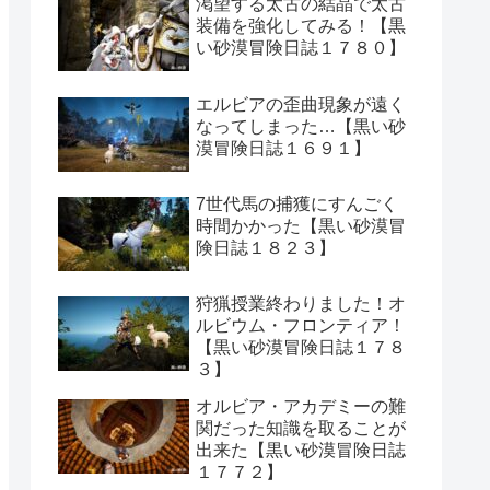
渇望する太古の結晶で太古
装備を強化してみる！【黒
い砂漠冒険日誌１７８０】
エルビアの歪曲現象が遠く
なってしまった…【黒い砂
漠冒険日誌１６９１】
7世代馬の捕獲にすんごく
時間かかった【黒い砂漠冒
険日誌１８２３】
狩猟授業終わりました！オ
ルビウム・フロンティア！
【黒い砂漠冒険日誌１７８
３】
オルビア・アカデミーの難
関だった知識を取ることが
出来た【黒い砂漠冒険日誌
１７７２】