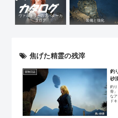
ヴァルキリーのアバターカ
タログ
装備と強化
焦げた精霊の残滓
釣
冒険日誌
砂
釣り
骨」
なア
ドキ