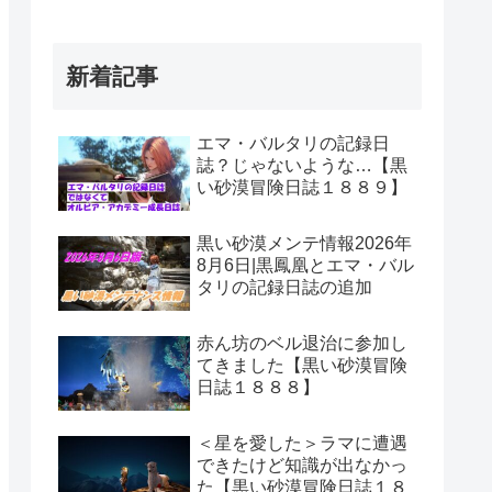
新着記事
エマ・バルタリの記録日
誌？じゃないような…【黒
い砂漠冒険日誌１８８９】
黒い砂漠メンテ情報2026年
8月6日|黒鳳凰とエマ・バル
タリの記録日誌の追加
赤ん坊のベル退治に参加し
てきました【黒い砂漠冒険
日誌１８８８】
＜星を愛した＞ラマに遭遇
できたけど知識が出なかっ
た【黒い砂漠冒険日誌１８