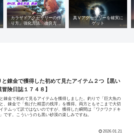
カラザドアクセサリーの作
真Ⅴアクセサリーを確実に
り方、強化方法、改良方法
ゲット
などまとめ【黒い砂漠冒険
日誌１４１７】
りと錬金で獲得した初めて見たアイテム２つ【黒い
漠冒険日誌１７４８】
と錬金で初めて見るアイテムを獲得しました。釣りで「巨大魚の
と、錬金で「焦げた精霊の残滓」を獲得。両方ともそこまで大切
イテムって訳ではないのですが、獲得した瞬間は「ワクワクドキ
」です。こういうのも黒い砂漠の楽しみですね。
2026.01.21