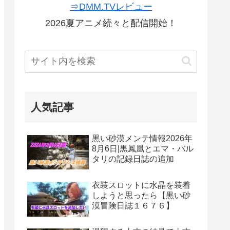
⇒DMM.TVレビュー
2026夏アニメ続々と配信開始！
人気記事
黒い砂漠メンテ情報2026年
8月6日|黒鳳凰とエマ・バル
タリの記録日誌の追加
衣装スロットに水晶を装着
しようと思ったら【黒い砂
漠冒険日誌１６７６】