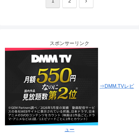
次
1
2
へ
スポンサーリンク
⇒DMM.TVレビ
ュー