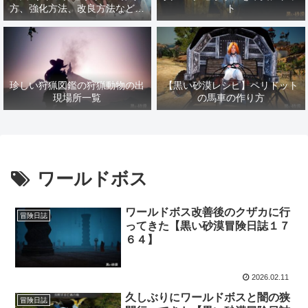
方、強化方法、改良方法などま
ト
とめ【黒い砂漠冒険日誌１４１
７】
珍しい狩猟図鑑の狩猟動物の出
【黒い砂漠レシピ】ペリドット
現場所一覧
の馬車の作り方
ワールドボス
ワールドボス改善後のクザカに行
冒険日誌
ってきた【黒い砂漠冒険日誌１７
６４】
2026.02.11
久しぶりにワールドボスと闇の狭
冒険日誌