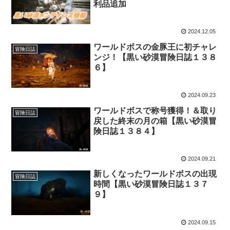
利品追加
2024.12.05
ワールドボスの金豚王に初チャレ
冒険日誌
ンジ！【黒い砂漠冒険日誌１３８
６】
2024.09.23
ワールドボスで称号獲得！＆取り
冒険日誌
戻した終末の月の箱【黒い砂漠冒
険日誌１３８４】
2024.09.21
新しくなったワールドボスの出現
冒険日誌
時間【黒い砂漠冒険日誌１３７
９】
2024.09.15