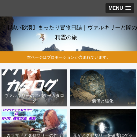
MENU
【黒い砂漠】まったり冒険日誌｜ヴァルキリーと闇の
精霊の旅
本ページはプロモーションが含まれています。
ヴァルキリーのアバターカタロ
グ
装備と強化
カラザドアクセサリーの作り
真Ⅴアクセサリーを確実にゲッ