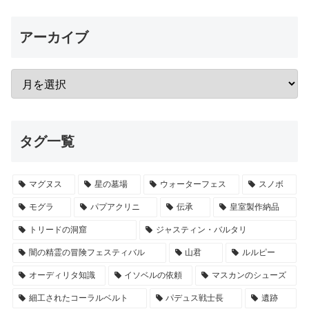
アーカイブ
タグ一覧
マグヌス
星の墓場
ウォーターフェス
スノボ
モグラ
パプアクリニ
伝承
皇室製作納品
トリードの洞窟
ジャスティン・バルタリ
闇の精霊の冒険フェスティバル
山君
ルルピー
オーディリタ知識
イソベルの依頼
マスカンのシューズ
細工されたコーラルベルト
パデュス戦士長
遺跡