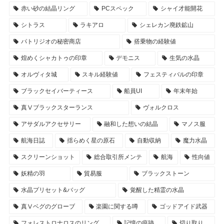
赤い砂の結晶リング
PCスペック
シャイ才能開花
シトラス
ラキアロ
シェレカン廃鉄鉱山
パトリジオの秘密商店
搭乗物の経験値
煌めくシャカトゥの印章
デモニス
生気の水晶
オルヴィタ城
スキル経験値
フェスティバルの印章
ブラックセイバーティース
船員UI
年末年始
真Ⅴブラックスターランス
ヴォルクロス
アサダルアクセサリー
融和した想いの結晶
マノス服
航海日誌
揺らめく星の原石
自動収納
魔力水晶
スクリーンショット
総合取引所メンテ
航海
性向値
妖精の羽
貿易服
ブラックストーン
水晶プリセット&バッグ
覚醒した精霊の水晶
真Ⅴベグのグローブ
楽園に関する噂
ゴッドアイド武器
フォレストロナロスのリング
記憶の痕跡
切り取り