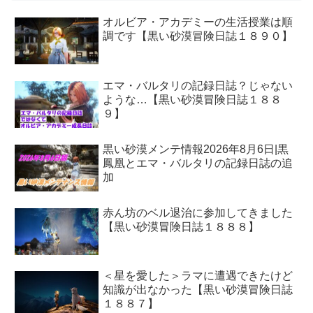
オルビア・アカデミーの生活授業は順
調です【黒い砂漠冒険日誌１８９０】
エマ・バルタリの記録日誌？じゃない
ような…【黒い砂漠冒険日誌１８８
９】
黒い砂漠メンテ情報2026年8月6日|黒
鳳凰とエマ・バルタリの記録日誌の追
加
赤ん坊のベル退治に参加してきました
【黒い砂漠冒険日誌１８８８】
＜星を愛した＞ラマに遭遇できたけど
知識が出なかった【黒い砂漠冒険日誌
１８８７】