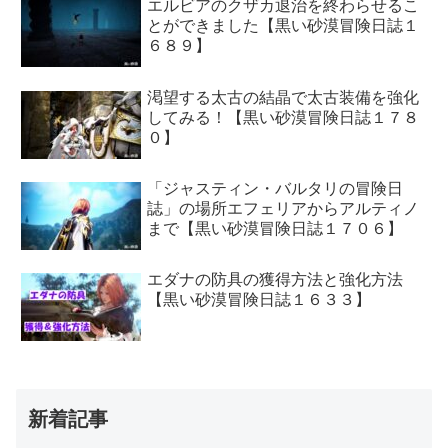
エルビアのクザカ退治を終わらせるこ
とができました【黒い砂漠冒険日誌１
６８９】
渇望する太古の結晶で太古装備を強化
してみる！【黒い砂漠冒険日誌１７８
０】
「ジャスティン・バルタリの冒険日
誌」の場所エフェリアからアルティノ
まで【黒い砂漠冒険日誌１７０６】
エダナの防具の獲得方法と強化方法
【黒い砂漠冒険日誌１６３３】
新着記事