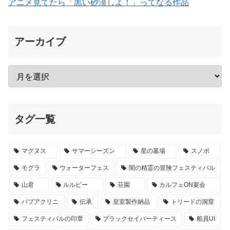
アニメ見てたら「黒い砂漠しよ！」ってなる作品
アーカイブ
タグ一覧
マグヌス
サマーシーズン
星の墓場
スノボ
モグラ
ウォーターフェス
闇の精霊の冒険フェスティバル
山君
ルルピー
荘園
カルフェON宴会
パプアクリニ
伝承
皇室製作納品
トリードの洞窟
フェスティバルの印章
ブラックセイバーティース
船員UI