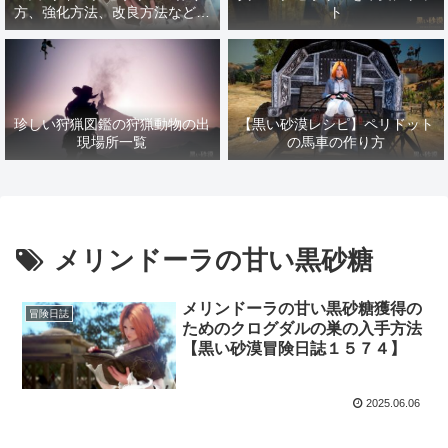
方、強化方法、改良方法などま
ト
とめ【黒い砂漠冒険日誌１４１
７】
珍しい狩猟図鑑の狩猟動物の出
【黒い砂漠レシピ】ペリドット
現場所一覧
の馬車の作り方
メリンドーラの甘い黒砂糖
メリンドーラの甘い黒砂糖獲得の
冒険日誌
ためのクログダルの巣の入手方法
【黒い砂漠冒険日誌１５７４】
2025.06.06