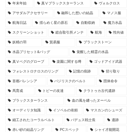
年末年始
真Ⅴブラックスターランス
ヴォルクロス
アサダルアクセサリー
融和した想いの結晶
マノス服
航海日誌
揺らめく星の原石
自動収納
魔力水晶
スクリーンショット
総合取引所メンテ
航海
性向値
妖精の羽
貿易服
ブラックストーン
水晶プリセット&バッグ
覚醒した精霊の水晶
真Ⅴベグのグローブ
楽園に関する噂
ゴッドアイド武器
フォレストロナロスのリング
記憶の痕跡
切り取り
首都バレンシア
バジリスクのベルト
団体命令
馬育成
トビーの友達
クラトゥカ古代遺跡
ブラックスターランス
血の風を纏ったヌーベル
オーディリタ知識
イソベルの依頼
マスカンのシューズ
細工されたコーラルベルト
パデュス戦士長
遺跡
赤い砂の結晶リング
PCスペック
シャイ才能開花