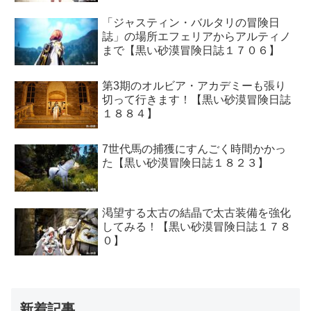
「ジャスティン・バルタリの冒険日
誌」の場所エフェリアからアルティノ
まで【黒い砂漠冒険日誌１７０６】
第3期のオルビア・アカデミーも張り
切って行きます！【黒い砂漠冒険日誌
１８８４】
7世代馬の捕獲にすんごく時間かかっ
た【黒い砂漠冒険日誌１８２３】
渇望する太古の結晶で太古装備を強化
してみる！【黒い砂漠冒険日誌１７８
０】
新着記事