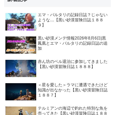
エマ・バルタリの記録日誌？じゃない
ような…【黒い砂漠冒険日誌１８８
９】
黒い砂漠メンテ情報2026年8月6日|黒
鳳凰とエマ・バルタリの記録日誌の追
加
赤ん坊のベル退治に参加してきました
【黒い砂漠冒険日誌１８８８】
＜星を愛した＞ラマに遭遇できたけど
知識が出なかった【黒い砂漠冒険日誌
１８８７】
テルミアンの海辺で釣れた特別な魚を
売ってきた【黒い砂漠冒険日誌１８８