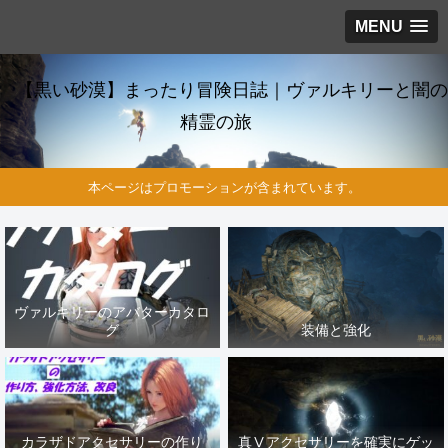
MENU
【黒い砂漠】まったり冒険日誌｜ヴァルキリーと闇の
精霊の旅
本ページはプロモーションが含まれています。
ヴァルキリーのアバターカタロ
グ
装備と強化
カラザドアクセサリーの作り
真Ⅴアクセサリーを確実にゲッ