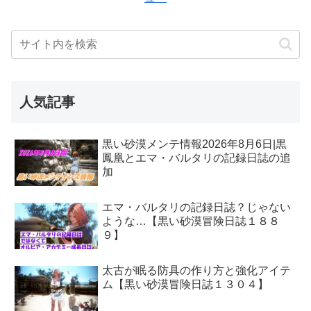
人気記事
黒い砂漠メンテ情報2026年8月6日|黒
鳳凰とエマ・バルタリの記録日誌の追
加
エマ・バルタリの記録日誌？じゃない
ような…【黒い砂漠冒険日誌１８８
９】
太古が眠る防具の作り方と強化アイテ
ム【黒い砂漠冒険日誌１３０４】