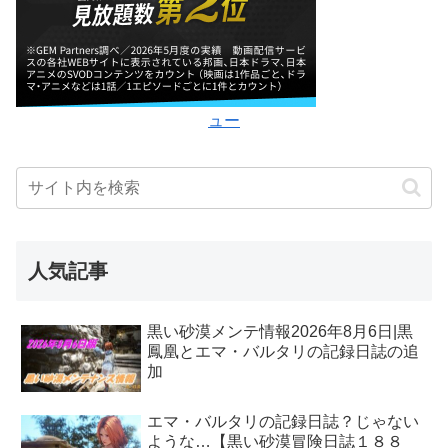
ュー
人気記事
黒い砂漠メンテ情報2026年8月6日|黒
鳳凰とエマ・バルタリの記録日誌の追
加
エマ・バルタリの記録日誌？じゃない
ような…【黒い砂漠冒険日誌１８８