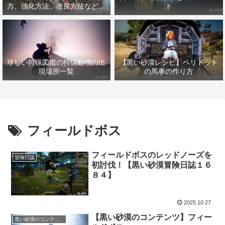
方、強化方法、改良方法などま
ト
とめ【黒い砂漠冒険日誌１４１
７】
珍しい狩猟図鑑の狩猟動物の出
【黒い砂漠レシピ】ペリドット
現場所一覧
の馬車の作り方
フィールドボス
フィールドボスのレッドノーズを
冒険日誌
初討伐！【黒い砂漠冒険日誌１６
８４】
2025.10.27
【黒い砂漠のコンテンツ】フィー
黒い砂漠のコンテンツ