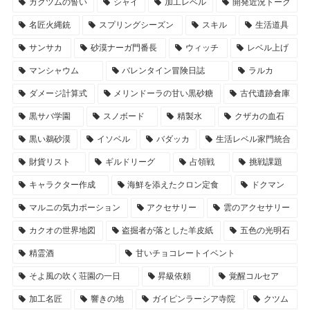
ガクツムの誓い
シャイ
加工レベル
開発近況トーク
名匠火縄銃
スプリングシーズン
スキル
生活道具
サンサカ
砂漠ナーガ門番長
ウィッチ
レベル上げ
マンシャウム
バレンタイン冒険日誌
ラルカ
ダメージ計算式
メリンドーラの甘い黒砂糖
古代遺跡倉庫
黒サバ学園
スノボード
精製水
クザカの血石
黒い鵜砂漠
イソベル
バダッカ
生活レベル家門統合
財貨リスト
ギルドリーグ
占領戦
挑戦課題
キャラクター作成
海鮮を添えたクロン定食
ドクマン
マルニの気力ポーション
アクセサリー
雲のアクセサリー
カクオの世界地図
盗掘者が落とした羊皮紙
五色の光明石
精霊酒
甘いチョコレートイベント
そよ風の吹く荘園の一日
昇級依頼
覚醒コルセア
加工名匠
響きの地
ガイピンラーシア寺院
クツム