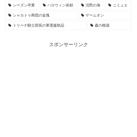
シーズン卒業
ハロウィン依頼
沈黙の海
ニミュエ
シャカトゥ商団の金塊
ゲームオン
トリーナ騎士団長の軍需援助品
森の根源
スポンサーリンク