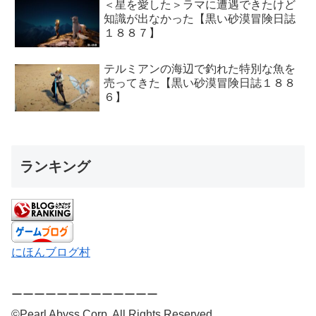
＜星を愛した＞ラマに遭遇できたけど
知識が出なかった【黒い砂漠冒険日誌
１８８７】
テルミアンの海辺で釣れた特別な魚を
売ってきた【黒い砂漠冒険日誌１８８
６】
ランキング
にほんブログ村
ーーーーーーーーーーーーー
©Pearl Abyss Corp. All Rights Reserved.