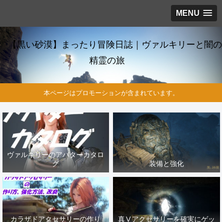
MENU
【黒い砂漠】まったり冒険日誌｜ヴァルキリーと闇の
精霊の旅
本ページはプロモーションが含まれています。
ヴァルキリーのアバターカタロ
グ
装備と強化
カラザドアクセサリーの作り
真Ⅴアクセサリーを確実にゲッ