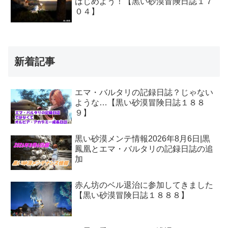
はじめよう！【黒い砂漠冒険日誌１７
０４】
新着記事
エマ・バルタリの記録日誌？じゃない
ような…【黒い砂漠冒険日誌１８８
９】
黒い砂漠メンテ情報2026年8月6日|黒
鳳凰とエマ・バルタリの記録日誌の追
加
赤ん坊のベル退治に参加してきました
【黒い砂漠冒険日誌１８８８】