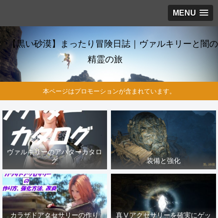
MENU
【黒い砂漠】まったり冒険日誌｜ヴァルキリーと闇の
精霊の旅
本ページはプロモーションが含まれています。
ヴァルキリーのアバターカタロ
グ
装備と強化
カラザドアクセサリーの作り
真Ⅴアクセサリーを確実にゲッ