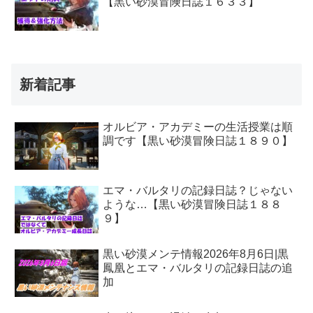
【黒い砂漠冒険日誌１６３３】
新着記事
オルビア・アカデミーの生活授業は順
調です【黒い砂漠冒険日誌１８９０】
エマ・バルタリの記録日誌？じゃない
ような…【黒い砂漠冒険日誌１８８
９】
黒い砂漠メンテ情報2026年8月6日|黒
鳳凰とエマ・バルタリの記録日誌の追
加