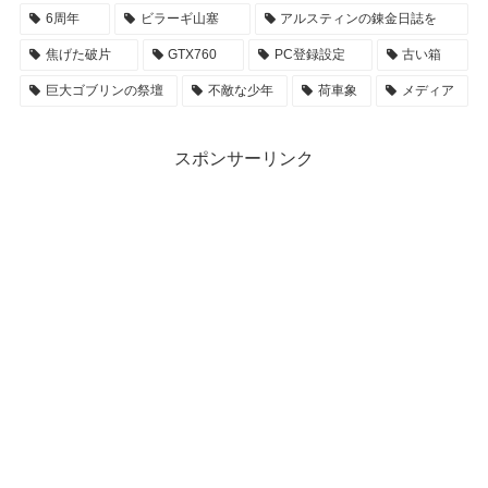
6周年
ビラーギ山塞
アルスティンの錬金日誌を
焦げた破片
GTX760
PC登録設定
古い箱
巨大ゴブリンの祭壇
不敵な少年
荷車象
メディア
スポンサーリンク