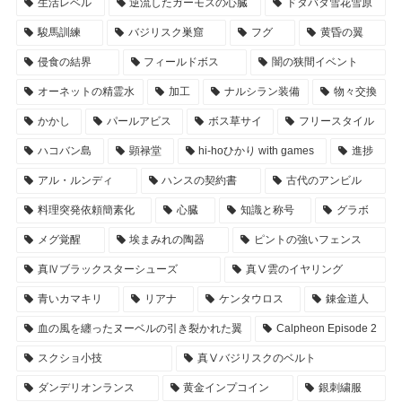
生活レベル
逆流したガーモスの心臓
ドタバタ雪花雪原
駿馬訓練
バジリスク巣窟
フグ
黄昏の翼
侵食の結界
フィールドボス
闇の狭間イベント
オーネットの精霊水
加工
ナルシラン装備
物々交換
かかし
パールアビス
ボス草サイ
フリースタイル
ハコバン島
顕禄堂
hi-hoひかり with games
進捗
アル・ルンディ
ハンスの契約書
古代のアンビル
料理突発依頼簡素化
心臓
知識と称号
グラボ
メグ覚醒
埃まみれの陶器
ピントの強いフェンス
真Ⅳブラックスターシューズ
真Ⅴ雲のイヤリング
青いカマキリ
リアナ
ケンタウロス
錬金道人
血の風を纏ったヌーベルの引き裂かれた翼
Calpheon Episode 2
スクショ小技
真Ⅴバジリスクのベルト
ダンデリオンランス
黄金インプコイン
銀刺繍服