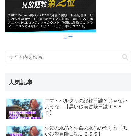
ュー
人気記事
エマ・バルタリの記録日誌？じゃない
ような…【黒い砂漠冒険日誌１８８
９】
生気の水晶と生命の水晶の作り方【黒
い砂漠冒険日誌１６５５】