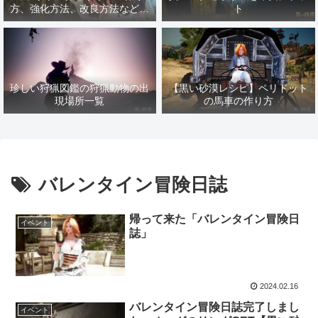
方、強化方法、改良方法などま
ト
とめ【黒い砂漠冒険日誌１４１
７】
珍しい狩猟図鑑の狩猟動物の出
【黒い砂漠レシピ】ペリドット
現場所一覧
の馬車の作り方
バレンタイン冒険日誌
帰って来た「バレンタイン冒険日
イベント
誌」
2024.02.16
バレンタイン冒険日誌完了しまし
イベント