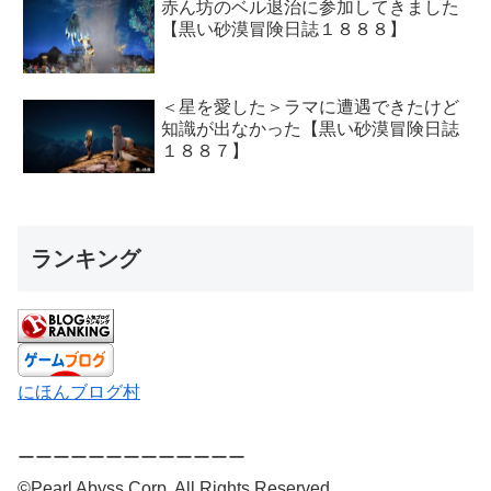
赤ん坊のベル退治に参加してきました
【黒い砂漠冒険日誌１８８８】
＜星を愛した＞ラマに遭遇できたけど
知識が出なかった【黒い砂漠冒険日誌
１８８７】
ランキング
にほんブログ村
ーーーーーーーーーーーーー
©Pearl Abyss Corp. All Rights Reserved.