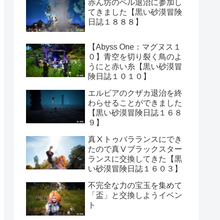
赤ん坊のベル退治に参加し
てきました【黒い砂漠冒険
日誌１８８８】
【Abyss One：マグヌス１
０】青空を切り裂く鳥のよ
うにと赤い糸【黒い砂漠冒
険日誌１０１０】
エルビアのクザカ退治を終
わらせることができました
【黒い砂漠冒険日誌１６８
９】
真Ⅹトゥバラランスにでき
たので真Ⅴブラックスター
ランスに交換してきた【黒
い砂漠冒険日誌１６０３】
不完全な力の宝玉を集めて
「盃」と交換しようイベン
ト