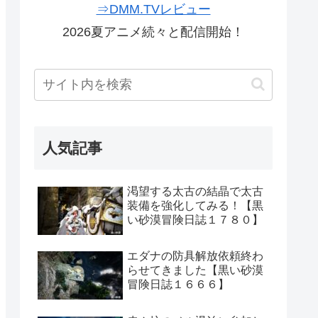
⇒DMM.TVレビュー
2026夏アニメ続々と配信開始！
人気記事
渇望する太古の結晶で太古
装備を強化してみる！【黒
い砂漠冒険日誌１７８０】
エダナの防具解放依頼終わ
らせてきました【黒い砂漠
冒険日誌１６６６】