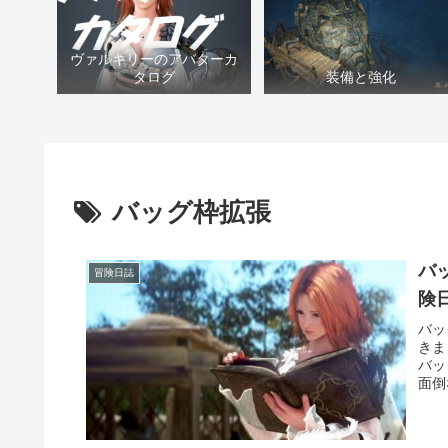
ヴァルキリーのアバターカ
タログ
装備と強化
バッグ枠拡張
バ
冒険日誌
険
バッ
きま
バッ
面倒