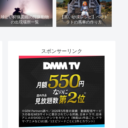
珍しい狩猟図鑑の狩猟動物
【黒い砂漠レシピ】ペリド
の出現場所一覧
ットの馬車の作り方
スポンサーリンク