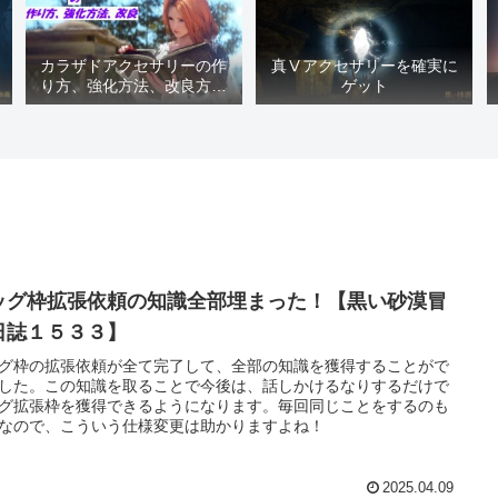
カラザドアクセサリーの作
真Ⅴアクセサリーを確実に
り方、強化方法、改良方法
ゲット
などまとめ【黒い砂漠冒険
日誌１４１７】
ッグ枠拡張依頼の知識全部埋まった！【黒い砂漠冒
日誌１５３３】
グ枠の拡張依頼が全て完了して、全部の知識を獲得することがで
した。この知識を取ることで今後は、話しかけるなりするだけで
グ拡張枠を獲得できるようになります。毎回同じことをするのも
なので、こういう仕様変更は助かりますよね！
2025.04.09