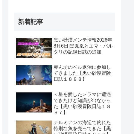
新着記事
黒い砂漠メンテ情報2026年
8月6日|黒鳳凰とエマ・バル
タリの記録日誌の追加
赤ん坊のベル退治に参加し
てきました【黒い砂漠冒険
日誌１８８８】
＜星を愛した＞ラマに遭遇
できたけど知識が出なかっ
た【黒い砂漠冒険日誌１８
８７】
テルミアンの海辺で釣れた
特別な魚を売ってきた【黒