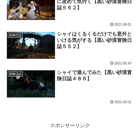
に改めて気付く【黒い砂漠冒険日
誌５６２】
2021.06.01
シャイはくるくるだけでも意外と
冒険日誌
いける気がする【黒い砂漠冒険日
誌５５２】
2021.05.20
シャイで遊んでみた【黒い砂漠冒
冒険日誌
険日誌４８６】
2021.03.01
スポンサーリンク