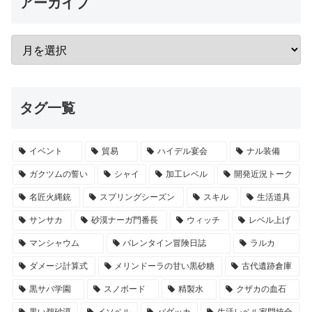
アーカイブ
タグ一覧
イベント
貿易
ハイデル宴会
ナル装備
ガクツムの誓い
シャイ
加工レベル
開発近況トーク
名匠火縄銃
スプリングシーズン
スキル
生活道具
サンサカ
砂漠ナーガ門番長
ウィッチ
レベル上げ
マンシャウム
バレンタイン冒険日誌
ラルカ
ダメージ計算式
メリンドーラの甘い黒砂糖
古代遺跡倉庫
黒サバ学園
スノボード
精製水
クザカの血石