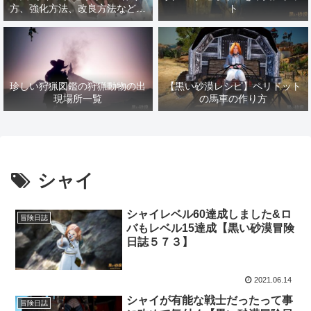
方、強化方法、改良方法などま
ト
とめ【黒い砂漠冒険日誌１４１
７】
珍しい狩猟図鑑の狩猟動物の出
【黒い砂漠レシピ】ペリドット
現場所一覧
の馬車の作り方
シャイ
シャイレベル60達成しました&ロ
冒険日誌
バもレベル15達成【黒い砂漠冒険
日誌５７３】
2021.06.14
シャイが有能な戦士だったって事
冒険日誌