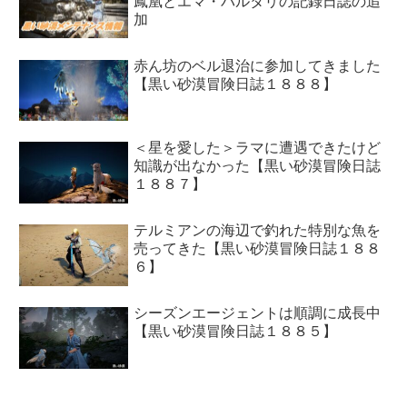
鳳凰とエマ・バルタリの記録日誌の追
加
赤ん坊のベル退治に参加してきました
【黒い砂漠冒険日誌１８８８】
＜星を愛した＞ラマに遭遇できたけど
知識が出なかった【黒い砂漠冒険日誌
１８８７】
テルミアンの海辺で釣れた特別な魚を
売ってきた【黒い砂漠冒険日誌１８８
６】
シーズンエージェントは順調に成長中
【黒い砂漠冒険日誌１８８５】