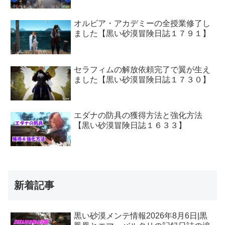
オルビア・アカデミーの全授業修了し
ました【黒い砂漠冒険日誌１７９１】
セラフィムの解放依頼完了で翼が生え
ました【黒い砂漠冒険日誌１７３０】
エダナの防具の獲得方法と強化方法
【黒い砂漠冒険日誌１６３３】
新着記事
黒い砂漠メンテ情報2026年8月6日|黒