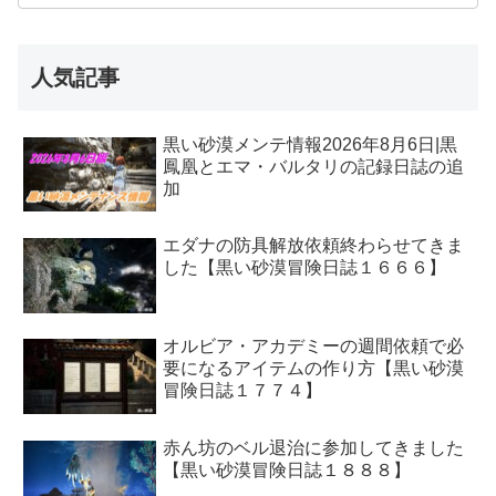
人気記事
黒い砂漠メンテ情報2026年8月6日|黒
鳳凰とエマ・バルタリの記録日誌の追
加
エダナの防具解放依頼終わらせてきま
した【黒い砂漠冒険日誌１６６６】
オルビア・アカデミーの週間依頼で必
要になるアイテムの作り方【黒い砂漠
冒険日誌１７７４】
赤ん坊のベル退治に参加してきました
【黒い砂漠冒険日誌１８８８】