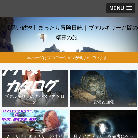
MENU
【黒い砂漠】まったり冒険日誌｜ヴァルキリーと闇の
精霊の旅
本ページはプロモーションが含まれています。
ヴァルキリーのアバターカタロ
グ
装備と強化
カラザドアクセサリーの作り
真Ⅴアクセサリーを確実にゲッ