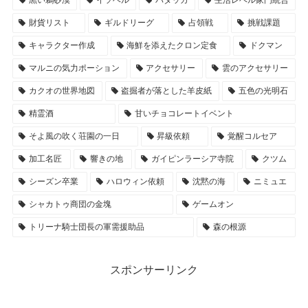
黒い鵜砂漠
イソベル
バダッカ
生活レベル家門統合
財貨リスト
ギルドリーグ
占領戦
挑戦課題
キャラクター作成
海鮮を添えたクロン定食
ドクマン
マルニの気力ポーション
アクセサリー
雲のアクセサリー
カクオの世界地図
盗掘者が落とした羊皮紙
五色の光明石
精霊酒
甘いチョコレートイベント
そよ風の吹く荘園の一日
昇級依頼
覚醒コルセア
加工名匠
響きの地
ガイピンラーシア寺院
クツム
シーズン卒業
ハロウィン依頼
沈黙の海
ニミュエ
シャカトゥ商団の金塊
ゲームオン
トリーナ騎士団長の軍需援助品
森の根源
スポンサーリンク