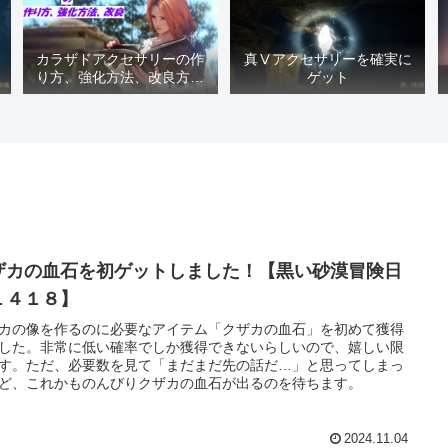
カラザドアクセサリーの作
真Ⅴアクセサリーを確実に
り方、強化方法、改良方法
ゲット
などまとめ【黒い砂漠冒険
日誌１４１７】
ザカの血石を初ゲットしました！【黒い砂漠冒険日
１４１８】
カの像を作るのに必要なアイテム「クザカの血石」を初めて獲得
した。非常に低い確率でしか獲得できないらしいので、嬉しい限
す。ただ、必要数を見て「まだまだ先の話だ…」と思ってしまっ
ど、これかものんびりクザカの血石が出るのを待ちます。
2024.11.04