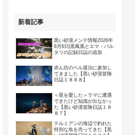
新着記事
黒い砂漠メンテ情報2026年
8月6日|黒鳳凰とエマ・バル
タリの記録日誌の追加
赤ん坊のベル退治に参加し
てきました【黒い砂漠冒険
日誌１８８８】
＜星を愛した＞ラマに遭遇
できたけど知識が出なかっ
た【黒い砂漠冒険日誌１８
８７】
テルミアンの海辺で釣れた
特別な魚を売ってきた【黒