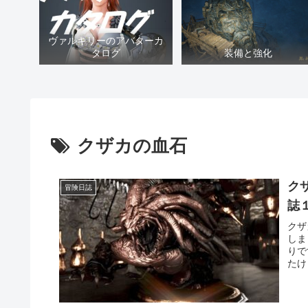
ヴァルキリーのアバターカ
タログ
装備と強化
クザカの血石
ク
冒険日誌
誌
クザ
しま
りで
たけ