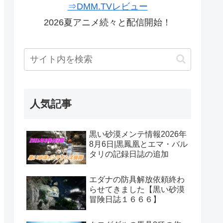
⇒DMM.TVレビュー
2026夏アニメ続々と配信開始！
人気記事
黒い砂漠メンテ情報2026年
8月6日|黒鳳凰とエマ・バル
タリの記録日誌の追加
エダナの防具解放依頼終わ
らせてきました【黒い砂漠
冒険日誌１６６６】