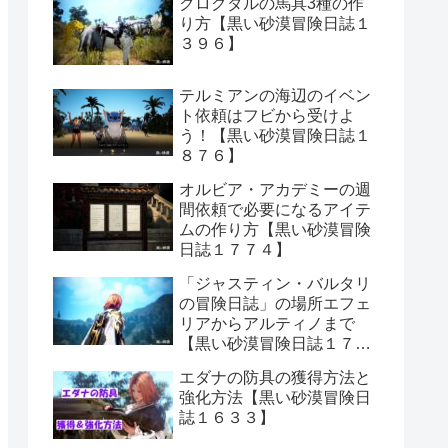
クログダルの馬具3種の作
り方【黒い砂漠冒険日誌１
３９６】
テルミアンの海辺のイベン
ト依頼はフビから受けよ
う！【黒い砂漠冒険日誌１
８７６】
オルビア・アカデミーの週
間依頼で必要になるアイテ
ムの作り方【黒い砂漠冒険
日誌１７７４】
「ジャスティン・バルタリ
の冒険日誌」の場所エフェ
リアからアルティノまで
【黒い砂漠冒険日誌１７０
６】
エダナの防具の獲得方法と
強化方法【黒い砂漠冒険日
誌１６３３】