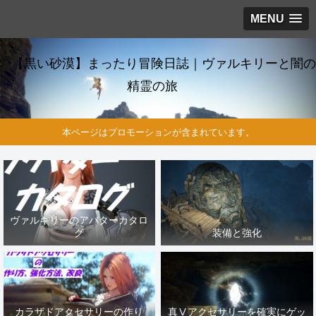
MENU
【黒い砂漠】まったり冒険日誌｜ヴァルキリーと闇の
精霊の旅
本ページはプロモーションが含まれています。
ヴァルキリーのアバターカタロ
グ
装備と強化
カラザドアクセサリーの作り
真Ⅴアクセサリーを確実にゲッ