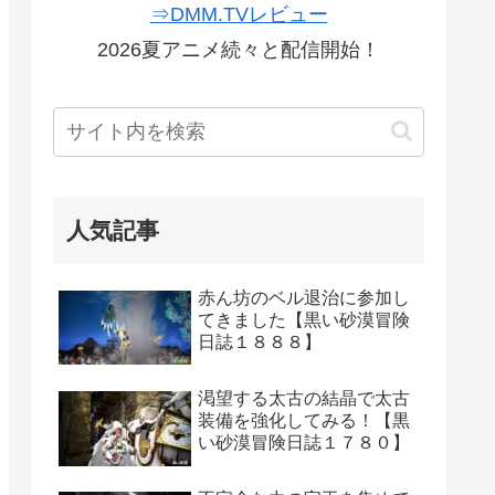
⇒DMM.TVレビュー
2026夏アニメ続々と配信開始！
人気記事
赤ん坊のベル退治に参加し
てきました【黒い砂漠冒険
日誌１８８８】
渇望する太古の結晶で太古
装備を強化してみる！【黒
い砂漠冒険日誌１７８０】