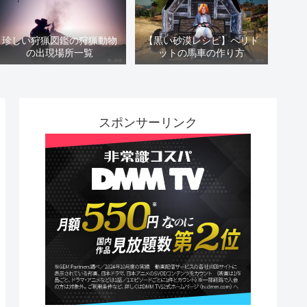
珍しい狩猟図鑑の狩猟動物
【黒い砂漠レシピ】ペリド
の出現場所一覧
ットの馬車の作り方
スポンサーリンク