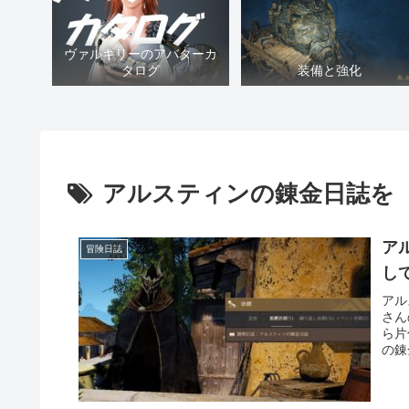
ヴァルキリーのアバターカ
タログ
装備と強化
アルスティンの錬金日誌を
ア
冒険日誌
し
アル
さん
ら片
の錬
ので