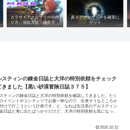
カラザドアクセサリーの作
真Ⅴアクセサリーを確実に
り方、強化方法、改良方法
ゲット
などまとめ【黒い砂漠冒険
日誌１４１７】
ルスティンの錬金日誌と大洋の特別依頼をチェック
てきました【黒い砂漠冒険日誌３７５】
スティンの錬金日誌と大洋の特別依頼を確認してきました。たく
のイベントやコンテンツでお腹一杯なので、出来そうなところか
付けて行こうという計画です。と、なれば生活系のアルスティン
金日誌と海に出たばっかりだけど、大洋の特別依頼も気になった
、確認してきました
2020.10.22