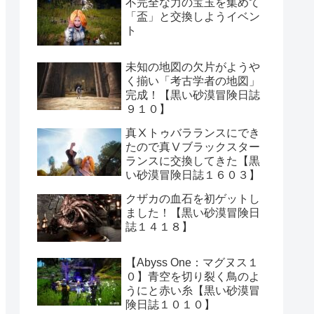
不完全な力の宝玉を集めて
「盃」と交換しようイベン
ト
未知の地図の欠片がようや
く揃い「考古学者の地図」
完成！【黒い砂漠冒険日誌
９１０】
真Ⅹトゥバラランスにでき
たので真Ⅴブラックスター
ランスに交換してきた【黒
い砂漠冒険日誌１６０３】
クザカの血石を初ゲットし
ました！【黒い砂漠冒険日
誌１４１８】
【Abyss One：マグヌス１
０】青空を切り裂く鳥のよ
うにと赤い糸【黒い砂漠冒
険日誌１０１０】