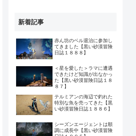
新着記事
赤ん坊のベル退治に参加し
てきました【黒い砂漠冒険
日誌１８８８】
＜星を愛した＞ラマに遭遇
できたけど知識が出なかっ
た【黒い砂漠冒険日誌１８
８７】
テルミアンの海辺で釣れた
特別な魚を売ってきた【黒
い砂漠冒険日誌１８８６】
シーズンエージェントは順
調に成長中【黒い砂漠冒険